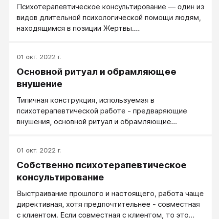
Психотерапевтическое консультирование — один из
видов длительной психологической помощи людям,
находящимся в позиции Жертвы.
Психотерапевтическое консультирование - дело не
простое, поскольку включает в себя и разумную
01 окт. 2022 г.
ориентировку клиента в ситуации, и поднятие его
Основной ритуал и обрамляющее
ресурсного состояния, и работу с его внутренним
сопротивлением.
внушение
Типичная конструкция, используемая в
психотерапевтической работе - предваряющие
внушения, основной ритуал и обрамляющие
внушения. Первый шаг - предваряющие внушения.
Это введение в транс, начальное внушение на
01 окт. 2022 г.
предмет высокой эффективности предлагаемых
Собственно психотерапевтическое
ритуальных действий в разрешении вопроса,
поставленного клиентом.
консультирование
Выстраивание прошлого и настоящего, работа чаще
директивная, хотя предпочтительнее - совместная
с клиентом. Если совместная с клиентом, то это