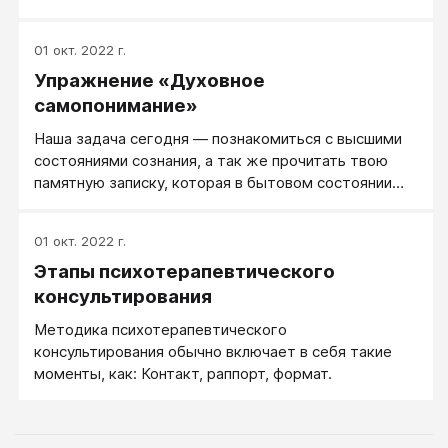
совместное творчество, разработка пути решения
вопроса. Психотерапевтическое консультирование
01 окт. 2022 г.
включает в себя и разумную ориентировку клиента
Упражнение «Духовное
в ситуации, и поднятие его ресурсного состояния
(вторичная оперативная психотерапия), и работу с
самопонимание»
его внутренним сопротивлением.
Наша задача сегодня ― познакомиться с высшими
состояниями сознания, а так же прочитать твою
памятную записку, которая в бытовом состоянии
сознания просто-напросто недоступна для
понимания.
01 окт. 2022 г.
Этапы психотерапевтического
консультирования
Методика психотерапевтического
консультирования обычно включает в себя такие
моменты, как: Контакт, раппорт, формат.