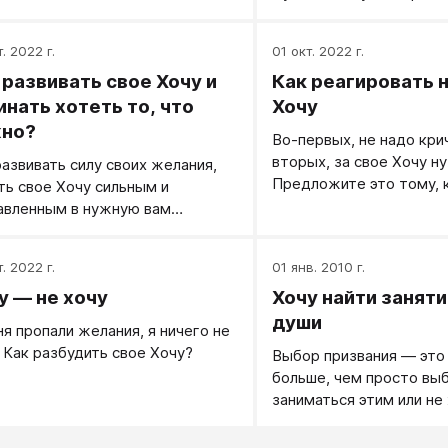
ее она была, но только в
вдохновение только ух
ственном экземпляре и я её
ситуацию — мужчина пы
съел.
. 2022 г.
01 окт. 2022 г.
него закономерно не п
 развивать свое Хочу и
Как реагировать н
(ведь не умеет же!), у 
опускаются руки.
инать хотеть то, что
Хочу
но?
Во-первых, не надо кри
вторых, за свое Хочу н
развивать силу своих желания,
Предложите это тому, к
ть свое Хочу сильным и
своем хочу. Теперь об 
авленным в нужную вам
подробнее. Не надо кри
ону?
напоминание о необход
. 2022 г.
01 янв. 2010 г.
формата.
у — не хочу
Хочу найти заняти
души
ня пропали желания, я ничего не
. Как разбудить свое Хочу?
Выбор призвания ― это
больше, чем просто выб
заниматься этим или не