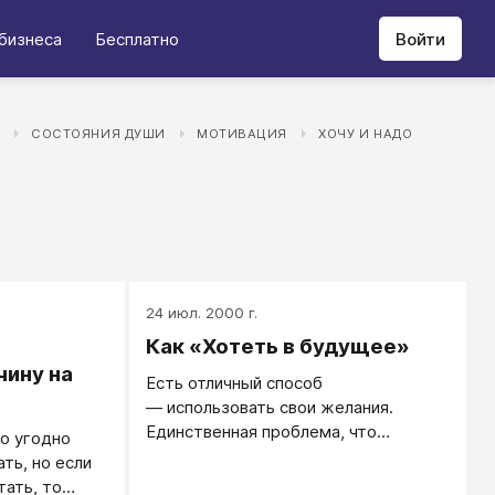
бизнеса
Бесплатно
Войти
А
СОСТОЯНИЯ ДУШИ
МОТИВАЦИЯ
ХОЧУ И НАДО
24 июл. 2000 г.
Как «Хотеть в будущее»
ину на
Есть отличный способ
— использовать свои желания.
Единственная проблема, что
о угодно
большинство желаний ведут совсем
ть, но если
не туда, куда нам нужно.
ать, то