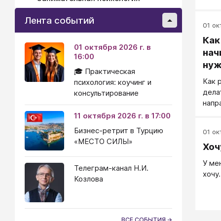
Точн
един
Лента событий
уже 
01 окт
Как
01 октября 2026 г. в
нач
16:00
нуж
🎓 Практическая
Как 
психология: коучинг и
дела
консультирование
напр
стор
11 октября 2026 г. в 17:00
Бизнес-ретрит в Турцию
01 окт
«МЕСТО СИЛЫ»
Хоч
У ме
Телеграм-канал Н.И.
хочу
Козлова
ВСЕ СОБЫТИЯ