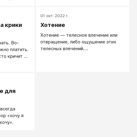
удшает
тается, у
01 окт. 2022 г.
олучается
а крики
Хотение
него
Хотение ― телесное влечение или
отвращение, либо ощущение этих
чать. Во-
телесных влечений.
ужно платить.
Кинестетическая представленность
то кричит о
в сознании наших спонтанных
этом немного
импульсов и неуправляемых, живых
чать - это
влечений.
имости
е для
 всегда
ор «хочу я
 хочу».