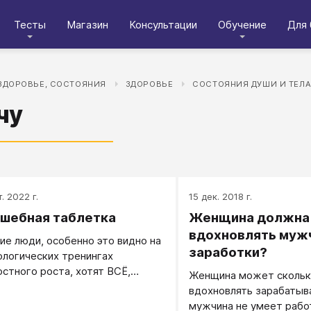
Тесты
Магазин
Консультации
Обучение
Для 
ЗДОРОВЬЕ, СОСТОЯНИЯ
ЗДОРОВЬЕ
СОСТОЯНИЯ ДУШИ И ТЕЛ
чу
. 2022 г.
15 дек. 2018 г.
шебная таблетка
Женщина должна
вдохновлять мужч
ие люди, особенно это видно на
заработки?
ологических тренингах
остного роста, хотят ВСЁ,
Женщина может скольк
У и НАВСЕГДА. Так не бывает.
вдохновлять зарабатыва
ебной таблетки не существует.
мужчина не умеет работ