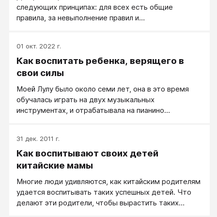
следующих принципах: для всех есть общие
правила, за невыполнение правил и
договоренностей следуют санкции.
01 окт. 2022 г.
Как воспитать ребенка, верящего в
свои силы
Моей Лулу было около семи лет, она в это время
обучалась играть на двух музыкальных
инструментах, и отрабатывала на пианино
музыкальную пьесу под названием "Маленький
белый ослик" французского композитора Жака
31 дек. 2011 г.
Ибера. Это веселая музыка - можно легко
Как воспитывают своих детей
представить себе ослика, бредущего по дороге
вместе с хозяином - но технически это довольно
китайские мамы
трудное упражнение для юного пианиста, поскольку
Многие люди удивляются, как китайским родителям
разными руками надо поддерживать
удается воспитывать таких успешных детей. Что
шизофренически разные ритмы.
делают эти родители, чтобы вырастить таких
умных математиков и виртуозных музыкантов, что