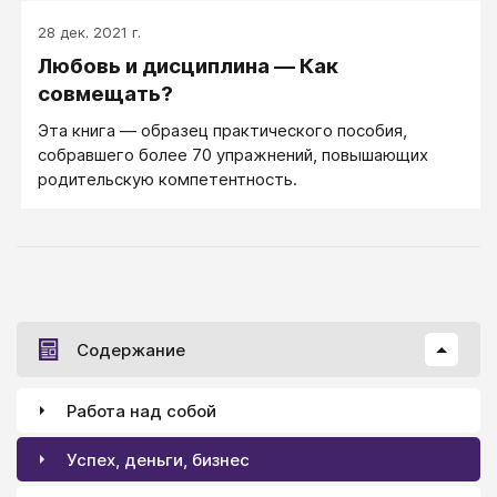
происходит в их семьях, и можно ли устроить то же
28 дек. 2021 г.
самое в своей семье. Я могу рассказать, потому что
Любовь и дисциплина — Как
я сама сделала это. Вот вещи, которые моим
дочерям Софии и Луизе никогда не разрешалось
совмещать?
делать...
Эта книга — образец практического пособия,
собравшего более 70 упражнений, повышающих
родительскую компетентность.
Содержание
Работа над собой
Успех, деньги, бизнес