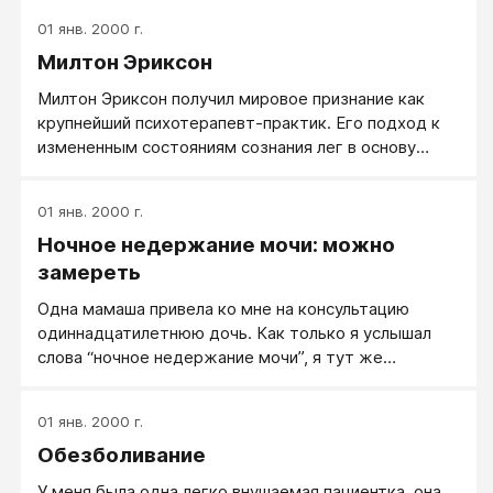
особых неудобств для себя. Она ответила: “Я не
01 янв. 2000 г.
могу устоять перед едой и перед сигаретами, но
Милтон Эриксон
что касается физических упражнений, тут у меня
появляется стойкость... и я их не делаю”. “Вы,
Милтон Эриксон получил мировое признание как
кажется, очень верующая, не так ли?” — спросил я.
крупнейший психотерапевт-практик. Его подход к
Она ответила утвердительно. “Дайте мне твердое
измененным состояниям сознания лег в основу
обещание, что выполните несколько очень простых
целого направления, известного как эриксоновский
вещей, о которых я вас попрошу”. Она пообещала.
гипноз и психотерапия, дающая быстрый
01 янв. 2000 г.
стратегический результат.
Ночное недержание мочи: можно
замереть
Одна мамаша привела ко мне на консультацию
одиннадцатилетнюю дочь. Как только я услышал
слова “ночное недержание мочи”, я тут же
выпроводил мамашу из кабинета и выслушал
девочку. Это была высокая, белокурая и очень
01 янв. 2000 г.
хорошенькая девочка. Она рассказала, что где-то в
Обезболивание
месячном возрасте у нее началось инфекционное
заболевание мочевого пузыря. Болезнью занялся
У меня была одна легко внушаемая пациентка, она