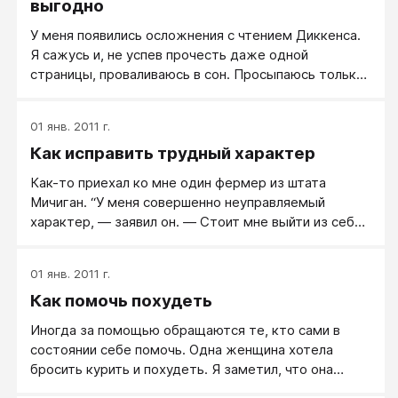
стирать свое белье, убирать за собой постель, не
выгодно
давали ему пить после полудня. А бедный Джо
У меня появились осложнения с чтением Диккенса.
двенадцать лет кряду отправлялся спать и исправно
Я сажусь и, не успев прочесть даже одной
заливал свою постель каждую ночь без исключения.
страницы, проваливаюсь в сон. Просыпаюсь только
утром, а от сидячей позы все тело затекает
01 янв. 2011 г.
Как исправить трудный характер
Как-то приехал ко мне один фермер из штата
Мичиган. “У меня совершенно неуправляемый
характер, — заявил он. — Стоит мне выйти из себя,
и я могу влепить оплеуху любому, кто окажется под
рукой. От меня уж и жене не раз доставалось. А уж
01 янв. 2011 г.
сколько пощечин я раздал дочерям и сыновьям —
Как помочь похудеть
не счесть. Такой у меня характер, не владею
собой”.
Иногда за помощью обращаются те, кто сами в
состоянии себе помочь. Одна женщина хотела
бросить курить и похудеть. Я заметил, что она
успешно может этого добиться и причем без