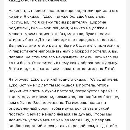
каждую ночь без исключения.
Наконец, в первых числах января родители привели его
ко мне. Я сказал: “Джо, ты уже большой мальчик.
Послушай, что я скажу твоим родителям. Дорогие
родители, Джо — мой пациент, и никто не должен
мешать моим пациентам. Вы, мамаша, будете сами
стирать белье Джо и приводить в порядок его постель.
Вы перестанете его ругать. Вы не будете его притеснять.
И перестанете напоминать ему о мокрой постели. А вы,
папаша, не станете его наказывать или лишать чего бы
то ни было. Относитесь к нему как к образцовому сыну.
Вот и все, что я хотел вам сказать относительно Джо”.
Я погрузил Джо в легкий транс и сказал: “Слушай меня,
Джо. Вот уже 12 лет ты мочишься в постель. Чтобы
научиться спать в сухой постели, потребуется время. В
твоем случае времени, возможно, понадобится больше,
чем обычно. Все нормально. Ты имеешь право на
определенный срок, чтобы научиться спать в сухой
постели. Сейчас начало января. Не думаю, чтобы мы
добились успеха менее чем за месяц, ну, а февраль
вообще короткий месяц, так что решай сам, когда тебе