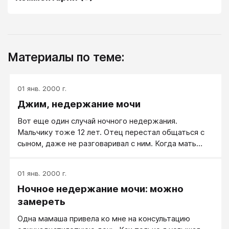
Материалы по теме:
01 янв. 2000 г.
Джим, недержание мочи
Вот еще один случай ночного недержания.
Мальчику тоже 12 лет. Отец перестал общаться с
сыном, даже не разговаривал с ним. Когда мать
привела его ко мне, я попросил Джима посидеть в
приемной, пока мы поговорим с его мамой. Из
01 янв. 2000 г.
беседы с ней я извлек два ценных факта. Отец
Ночное недержание мочи: можно
мальчика мочился по ночам до 19 лет, а брат его
матери страдал той же болезнью почти до 18 лет.
замереть
Мать очень жалела сына и предполагала, что у него
Одна мамаша привела ко мне на консультацию
наследственное заболевание. Я предупредил ее: “Я