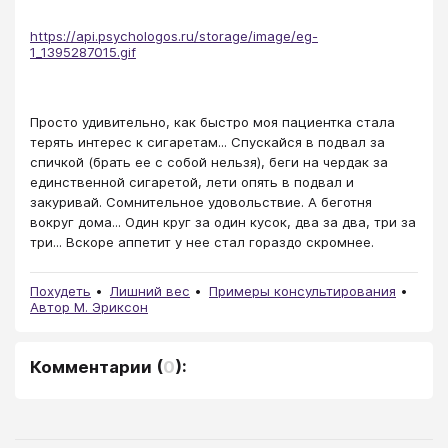
https://api.psychologos.ru/storage/image/eg-
1_1395287015.gif
​Просто удивительно, как быстро моя пациентка стала
терять интерес к сигаретам... Спускайся в подвал за
спичкой (брать ее с собой нельзя), беги на чердак за
единственной сигаретой, лети опять в подвал и
закуривай. Сомнительное удовольствие. А беготня
вокруг дома... Один круг за один кусок, два за два, три за
три... Вскоре аппетит у нее стал гораздо скромнее.
Похудеть
Лишний вес
Примеры консультирования
Автор М. Эриксон
Комментарии
(
0
):