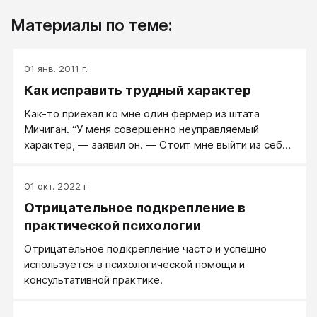
Материалы по теме:
01 янв. 2011 г.
Как исправить трудный характер
Как-то приехал ко мне один фермер из штата
Мичиган. “У меня совершенно неуправляемый
характер, — заявил он. — Стоит мне выйти из себя,
и я могу влепить оплеуху любому, кто окажется под
рукой. От меня уж и жене не раз доставалось. А уж
01 окт. 2022 г.
сколько пощечин я раздал дочерям и сыновьям —
Отрицательное подкрепление в
не счесть. Такой у меня характер, не владею
собой”.
практической психологии
Отрицательное подкрепление часто и успешно
используется в психологической помощи и
консультативной практике.