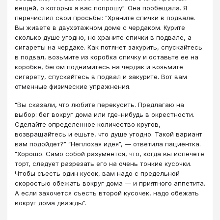
вещей, о которых я вас попрошу”. Она пообещала. Я
перечислил свои просьбы: “Храните спички в подвале.
Вы живете в двухэтажном доме с чердаком. Курите
сколько душе угодно, но храните спички в подвале, а
сигареты на чердаке. Как потянет закурить, спускайтесь
в подвал, возьмите из коробка спичку и оставьте ее на
коробке, бегом поднимитесь на чердак и возьмите
сигарету, спускайтесь в подвал и закурите. Вот вам
отменные физические упражнения.
“Вы сказали, что любите перекусить. Предлагаю на
выбор: бег вокруг дома или где-нибудь в окрестности.
Сделайте определенное количество кругов,
возвращайтесь и ешьте, что душе угодно. Такой вариант
вам подойдет?” “Неплохая идея”, — ответила пациентка.
“Хорошо. Само собой разумеется, что, когда вы испечете
торт, следует разрезать его на очень тонкие кусочки.
Чтобы съесть один кусок, вам надо с предельной
скоростью обежать вокруг дома — и приятного аппетита.
А если захочется съесть второй кусочек, надо обежать
вокруг дома дважды”.