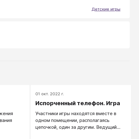
Детские игры
01 окт. 2022 г.
Испорченный телефон. Игра
ажения
Участники игры находятся вместе в
вания
одном помещении, располагаясь
цепочкой, один за другим. Ведущий
о
тихим голосом (или шёпотом), так,