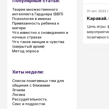
Популярные статьи:
праздновани
из участник
Теория множественного
01 окт. 2022 г
обучаются н
интеллекта Гарднера (ВВП)
Каравай.
Психология в именах
Привязанность ребенка к
Цель игры: 
матери
мероприятия
Что известно о сновидениях и
позитивного
ночных страхах
Что такое эмоции и чувства
микроклимат
(закрытый архив)
Метод опроса
Хиты недели:
Список позитивных тем для
общения с близкими
Эгоизм
Логика
Рассудительность
Секс и подросток