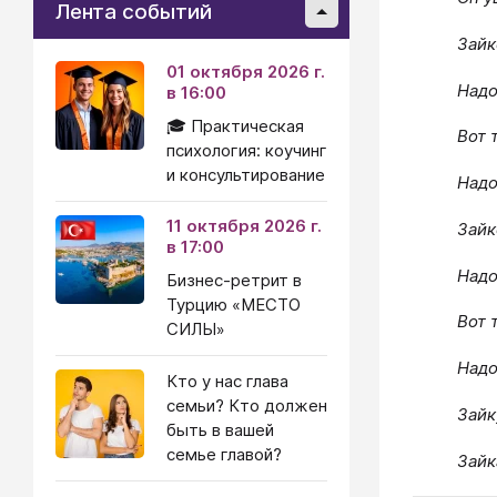
Лента событий
Зайк
01 октября 2026 г.
Надо
в 16:00
🎓 Практическая
Вот т
психология: коучинг
и консультирование
Надо
11 октября 2026 г.
Зайк
в 17:00
Надо
Бизнес-ретрит в
Турцию «МЕСТО
Вот т
СИЛЫ»
Надо
Кто у нас глава
семьи? Кто должен
Зайк
быть в вашей
семье главой?
Зайк