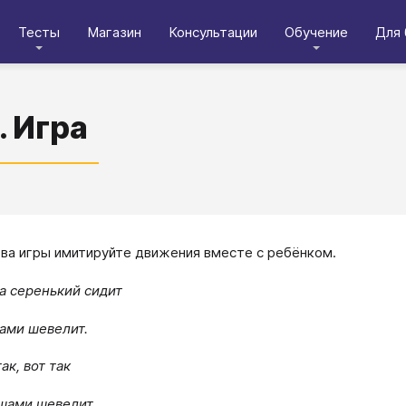
Тесты
Магазин
Консультации
Обучение
Для 
. Игра
ова игры имитируйте движения вместе с ребёнком.
а серенький сидит
ами шевелит.
ак, вот так
шами шевелит.