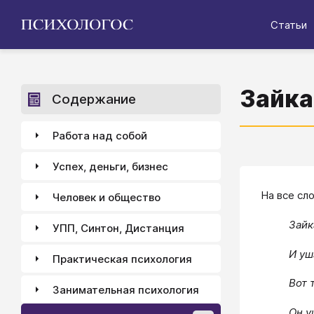
Статьи
Зайка
Содержание
Работа над собой
Успех, деньги, бизнес
На все сл
Человек и общество
Зайк
УПП, Синтон, Дистанция
И уш
Практическая психология
Вот т
Занимательная психология
Он у