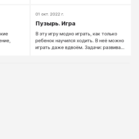
чтобы не было слышно остальным,
произносит на ухо первому участнику
01 окт. 2022 г.
заранее заготовленную, обычно
записанную на листе бумаги короткую
Пузырь. Игра
фразу или труднопроизносимое слово.
акие
В эту игру модно играть, как только
ение,
ребенок научился ходить. В неё можно
играть даже вдвоём. Задачи: развивать
тниками.
у детей умение согласовывать
инаково, в
движение со словами; двигаться
кстом,
ритмично; упражнять детей в
приседании, построении в круга и в
, движение
беге по разным направлении.