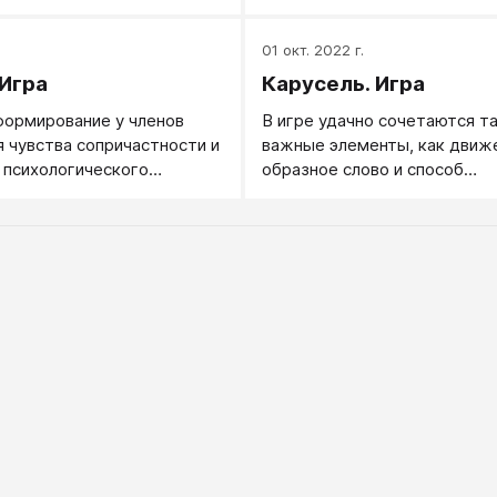
движение, победа, радость,
я Дня Рождения кого-либо
удовольствие...
ов тренинга, дети
.
01 окт. 2022 г.
авыкам совместных игр.
 Игра
Карусель. Игра
формирование у членов
В игре удачно сочетаются т
 чувства сопричастности и
важные элементы, как движ
 психологического
образное слово и способ
а группы.
взаимодействия между учас
Двигаясь одновременно и од
темпе, который задается те
дети все вместе создают и
переживают образ карусели
которой то ускоряется, то
замедляется.