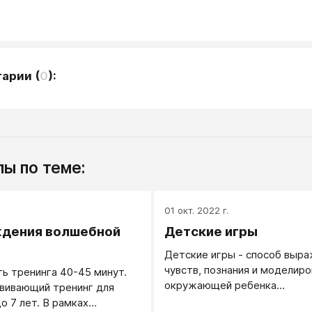
тарии
(
0
):
ы по теме:
.
01 окт. 2022 г.
ждения волшебной
Детские игры
Детские игры - способ выр
чувств, познания и моделиро
ь тренинга 40-45 минут.
окружающей ребенка
вивающий тренинг для
действительности. Игра - эт
о 7 лет. В рамках