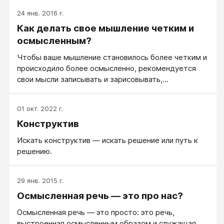
24 янв. 2016 г.
Как делать свое мышление четким и
осмысленным?
Чтобы ваше мышление становилось более четким и
происходило более осмысленно, рекомендуется
свои мысли записывать и зарисовывать,
рассказывать терпеливо слушающим и позитивно
настроенным окружающим, учить себя
01 окт. 2022 г.
эффективному мышлению.
Конструктив
Искать конструктив — искать решение или путь к
решению.
29 янв. 2015 г.
Осмысленная речь — это про нас?
Осмысленная речь — это просто: это речь,
выстроенная осмысленным образом и служащая