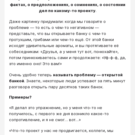
фактах, о предположениях, о сомнениях, о состоянии
дел по какому-то проекту
.
Даже картинку придумали: когда мы говорите о
проблеме — то есть о чём-то негативном —
представьте, что вы открываете банку с чем-то
протухшим, грибами или чем-то ещё. От этой банки
исходят удивительные ароматы, и вы протягиваете её
собеседникам: «Друзья, а у меня тут вот, понюхайте»,
потом принюхиваетесь сами и продолжаете: «Уф-ф-ф, да,
это именно оно! Это вам!»
Очень удобно теперь
называть проблему — открытой
банкой
. Знаете, некоторые люди успевают за пять минут
разговора открыть пару десятков таких банок.
Примеры?
«Я делал это упражнение, но у меня что-то не
получилось, с первого же дня возникло какое-то
сопротивление, и я не смог… вот…»
«Что-то проект у нас не продвигается, коллеги, мы