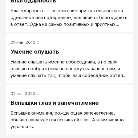
Благодарность
Благодарность — выражение признательности за
сделанное или подаренное, желание отблагодарить
в ответ. Одна из самых позитивных и приятных
эмоций, которая возникает в ответ на благородные
и добрые действия в адрес человека.
01 янв. 2010 г.
Умение слушать
Умение слышать именно собеседника, а не свои
разные соображения по поводу сказанного им, и
умение слушать так, чтобы ваш собеседник хотел
вам рассказывать, говорил открыто и с
удовольствием.
01 окт. 2022 г.
Вспышки глаз и запечатление
Вспышка внимания, рождающая запечатление,
обычно запускается вспышкой глаз. А этим можно
управлять.