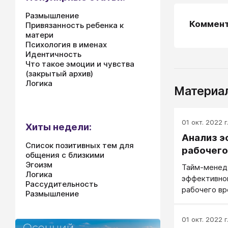
Размышление
Коммен
Привязанность ребенка к
матери
Психология в именах
Идентичность
Что такое эмоции и чувства
(закрытый архив)
Логика
Материал
01 окт. 2022 г
Хиты недели:
Анализ э
Список позитивных тем для
рабочего
общения с близкими
Эгоизм
Тайм-менед
Логика
эффективно
Рассудительность
рабочего вр
Размышление
эффективно
максимально
01 окт. 2022 г
минимальных