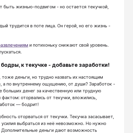
 быть жизнью-подвигом - но остается текучкой,
й трудится в поте лица. Он герой, но его жизнь -
развлечениям
и потихоньку снижают свой уровень.
пускаться.
бодры, к текучке - добавьте заработки!
, тоже деньги, но трудно назвать их настоящим
в, а по внутреннему ощущению, от души? Заработок -
е больших денег за качественную или трудную
 фактом: оторвались от текучки, вложились,
работок — бодрит!
обность оторваться от текучки. Текучка засасывает,
о усилия выбраться из неё невозможно. Но нужно
ки. Дополнительные деньги дают возможность