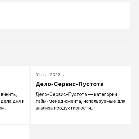
01 окт. 2022 г.
Дело-Сервис-Пустота
 винить,
Дело-Сервис-Пустота ― категории
 дела дня и
тайм-менеджмента, используемые для
ам.
анализа продуктивности
используемого времени. Дела —
собственно продуктивная
деятельность, которая будет кем-то
оценена и оплачена.