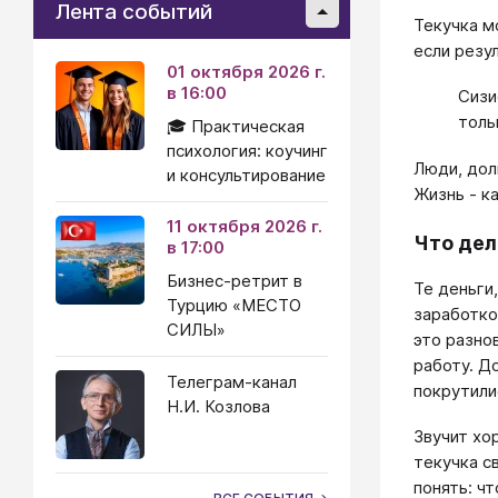
Лента событий
Текучка м
если резу
01 октября 2026 г.
в 16:00
Сизи
толь
🎓 Практическая
психология: коучинг
Люди, дол
и консультирование
Жизнь - ка
11 октября 2026 г.
Что дел
в 17:00
Бизнес-ретрит в
Те деньги
Турцию «МЕСТО
заработко
СИЛЫ»
это разно
работу. Д
Телеграм-канал
покрутили
Н.И. Козлова
Звучит хо
текучка с
понять: ч