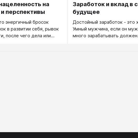
нацеленность на
Заработок и вклад в 
по жизни эффективность
того, какая конкретная
 и перспективы
будущее
авлена руководством.
то энергичный бросок
Достойный заработок - это 
 тут всегда возможна игра
чок в развитии себя, рывок
Умный мужчина, если он муж
азного уровня
и, после чего дела или
много зарабатывать должен.
ом переходят на новый
женщина, если она женщина
искать своего избранника ср
кто много зарабатывать уме