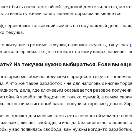
ожет быть очень достойной трудовой деятельностью, может
льтативность жизни качественным образом не меняется.
ф, героически толкающий камень на гору каждый день - кажды
ко текучка.
го живущие в режиме текучки, начинают скучать, тянутся к
к эскалатор вниз: тот, кто не идет по нему вверх, начинает о
ать? Из текучки нужно выбираться. Если вы еще 
, которые мы обычно получаем в процессе текучке - конечно
м. А что же такое заработок - не для налоговых инспекторо
видность дела, где ключевым оказывается разовое получени
остойный заработок бодрит не только суммой, а самим своим
сь, выполнили выгодный заказ, получили хорошие деньги. За
рошо, однако для многих здесь есть непростой момент: спос
вязывает, лишает свободы, и иногда без серьезного волевог
тобы у вас появилась свобода, вам нужны когда-то заработ