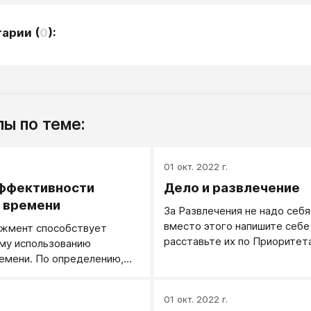
тарии
(
0
):
ы по теме:
.
01 окт. 2022 г.
ффективности
Дело и развлечение
 времени
За Развлечения не надо себя
вместо этого напишите себе
жмент способствует
расставьте их по Приоритет
му использованию
емени. По определению,
сть — это получение
го результата при
.
01 окт. 2022 г.
 затратах. Формулировка