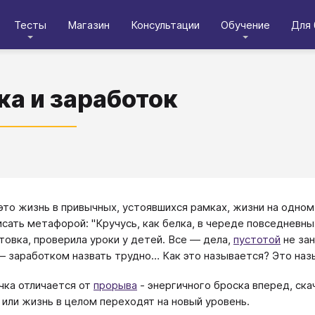
Тесты
Магазин
Консультации
Обучение
Для 
ка и заработок
 это жизнь в привычных, устоявшихся рамках, жизни на одно
сать метафорой: "Кручусь, как белка, в череде повседневны
отовка, проверила уроки у детей. Все — дела,
пустотой
не зан
— заработком назвать трудно… Как это называется? Это наз
чка отличается от
прорыва
- энергичного броска вперед, ска
 или жизнь в целом переходят на новый уровень.