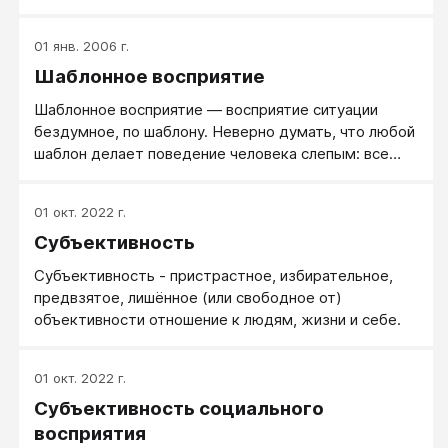
01 янв. 2006 г.
Шаблонное восприятие
Шаблонное восприятие — восприятие ситуации
бездумное, по шаблону. Неверно думать, что любой
шаблон делает поведение человека слепым: все
определяет качество шаблона. Если шаблон сам по
себе разумный, полезный, то и мышление, и
01 окт. 2022 г.
поведение такого человека уместно и адекватно.
Субъективность
Если же шаблон ограниченный, упрощенный или
отставший от реалий жизни, то и человек живет
Субъективность - пристрастное, избирательное,
жизнью бедной и реагирует мало адекватно.
предвзятое, лишённое (или свободное от)
объективности отношение к людям, жизни и себе.
01 окт. 2022 г.
Субъективность социального
восприятия