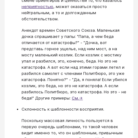
смене ориентиров и ценностей то, что казалось
неприятностью
, может оказаться просто
нейтральным, а то и долгожданным
обстоятельством.
Анекдот времен Советского Союза. Маленькая
дочка спрашивает у папы: "Папа, а чем беда
отличается от катастрофы?" - "Дочка, вот
представь горное ущелье, над ним мост, а на
мосту маленький козлик. Если козлик с мостику
упал и разбился, это, конечно, беда. Но это не
катастрофа. А вот если над этими горами летел и
разбился самолет с членами Политбюро, это уже
катастрофа. Понятно?" - "Да, я поняла! Если убился
козлик, это беда, но это не катастрофа. А если
разбилось Политбюро, это катастрофа. Но это - не
беда!" Другие примеры:
См.→
Склонность к шаблонности восприятия.
Поскольку массовая личность пользуется в
первую очередь шаблонами, то такой человек
видит именно то, что он шаблонным, привычным