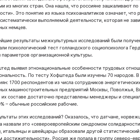
ми из многих стран. Она нашла, что россияне зашкаливают по
ости». Это понятие из языка психоаналитиков означает, что 
 систематически выполняемой деятельности, которая не завис
ных немцев.
йшие результаты межкультурных исследований были получены
али психологический тест голландского социопсихолога Герд
 параметров организационной культуры.
тед выявил этнонациональные особенности трудовых отноше
ональность. По тесту Хофштеда были изучены 70 народов. 
иян: 1700 респондентов из числа сотрудников энергетических
ных машиностроительных предприятий Москвы, Поволжья, Вл
в их составе достаточно представлены менеджеры и специа
0% – обычные российские рабочие.
ультаты этих исследований? Оказалось, что датчане, норвеж
а назвали это «североевропейским синдромом солидарности»
, итальянцы и швейцарцы образовали другой статистический
 достижительности». Россия же попала в группу северо-евро