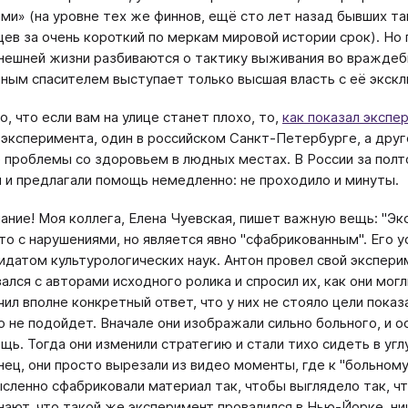
ми» (на уровне тех же финнов, ещё сто лет назад бывших 
цев за очень короткий по меркам мировой истории срок). Но п
нешней жизни разбиваются о тактику выживания во враждеб
ным спасителем выступает только высшая власть с её экск
, что если вам на улице станет плохо, то,
как показал экспе
 эксперимента, один в российском Санкт-Петербурге, а дру
 проблемы со здоровьем в людных местах. В России за полт
 и предлагали помощь немедленно: не проходило и минуты.
ание! Моя коллега, Елена Чуевская, пишет важную вещь: "Экс
то с нарушениями, но является явно "сфабрикованным". Его 
идатом культурологических наук. Антон провел свой экспери
зался с авторами исходного ролика и спросил их, как они мо
чил вполне конкретный ответ, что у них не стояло цели показа
о не подойдет. Вначале они изображали сильно больного, и 
щь. Тогда они изменили стратегию и стали тихо сидеть в углу
нец, они просто вырезали из видео моменты, где к "больному
сленно сфабриковали материал так, чтобы выглядело так, чт
нают, что такой же эксперимент провалился в Нью-Йорке, ник