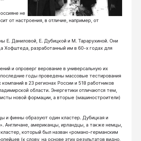
россияне не
ит от настроения, в отличие, например, от
 Е. Даниловой, Е. Дубицкой и М. Тарарухиной. Они
а Хофштеда, разработанный им в 60-х годах для
ний и опроверг верование в универсальную их
В последние годы проведены массовые тестирования
 компаний в 23 регионах России и 518 работников
адимирской области. Энергетики отличаются тем,
листы новой формации, а вторые (машиностроители)
цы и финны образуют один кластер. Дубицкая и
. Англичане, американцы, ирландцы, а также немцы,
 кластер, который был назван «романо-германским
пейцев (к слову, на основе этих результатов видно,