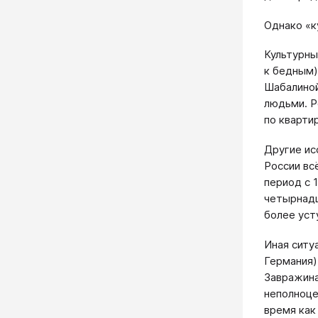
Однако «к
Культурны
к бедным)
Шабалиной
людьми. Р
по кварти
Другие ис
России вс
период с 
четырнадца
более уст
Иная ситу
Германия)
Завражина
неполноце
время как