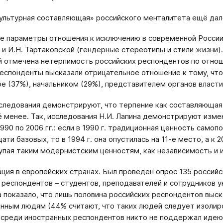
ультурная составляющая» российского менталитета ещё дал
е параметры отношения к исключению в современной России
 и И.Н. Тартаковской (гендерные стереотипы и стили жизни).
 отмечена нетерпимость российских респондентов по отнош
еспонденты высказали отрицательное отношение к тому, что
ре (37%), начальником (29%), представителем органов власти
следования демонстрируют, что терпение как составляющая
ё менее. Так, исследования Н.И. Лапина демонстрируют изме
1990 по 2006 гг.: если в 1990 г. традиционная ценность сам
ти базовых, то в 1994 г. она опустилась на 11-е место, а к 
упая таким модернистским ценностям, как независимость и 
ация в европейских странах. Был проведён опрос 135 российс
 респондентов – студентов, преподавателей и сотрудников 
 показало, что лишь половина российских респондентов выск
нным людям (44% считают, что таких людей следует изолиров
 среди иностранных респондентов никто не поддержал идею 