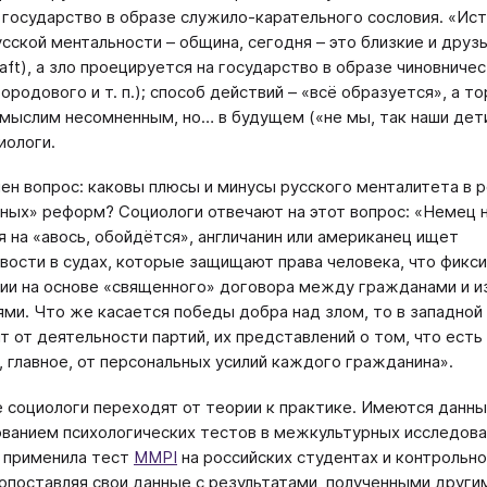
 государство в образе служило-карательного сословия. «Ис
усской ментальности – община, сегодня – это близкие и друз
aft), а зло проецируется на государство в образе чиновничес
городового и т. п.); способ действий – «всё образуется», а 
мыслим несомненным, но… в будущем («не мы, так наши дети
иологи.
ен вопрос: каковы плюсы и минусы русского менталитета в 
ных» реформ? Социологи отвечают на этот вопрос: «Немец 
я на «авось, обойдётся», англичанин или американец ищет
вости в судах, которые защищают права человека, что фикс
ии на основе «священного» договора между гражданами и 
ями. Что же касается победы добра над злом, то в западной
ит от деятельности партий, их представлений о том, что есть
и, главное, от персональных усилий каждого гражданина».
е социологи переходят от теории к практике. Имеются данны
ованием психологических тестов в межкультурных исследован
 применила тест
MMPI
на российских студентах и контрольно
сопоставляя свои данные с результатами, полученными други