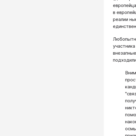
европейца
в европей
реалии ны
единствен
Любопытно
участника
внезапные
подходили
Вним
прос
канд
"свя
полу
никт
помо
нако
осмы
приз