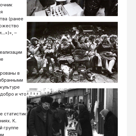
точник
ья
тва (ранее
торжество
…»)», –
реализации
не
ированы в
избранными
 культуре
 добро и что
е статистик
иях. К.
й группе
ми