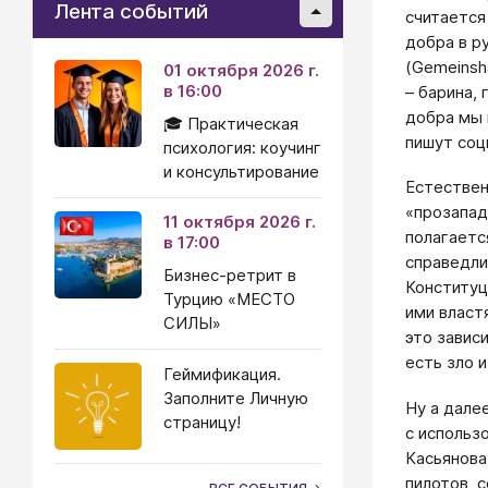
Лента событий
считается
добра в р
(Gemeinsh
01 октября 2026 г.
в 16:00
– барина, 
добра мы 
🎓 Практическая
пишут соц
психология: коучинг
и консультирование
Естествен
«прозапад
11 октября 2026 г.
полагаетс
в 17:00
справедли
Бизнес-ретрит в
Конституц
Турцию «МЕСТО
ими власт
СИЛЫ»
это завис
есть зло 
Геймификация.
Заполните Личную
Ну а дале
страницу!
с использ
Касьянова
пилотов, 