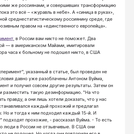
такими же россиянами, и совершивших трансформацию
ока это всё – «журавль в небе». А «синица в руках»,
ной среднестатистическому россиянину среде, где
люзивным правом на «единственного европейца».
римент
, в России вам никто не поможет. Два
гой — в американском Майами, имитировали
ора часа к больному не подошел никто, в США
перимент", указанный в статье, был проведен не
условия давно уже разоблачены Антоном Вуйма,
мент и получил совсем другие результаты. Затем он
гли разместить такую дезинформацию. "На что
ть правду, а они лишь хотели доказать, что у нас
останавливался каждый прохожий и предлагал
. Но и тогда к ним подходил каждый 15-й. И
" подходят прохожие, - рассказал Вуйма. - То есть
о люди в России не отзывчивые. В США они
то не подошел. Но когда они повторили его в