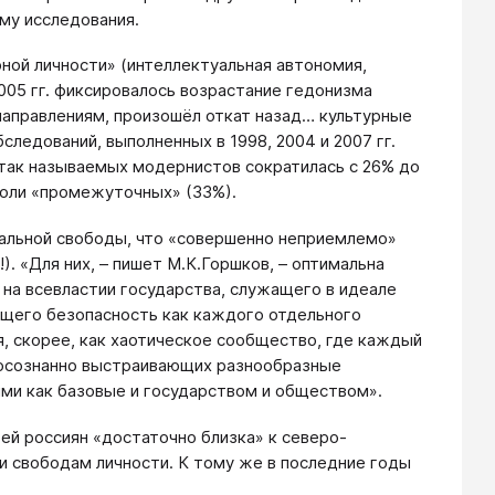
ему исследования.
ной личности» (интеллектуальная автономия,
005 гг. фиксировалось возрастание гедонизма
направлениям, произошёл откат назад… культурные
ледований, выполненных в 1998, 2004 и 2007 гг.
я так называемых модернистов сократилась с 26% до
доли «промежуточных» (33%).
альной свободы, что «совершенно неприемлемо»
. «Для них, – пишет М.К.Горшков, – оптимальна
 на всевластии государства, служащего в идеале
щего безопасность как каждого отдельного
, скорее, как хаотическое сообщество, где каждый
 осознанно выстраивающих разнообразные
ми как базовые и государством и обществом».
ей россиян «достаточно близка» к северо-
м и свободам личности. К тому же в последние годы