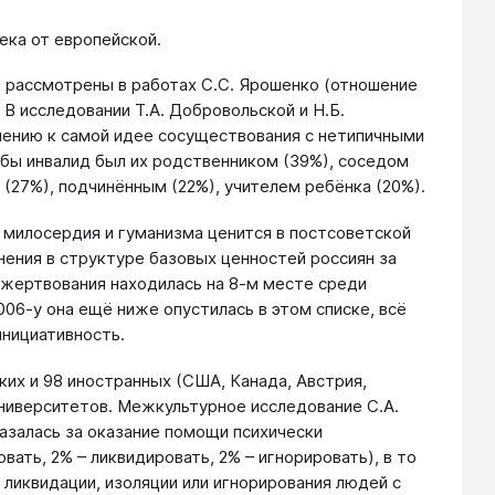
ека от европейской.
 рассмотрены в работах С.С. Ярошенко (отношение
 В исследовании Т.А. Добровольской и Н.Б.
ению к самой идее сосуществования с нетипичными
бы инвалид был их родственником (39%), соседом
 (27%), подчинённым (22%), учителем ребёнка (20%).
 милосердия и гуманизма ценится в постсоветской
нения в структуре базовых ценностей россиян за
опожертвования находилась на 8-м месте среди
2006-у она ещё ниже опустилась в этом списке, всё
инициативность.
ких и 98 иностранных (США, Канада, Австрия,
университетов. Межкультурное исследование С.А.
азалась за оказание помощи психически
ать, 2% – ликвидировать, 2% – игнорировать), в то
ликвидации, изоляции или игнорирования людей с