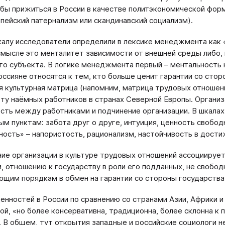
 бы прижиться в России в качестве политэкономической форм
ейский патернализм или скандинавский социализм).
алу исследователи определили в лексике менеджмента как «л
мысле это менталитет зависимости от внешней среды либо, 
го субъекта. В логике менеджмента первый – ментальность н
оссияне относятся к тем, кто больше ценит гарантии со стор
я культурная матрица (напомним, матрица трудовых отношени
ту наёмных работников в странах Северной Европы. Организа
сть между работниками и подчинение организации. В шкалах
ым пунктам: забота друг о друге, интуиция, ценность своб
ность» – напористость, рационализм, настойчивость в дости
ие организации в культуре трудовых отношений ассоциирует
, отношению к государству в роли его подданных, не свобод
щим порядкам в обмен на гарантии со стороны государства»
енностей в России по сравнению со странами Азии, Африки и
ой, «но более консервативна, традиционна, более склонна к 
. В общем, тут открытия западные и российские социологи не