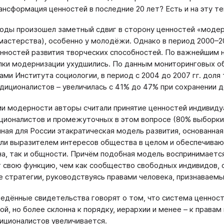
ансформация ценностей в последние 20 лет? Есть и на эту т
годы произошел заметный сдвиг в сторону ценностей «модер
мастерства), особенно у молодёжи. Однако в период 2000–2
нностей развития творческих способностей. По важнейшим 
ки модернизации ухудшились. По данным мониторинговых обс
ами Института социологии, в период с 2004 до 2007 гг. дол
адиционалистов – увеличилась с 41% до 47% при сохранении 
и модерности авторы считали принятие ценностей индивиду
ционалистов и промежуточных в этом вопросе (80% выборки!)
ная для России этакратическая модель развития, основанная
ли выразителем интересов общества в целом и обеспечиваю
а, так и общности. Причём подобная модель воспринимается
 свою функцию, чем как сообщество свободных индивидов,
 стратегии, руководствуясь правами человека, признаваемы
ведённые свидетельства говорят о том, что система ценност
ой, но более склонна к порядку, иерархии и менее – к права
иционалистов увеличивается.