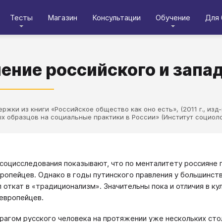
Тесты
Магазин
Консультации
Обучение
Для 
ение российского и запа
ржки из книги «Российское общество как оно есть», (2011 г., изд-
х образцов на социальные практики в России» (Институт социолог
социсследования показывают, что по менталитету россияне 
ропейцев. Однако в годы путинского правления у большинств
 откат в «традиционализм». Значительны пока и отличия в ку
 европейцев.
рагом русского человека на протяжении уже нескольких сто