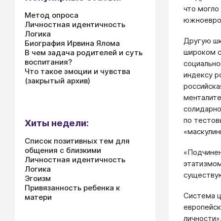
что могло
Метод опроса
южноевроп
Личностная идентичность
Логика
Другую шк
Биография Ирвина Ялома
широком с
В чем задача родителей и суть
воспитания?
социально
Что такое эмоции и чувства
индексу р
(закрытый архив)
российска
менталите
солидарно
по тестов
Хиты недели:
«маскулин
Список позитивных тем для
общения с близкими
«Подчинен
Личностная идентичность
этатизмом
Логика
существую
Эгоизм
Привязанность ребенка к
Система ц
матери
европейск
личности»