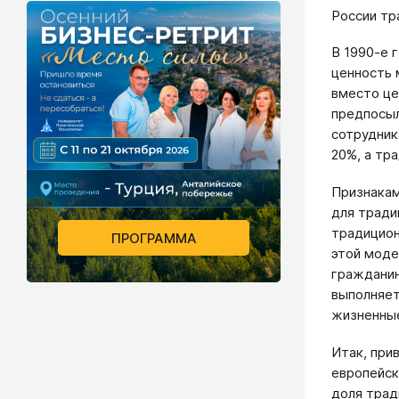
России тр
В 1990-е 
ценность 
вместо це
предпосыл
сотрудник
20%, а тр
Признакам
для тради
традицион
ПРОГРАММА
этой моде
гражданин
выполняет
жизненные
Итак, при
европейск
доля трад