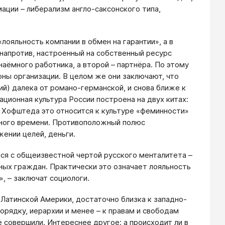
ации – либерализм англо-саксонского типа,
ояльность компании в обмен на гарантии», а в
напротив, настроенный на собственный ресурс
аёмного работника, а второй – партнёра. По этому
оны организации. В целом же они заключают, что
й) далека от романо-германской, и снова ближе к
ционная культура России построена на двух китах:
 Хофштеда это относится к культуре «феминности»
одного времени. Противоположный полюс
жении целей, деньги.
ся с общеизвестной чертой русского менталитета –
ных граждан. Практически это означает лояльность
, – заключат социологи.
 Латинской Америки, достаточно близка к западно-
порядку, иерархии и менее – к правам и свободам
 совершили. Интереснее другое: а происходит ли в