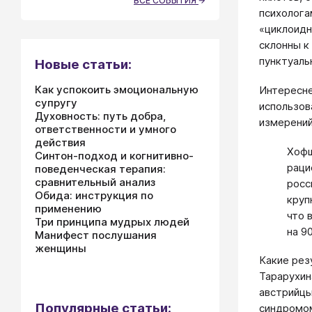
ВСЕ СОБЫТИЯ
психолога
«циклоидн
склонны к
пунктуаль
Новые статьи:
Как успокоить эмоциональную
Интересне
супругу
использов
Духовность: путь добра,
измерений
ответственности и умного
действия
Хофш
Синтон-подход и когнитивно-
раци
поведенческая терапия:
сравнительный анализ
росс
Обида: инструкция по
круп
применению
что 
Три принципа мудрых людей
на 9
Манифест послушания
женщины
Какие рез
Тарарухин
австрийцы
Популярные статьи:
синдромом