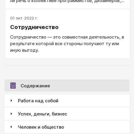
ли речь о коллективе программистов, дизайнеров,
рекламщиков. Разве можно им ставить задание и
штрафовать за самовольство? Мимо! Там должна
01 окт. 2022 г.
быть иная атмосфера. А в остальных случаях без
Сотрудничество
команды легко обойтись — многие задачи проще
решить без всяких взаимодействий и мотиваций.
Сотрудничество — это совместная деятельность, в
результате которой все стороны получают ту или
иную выгоду.
Содержание
Работа над собой
Успех, деньги, бизнес
Человек и общество