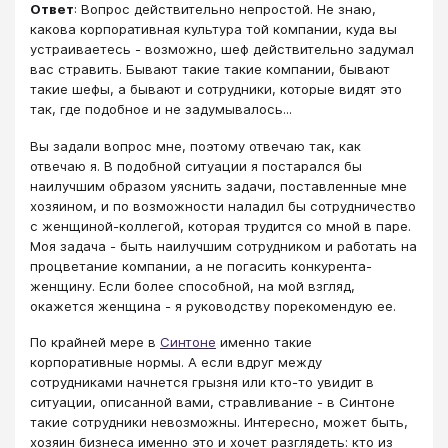
Ответ
: Вопрос действительно непростой. Не знаю,
какова корпоративная культура той компании, куда вы
устраиваетесь - возможно, шеф действительно задумал
вас стравить. Бывают такие такие компании, бывают
такие шефы, а бывают и сотрудники, которые видят это
так, где подобное и не задумывалось...
Вы задали вопрос мне, поэтому отвечаю так, как
отвечаю я. В подобной ситуации я постарался бы
наилучшим образом уяснить задачи, поставленные мне
хозяином, и по возможности наладил бы сотрудничество
с женщиной-коллегой, которая трудится со мной в паре.
Моя задача - быть наилучшим сотрудником и работать на
процветание компании, а не погасить конкурента-
женщину. Если более способной, на мой взгляд,
окажется женщина - я руководству порекомендую ее.
По крайней мере в
Синтоне
именно такие
корпоративные нормы. А если вдруг между
сотрудниками начнется грызня или кто-то увидит в
ситуации, описанной вами, стравливание - в Синтоне
такие сотрудники невозможны. Интересно, может быть,
хозяин бизнеса именно это и хочет разглядеть: кто из