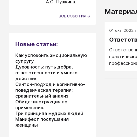
А.С. Пушкина.
Материал
ВСЕ СОБЫТИЯ
01 окт. 2022 г
Ответств
Новые статьи:
Ответственн
Как успокоить эмоциональную
практическо
супругу
профессиона
Духовность: путь добра,
развития. О
ответственности и умного
не набором 
действия
специалиста
Синтон-подход и когнитивно-
больше), а 
поведенческая терапия:
сравнительный анализ
волей — сде
Обида: инструкция по
результате.
применению
будет! Кого
Три принципа мудрых людей
народ завял
Манифест послушания
запутались 
женщины
сотрудника 