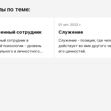
ы по теме:
.
01 окт. 2022 г.
енный сотрудник
Служение
ый сотрудник в
Служение - позиция, где чел
й психологии - уровень
действует во имя другого ч
льного и личностного
его ценностей.
тличается от Специалиста
знаний (у исполнителя или
 знаний может быть
смелостью, решимостью,
лать то, что нужно в
 Нужный результат —
-то не будет — найдем,
 — пнём или замотивирует,
— разберемся; у такого
всегда достаточно