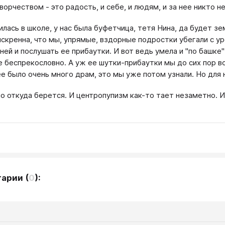
ворчеством - это радость, и себе, и людям, и за нее никто н
чилась в школе, у нас была буфетчица, тетя Нина, да будет з
искренна, что мы, упрямые, вздорные подростки убегали с ур
 ней и послушать ее прибаутки. И вот ведь умела и "по башке
е беспрекословно. А уж ее шутки-прибаутки мы до сих пор в
ее было очень много драм, это мы уже потом узнали. Но для 
ло откуда берется. И центропупизм как-то тает незаметно. И
тарии
(
0
):