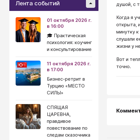
Лента событий
душой, с т
Когда я у
01 октября 2026 г.
открыта, 
в 16:00
минутку к
🎓 Практическая
слушали е
психология: коучинг
жизни у н
и консультирование
Вот и теп
11 октября 2026 г.
точно.
в 17:00
Бизнес-ретрит в
Турцию «МЕСТО
СИЛЫ»
СПЯЩАЯ
Коммен
ЦАРЕВНА,
правдивое
повествование по
следам сказочника