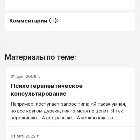
Комментарии
(
0
):
Материалы по теме:
31 дек. 2009 г.
Психотерапевтическое
консультирование
Например, поступает запрос типа: «Я такая умная,
но все кругом дураки, никто меня не ценит. Я так
переживаю... А вот раньше... А можно как-то
вернуть то состояние?» — Тут требуется
психотерапевтическое консультирование надолго, с
01 окт. 2022 г.
разбором полетов и научением клиента переходу