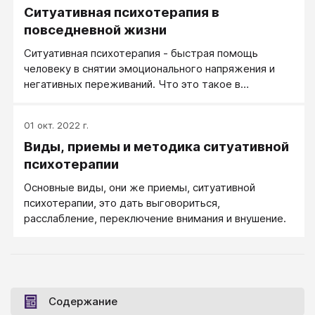
Ситуативная психотерапия в
от роли Жертвы к позиции Автора. Здесь пойдет
вход весь инструментарий, от выслушивания
повседневной жизни
жалобы до инструкций.
Ситуативная психотерапия - быстрая помощь
человеку в снятии эмоционального напряжения и
негативных переживаний. Что это такое в
повседневной жизни?
01 окт. 2022 г.
Виды, приемы и методика ситуативной
психотерапии
Основные виды, они же приемы, ситуативной
психотерапии, это дать выговориться,
расслабление, переключение внимания и внушение.
Содержание