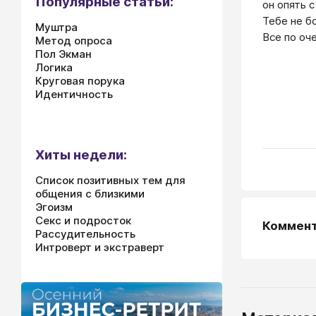
Популярные статьи:
он опять 
Тебе не б
Муштра
Все по оч
Метод опроса
Пол Экман
Логика
Круговая порука
Идентичность
Хиты недели:
Список позитивных тем для
общения с близкими
Эгоизм
Секс и подросток
Коммен
Рассудительность
Интроверт и экстраверт