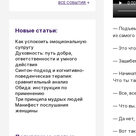
ВСЕ СОБЫТИЯ
― Подъем!
Новые статьи:
из самого
Как успокоить эмоциональную
супругу
― Это что
Духовность: путь добра,
ответственности и умного
​​​​​​― За
действия
Синтон-подход и когнитивно-
― Начинат
поведенческая терапия:
Что ты та
сравнительный анализ
Обида: инструкция по
― Все, все
применению
Три принципа мудрых людей
Манифест послушания
― Что вы.
женщины
― Да нет,
― Вот так