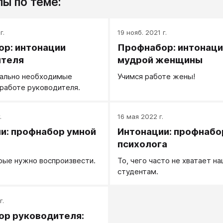
ы по теме:
г.
19 нояб. 2021 г.
р: интонации
Профнабор: интонаци
ителя
мудрой женщины
ально необходимые
Учимся работе жены!
 работе руководителя.
.
16 мая 2022 г.
и: профнабор умной
Интонации: профнабо
психолога
рые нужно воспроизвести.
То, чего часто не хватает н
студентам.
г.
р руководителя: