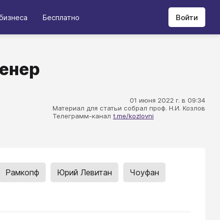
бизнеса
Бесплатно
Войти
ренер
01 июня 2022 г. в 09:34
Материал для статьи собрал проф. Н.И. Козлов
Телеграмм-канал
t.me/kozlovni
Рамкопф
Юрий Левитан
Чоуфан