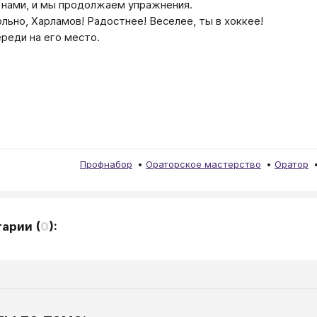
с нами, и мы продолжаем упражнения.
ольно, Харламов! Радостнее! Веселее, ты в хоккее!
ереди на его место.
Профнабор
Ораторское мастерство
Оратор
тарии
(
0
):