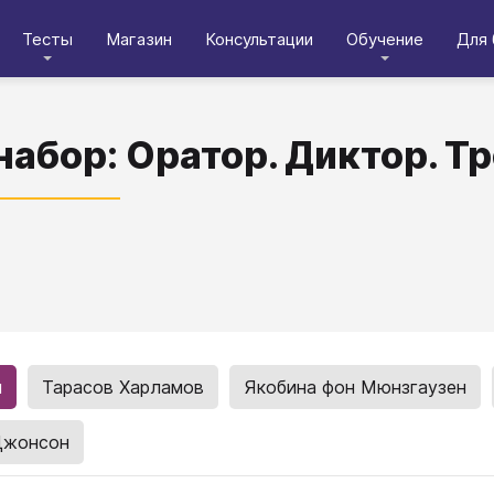
Тесты
Магазин
Консультации
Обучение
Для 
абор: Оратор. Диктор. Т
й
Тарасов Харламов
Якобина фон Мюнзгаузен
Джонсон