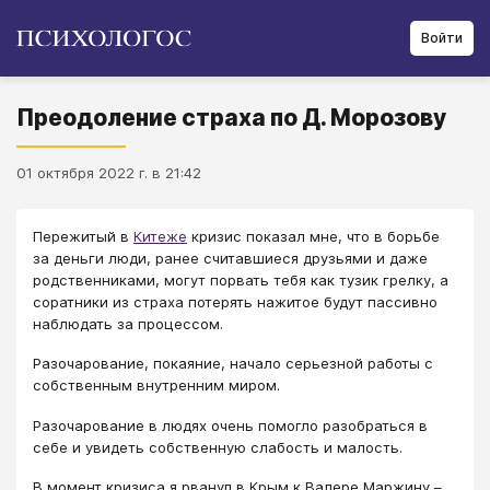
Войти
Преодоление страха по Д. Морозову
01 октября 2022 г. в 21:42
Пережитый в
Китеже
кризис показал мне, что в борьбе
за деньги люди, ранее считавшиеся друзьями и даже
родственниками, могут порвать тебя как тузик грелку, а
соратники из страха потерять нажитое будут пассивно
наблюдать за процессом.
Разочарование, покаяние, начало серьезной работы с
собственным внутренним миром.
Разочарование в людях очень помогло разобраться в
себе и увидеть собственную слабость и малость.
В момент кризиса я рванул в Крым к Валере Маржину –