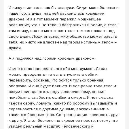
И вижу свое тело как бы снаружи. Сидит моя оболочка в
чаше гор, а душа, над ней раскинулась крыльями
дракона. И я в тот момент пережил мощнейшее
осознание, что я не тело. Я безграничен и велик, а тело –
там внизу, оно не может заставлять меня плясать под
свою дудку. Люди опасны, мир-общество может заесть
тебя, но никто не властен над твоим истинным телом –
душой.
А я поднялся над горами красным драконом.
И мне стало наплевать, что обо мне думают. Страх
можно преодолеть, то есть впустить в себя и
переварить, осознав, что боится только бренная
оболочка. И она будет бояться. И все равно твое тело и
разум принадлежать роду человеческому, значит
неизбежны слабости, ошибки и смерть. И нет смысла
«вести себя», ловчить, как-то по особому выгадывать и
соревноваться с другими душами, заключенными в
такие же бренные тела. Со- ревнование – ревность друг
к другу. Я стал бесконечно скромнее просто, потому что
увидел реальный масштаб человеческого и