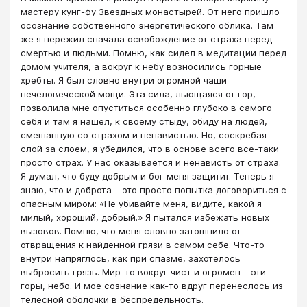
мастеру кунг-фу Звездных монастырей. От него пришло
осознание собственного энергетического облика. Там
же я пережил сначала освобождение от страха перед
смертью и людьми. Помню, как сидел в медитации перед
домом учителя, а вокруг к небу возносились горные
хребты. Я был словно внутри огромной чаши
нечеловеческой мощи. Эта сила, льющаяся от гор,
позволила мне опуститься особенно глубоко в самого
себя и там я нашел, к своему стыду, обиду на людей,
смешанную со страхом и ненавистью. Но, соскребая
слой за слоем, я убедился, что в основе всего все-таки
просто страх. У нас оказывается и ненависть от страха.
Я думал, что буду добрым и бог меня защитит. Теперь я
знаю, что и доброта – это просто попытка договориться с
опасным миром: «Не убивайте меня, видите, какой я
милый, хороший, добрый.» Я пытался избежать новых
вызовов. Помню, что меня словно затошнило от
отвращения к найденной грязи в самом себе. Что-то
внутри напряглось, как при спазме, захотелось
выбросить грязь. Мир-то вокруг чист и огромен – эти
горы, небо. И мое сознание как-то вдруг перенеслось из
телесной оболочки в беспредельность.