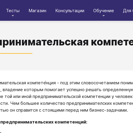
Тесты
Магазин
Консультации
Обучение
Для 
ринимательская компет
мательская компете́нция - под этим словосочетанием поним
, владение которым помогает успешно решать определенную 
е той или иной предпринимательской компетенции у челове
сти. Чем большее количество предпринимателских компетенц
тью он cправится с стоящими перед ним бизнес-задачами.
предпринимательских компетенций: