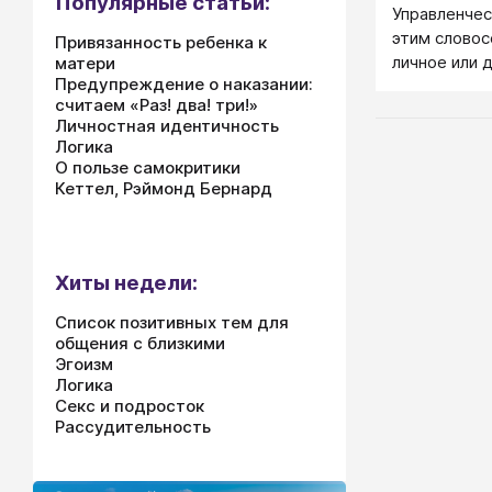
Популярные статьи:
Управленчес
этим слово
Привязанность ребенка к
личное или 
матери
Предупреждение о наказании:
модель пове
считаем «Раз! два! три!»
помогает у
Личностная идентичность
определенн
Логика
и добиватьс
О пользе самокритики
Кеттел, Рэймонд Бернард
Хиты недели:
Список позитивных тем для
общения с близкими
Эгоизм
Логика
Секс и подросток
Рассудительность