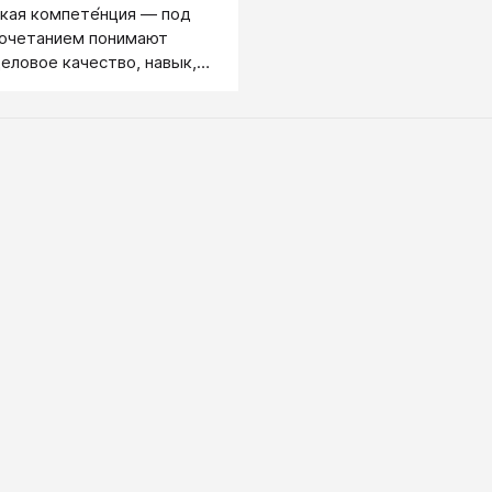
кая компете́нция ― под
сочетанием понимают
деловое качество, навык,
дения, владение которым
спешно решать
ую управленческую задачу
я высоких результатов.