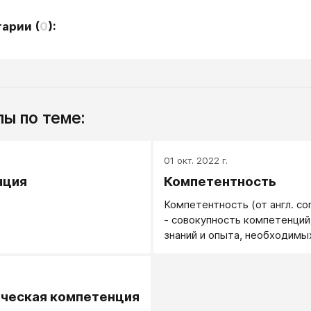
тарии
(
0
):
ы по теме:
.
01 окт. 2022 г.
нция
Компетентность
Компетентность (от англ. c
- cовокупность компетенций
знаний и опыта, необходимы
эффективной деятельности 
предметной области.
.
ческая компетенция