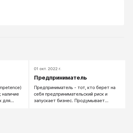
01 окт. 2022 г.
Предприниматель
ompetence)
Предприниматель - тот, кто берет на
; наличие
себя предпринимательский риск и
х для
запускает бизнес. Продумывает
в заданной
проект бизнес, изыскивает все
необходимые ресурсы, принимает
решение о запуске бизнеса и имеет все
последствия - как прибыль, так и