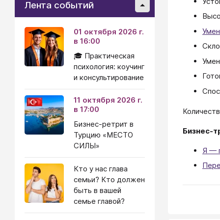
Усто
Лента событий
Высо
Умен
01 октября 2026 г.
в 16:00
Скло
🎓 Практическая
Умен
психология: коучинг
Гото
и консультирование
Спос
11 октября 2026 г.
в 17:00
Количеств
Бизнес-ретрит в
Бизнес-т
Турцию «МЕСТО
СИЛЫ»
Я — 
Пере
Кто у нас глава
семьи? Кто должен
быть в вашей
семье главой?