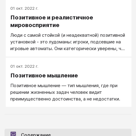
уделяет изучению зла слишком много внимания.
01 окт. 2022 г.
Показано, что позитивные психологи либо
Позитивное и реалистичное
действительно имеют, либо пытаются создать у
читателя представления о мире настолько
мировосприятие
дружественном, что у его представителей нет
Люди с самой стойкой (и неадекватной) позитивной
сколько-нибудь значимых злых намерений, которые
установкой - это лудоманы: игроки, подсевшие на
необходимо было бы учитывать в практике
игровые автоматы. Они категорически уверены, что
позитивного отношения к миру и позитивного
им обязательно повезет, и на этом основании
мышления.
просаживают последние деньги.
01 окт. 2022 г.
Позитивное мышление
Позитивное мышление — тип мышления, где при
решении жизненных задач человек видит
преимущественно достоинства, а не недостатки.
Содержание