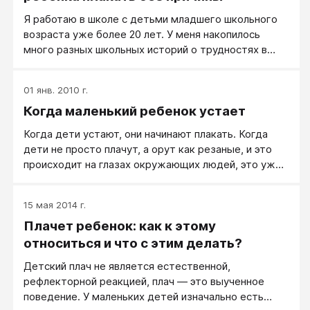
Я работаю в школе с детьми младшего школьного
возраста уже более 20 лет. У меня накопилось
много разных школьных историй о трудностях в
воспитании детей и способах преодоления этих
трудностей...
01 янв. 2010 г.
Когда маленький ребенок устает
Когда дети устают, они начинают плакать. Когда
дети не просто плачут, а орут как резаные, и это
происходит на глазах окружающих людей, это уже
испытание для родителей. Мамы кричат: «Прекрати!
Прекрати! Мне что, надо тебя отшлепать, чтобы ты
15 мая 2014 г.
перестала плакать?» - и правда со всей силы
Плачет ребенок: как к этому
шлепают, еще резко дергая за руку. Успокаивает ли
это ребенка? Нет.;;
относиться и что с этим делать?
Детский плач не является естественной,
рефлекторной реакцией, плач — это выученное
поведение. У маленьких детей изначально есть