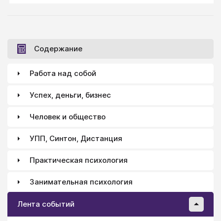
только врожденный призывающий или недовольный
крик, из которого постепенно формируется
(ищется ребенком) плач, с помощью которого
ребенок может управлять взрослыми.
Содержание
Работа над собой
Успех, деньги, бизнес
Человек и общество
УПП, Синтон, Дистанция
Практическая психология
Занимательная психология
Лента событий