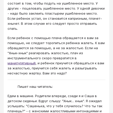
состоит в том, чтобы подуть на ушибленное место. У
других - поцеловать ушибленное место. У одной девочки
- надо было заклеить пластырем ушибленное место.
Если ребенок устал, он становится капризным, плачет-
хнычет. В этом случае его следует просто отправить
спать.
Если ребенок с помощью плача обращается к вам за
помощью, не следует торопиться ребенка жалеть. К вам
обращаются за помощью, а не за жалостью. Если на
"Хнык-хнык" реагировать жалостью, плач из
инструментального скоро превратится в
манипулятивный
, и ребенок приучится обращаться к вам
за жалостью, приучится себя жалеть и разыгрывать
несчастную жертву. Вам это надо?
Пишет наш читатель:
Едем в машине. Родители впереди, сзади я и Саша в
детском сиденьи. Вдруг слышу: "Хнык... хнык". Я ожидал
услышать: "Сашенька, что у тебя случилось? Что ты так
плачешь?" - с женскими жалостливыми интонациями и