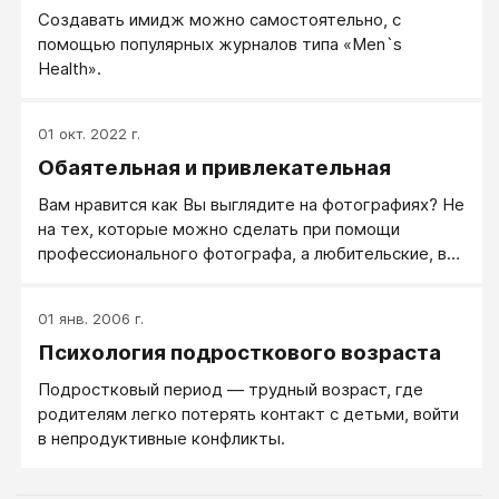
Создавать имидж можно самостоятельно, с
помощью популярных журналов типа «Men`s
Health».
01 окт. 2022 г.
Обаятельная и привлекательная
Вам нравится как Вы выглядите на фотографиях? Не
на тех, которые можно сделать при помощи
профессионального фотографа, а любительские, в
кругу друзей, на работе среди коллег, в
путешествии, дома с близкими. И как часто Вы
01 янв. 2006 г.
удивлялись тому, что на фото лицо, на Вас не
Психология подросткового возраста
похожее. Неудачная мимика на лице - это Ваша
обычная манера себя выражать
Подростковый период — трудный возраст, где
родителям легко потерять контакт с детьми, войти
в непродуктивные конфликты.