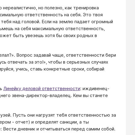
о нереалистично, но полезно, как тренировка
ксимальную ответственность на себя. Это твоя
у тебя над головой. Если на землю падает огромный
озьмешь на себя максимальную ответственность,
может быть увезешь хотя бы своих родных в
делал?». Вопрос задавай чаще, ответственности бери
ь отвечать за это!», чтобы в серьезных случаях
руйся, учись, ставь конкретные сроки, собирай
ть
Линейку деловой ответственности
: иждивенец-
него звена-директор-владелец. Кем вы станете
рузей. Пусть они нагрузят тебя ответственностью за
ером - отчет) и определят санкции, а ты
: Вести дневник и отчитываться перед самим собой.