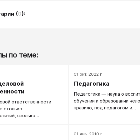
тарии
(
0
):
ы по теме:
.
01 окт. 2022 г.
деловой
Педагогика
енности
Педагогика — наука о воспит
обучении и образовании чело
овой ответственности
правило, под педагогом и
е столько
педагогической деятельнос
льный, сколько
имеется в виду занятия в шко
и психологический уровень
детьми (греч. paidagogike te
 занимающего или
.
01 янв. 2010 г.
букв. - "детоводческое" мас
его на руководящую