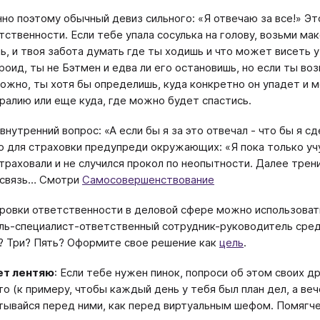
но поэтому обычный девиз сильного: «Я отвечаю за все!» Эт
тственности. Если тебе упала сосулька на голову, возьми ма
ь, и твоя забота думать где ты ходишь и что может висеть 
роид, ты не Бэтмен и едва ли его остановишь, но если ты в
ожно, ты хотя бы определишь, куда конкретно он упадет и 
ралию или еще куда, где можно будет спастись.
внутренний вопрос: «А если бы я за это отвечал - что бы я с
о для страховки предупреди окружающих: «Я пока только учус
траховали и не случился прокол по неопытности. Далее трени
 связь… Смотри
Самосовершенствование
ровки ответственности в деловой сфере можно использова
ль-специалист-ответственный сотрудник-руководитель сред
? Три? Пять? Оформите свое решение как
цель
.
ет лентяю
: Если тебе нужен пинок, попроси об этом своих д
то (к примеру, чтобы каждый день у тебя был план дел, а веч
тывайся перед ними, как перед виртуальным шефом. Помягче