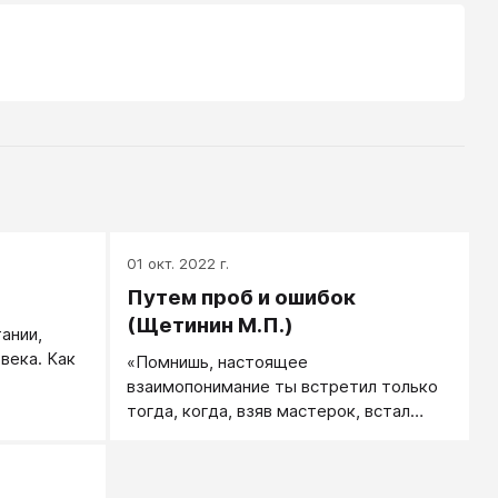
01 окт. 2022 г.
Путем проб и ошибок
(Щетинин М.П.)
ании,
века. Как
«Помнишь, настоящее
взаимопонимание ты встретил только
тью
тогда, когда, взяв мастерок, встал
ле или с
рядом с рабочими, когда они поверили,
achne,
что ты не командовать пришел, а
терство,
вместе с ними дело делать. Ты обратил