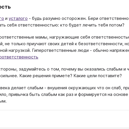
ость
го
и
усталого
- будь разумно осторожен. Бери ответственнос
ть себя ответственностью: кто будет лечить тебя потом?
рответственные мамы, нагружающие себя ответственностью
й, не только приучают своих детей к безответственности, но
ной нагрузкой. Гиперответственные люди - обычно напряжен
рответственность
стороны, задумайтесь о том, почему вы оказались слабым и
 сильнее. Какие решения примете? Какие цели поставите?
века делает слабым - внушения окружающих что он слаб, пр
ило, привычка быть слабым как раз и формируется на основ
ым.