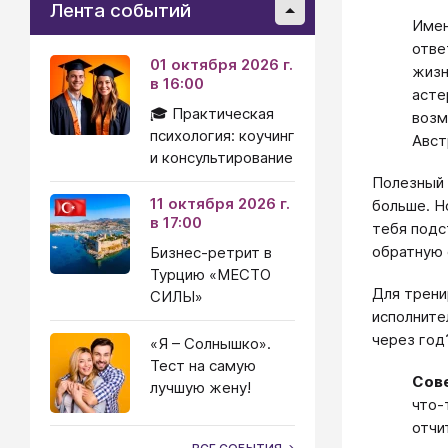
Лента событий
Имен
отве
01 октября 2026 г.
жизн
в 16:00
асте
🎓 Практическая
возм
психология: коучинг
Авст
и консультирование
Полезный 
11 октября 2026 г.
больше. Н
в 17:00
тебя подс
обратную
Бизнес-ретрит в
Турцию «МЕСТО
Для трени
СИЛЫ»
исполните
через год
«Я – Солнышко».
Тест на самую
Сов
лучшую жену!
что-
отчи