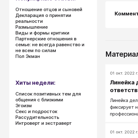
Отношение отцов и сыновей
Коммен
Декларация о принятии
реальности
Размышление
Виды и формы критики
Партнерские отношения в
семье: не всегда равенство и
не всем по силам
Материал
Пол Экман
01 окт. 2022 г
Линейка 
Хиты недели:
ответств
Список позитивных тем для
общения с близкими
Линейка дел
Эгоизм
фиксирует н
Секс и подросток
профессиона
Рассудительность
личностный 
Интроверт и экстраверт
сотрудника,
01 окт. 2022 г
претендующ