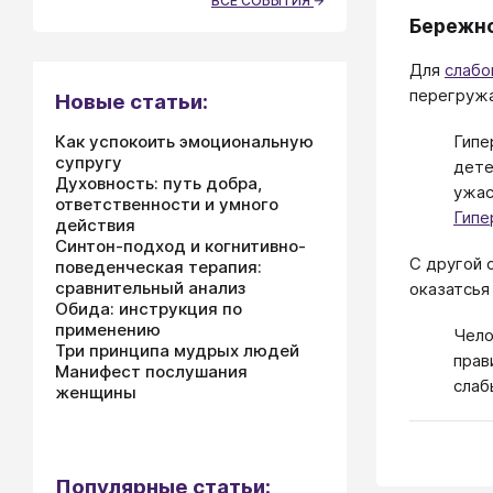
ВСЕ СОБЫТИЯ
Бережн
Для
слабо
перегружа
Новые статьи:
Как успокоить эмоциональную
Гипе
супругу
дете
Духовность: путь добра,
ужас
ответственности и умного
Гипе
действия
Синтон-подход и когнитивно-
С другой 
поведенческая терапия:
сравнительный анализ
оказатсья
Обида: инструкция по
применению
Чело
Три принципа мудрых людей
прав
Манифест послушания
слаб
женщины
Популярные статьи: