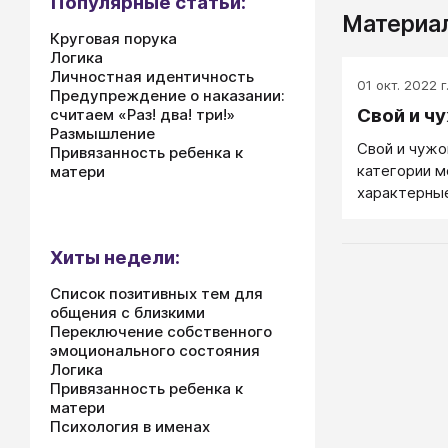
Популярные статьи:
Материал
Круговая порука
Логика
Личностная идентичность
01 окт. 2022 г
Предупреждение о наказании:
Свой и ч
считаем «Раз! два! три!»
Размышление
Свой и чужо
Привязанность ребенка к
категории м
матери
характерные
Своя - моя 
чужая стая.
Хиты недели:
Список позитивных тем для
общения с близкими
Переключение собственного
эмоционального состояния
Логика
Привязанность ребенка к
матери
Психология в именах