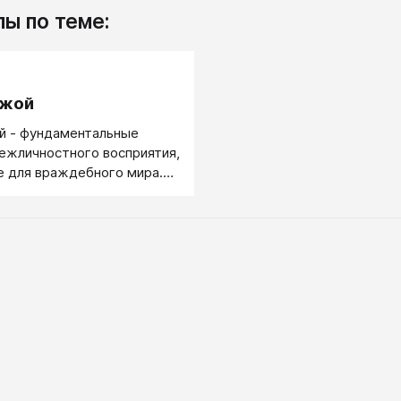
ы по теме:
.
ужой
й - фундаментальные
ежличностного восприятия,
 для враждебного мира.
стая, моя команда. Чужой -