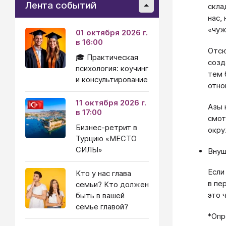
Лента событий
скла
нас,
«чуж
01 октября 2026 г.
в 16:00
Отсю
🎓 Практическая
созд
психология: коучинг
тем 
и консультирование
отно
11 октября 2026 г.
Азы 
в 17:00
смот
Бизнес-ретрит в
окру
Турцию «МЕСТО
СИЛЫ»
Внуш
Если
Кто у нас глава
в пе
семьи? Кто должен
это 
быть в вашей
семье главой?
*Опр