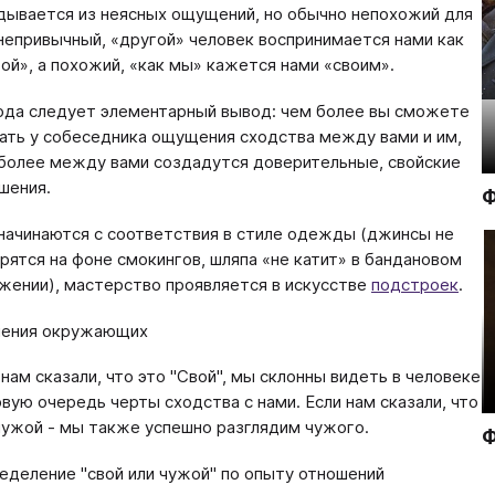
дывается из неясных ощущений, но обычно непохожий для
 непривычный, «другой» человек воспринимается нами как
ой», а похожий, «как мы» кажется нами «своим».
да следует элементарный вывод: чем более вы сможете
ать у собеседника ощущения сходства между вами и им,
более между вами создадутся доверительные, свойские
шения.
Ф
начинаются с соответствия в стиле одежды (джинсы не
рятся на фоне смокингов, шляпа «не катит» в бандановом
жении), мастерство проявляется в искусстве
подстроек
.
ения окружающих
 нам сказали, что это "Свой", мы склонны видеть в человеке
рвую очередь черты сходства с нами. Если нам сказали, что
чужой - мы также успешно разглядим чужого.
Ф
еделение "свой или чужой" по опыту отношений