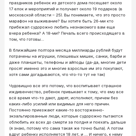
праздников ребенок из детского дома посещает около
17 елок и мероприятий и получает около 19 подарков (в
московской области – 25). Вы понимаете, что это просто
марафон на выживание? Вы хотите быть 26-ми кто
прибежал судорожно любить незнакомого вам еще
вчера ребенка? А 18-ми? Печаль всего происходящего в
том, что готовы…
В ближайшие полтора месяца миллиарды рублей будут
потрачены на игрушки, плюшевых мишек, санки, барби и
даже планшеты, телефоны и айподы (да-да, многие дети
просят именно это и многие взрослые им это покупают,
хотя сами догадываются, что что-то тут не так)
Чудовищно все это потому, что воспитывает страшное
иждивенчество, ребенок привыкает к тому, что ему все
всё время что-то дают, дарят, исполняют, причем без
каких-либо усилий или видимых для него причин.
Постоянно приезжают какие-то восторженно-
экзальтированные люди, которые судорожно пытаются
облюбить их всех до смерти за полдня и поехать дальше
(я знаю, потому что сама такая же точно была). А потом
вдруг ребенку исполняется 18 лет, и … И ничего, к нему