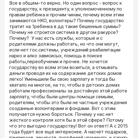
Все в общем-то верно. Но один вопрос - вопрос к 
государству, к президенту, к уполномоченному по 
правам ребёнка и прочим чинам, почему всем этим 
занимаются НКО, волонтеры? Почему государство 
тратит на 1ребенка в дд такие бешенные суммы? 
Почему не строится система в другом ракурсе? 
Почему?  У нас есть службы, которые и с 
родителями должны работать, но что они могут, 
если нет гос.системы, учреждений реабилитации 
нарко и алко зависисых, помощь в поиске 
работы,переобучении и прочее. Не хочется 
государству во всем этом возиться, а отмывать 
деньги проводя их на содержание детских домов 
легко! Уменьшили бы свою зарплату и тогда бы 
хватало на многое, на то, чтобы в детских домах 
работали профессионалы за достойную этой работе 
зарплату, чтобы были центры помощи семьям, 
родителям, чтобы это были не частные учреждения 
созданные волонтерами и фондами. Вот с этим 
получается нужно бороться. Почему у нас нет 
жёсткого контроля хотя бы в этой сфере? Потому 
что это выгодно государству! Вот он ответ! А с 2015 
года будет все ещё интереснее. А насчёт подарков, 
памперсов, лекарств, портфелей упоминать и дарить 