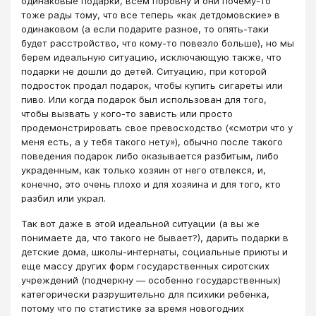
одинаковые подарки, всем поровну и они почему-то
тоже рады тому, что все теперь «как детдомовские» в
одинаковом (а если подарите разное, то опять-таки
будет расстройство, что кому-то повезло больше), но мы
берем идеальную ситуацию, исключающую также, что
подарки не дошли до детей. Ситуацию, при которой
подросток продал подарок, чтобы купить сигареты или
пиво. Или когда подарок был использован для того,
чтобы вызвать у кого-то зависть или просто
продемонстрировать свое превосходство («смотри что у
меня есть, а у тебя такого нету»), обычно после такого
поведения подарок либо оказывается разбитым, либо
украденным, как только хозяин от него отвлекся, и,
конечно, это очень плохо и для хозяина и для того, кто
разбил или украл.
Так вот даже в этой идеальной ситуации (а вы же
понимаете да, что такого не бывает?), дарить подарки в
детские дома, школы-интернаты, социальные приюты и
еще массу других форм государственных сиротских
учреждений (подчеркну — особенно государственных)
категорически разрушительно для психики ребенка,
потому что по статистике за время новогодних