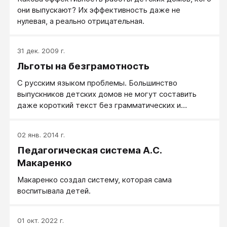
они выпускают? Их эффективность даже не
нулевая, а реально отрицательная.
31 дек. 2009 г.
Льготы на безграмотность
С русским языком проблемы. Большинство
выпускников детских домов не могут составить
даже короткий текст без грамматических и
орфографических ошибок. Но это никого не волнует
- у сирот льготы на поступление в вузы. Они идут
02 янв. 2014 г.
вне конкурса, главное, чтоб было ЕГЭ. Со времен
Педагогическая система А.С.
СССР довлеет ложный стереотип – высшее
образование – лекарство от всех социальных
Макаренко
болезней. Однако с детдомовцами это «лекарство»
Макаренко создал систему, которая сама
не работает. Даже поступив по льготам, в
воспитывала детей.
большинстве случаев детдомовцы не в состоянии
одолеть программу ВУЗа.
01 окт. 2022 г.