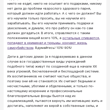
никто не ездит, никто не осыпает его подарками, никому
нет дела до проблем «взрослого здорового парня,
который должен идти работать». А с чего он должен? Вы
его научили только просить, вы не научили его
зарабатывать. Вы его научили принимать подарки и
увеселения, и думали, что про работу он как-то сам
должен догадаться. В итоге, справляются с таким
положением вещей всего 10%, а
остальные спиваются,
попадают в криминал и тюрьмы, кончают жизнь
самоубийством
. Вдумайтесь! 10%! 90%!
Дети в детских домах (а я подразумеваю в данном
случае все государственные виды учреждений
подобного типа) живут по созданной еще в начале XX
века угрюмой, бесчеловечной и беспощадной системе.
Их воспитанников не считают частью общества, и
поэтому они ей не становятся. Их считают бедными и
несчастными, убогими и обделенными, и только по-
настоящему искренние и профессиональные
благотворительные фонды бьются над их
социализацией, пытаются вернуть им мотивацию жить и
достигать, наполняют их верой в собственные силы, и