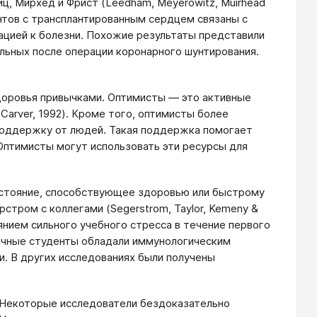
, Мирхед и Фрист (Leedham, Meyerowitz, Muirhead
ентов с трансплантированным сердцем связаны с
ацией к болезни. Похожие результаты представили
больных после операции коронарного шунтирования.
доровья привычками. Оптимисты — это активные
Carver, 1992). Кроме того, оптимисты более
 поддержку от людей. Такая поддержка помогает
Оптимисты могут использовать эти ресурсы для
остояние, способствующее здоровью или быстрому
тром с коллегами (Segerstrom, Taylor, Kemeny &
янием сильного учебного стресса в течение первого
ичные студенты обладали иммунологическим
. В других исследованиях были получены
 Некоторые исследователи бездоказательно