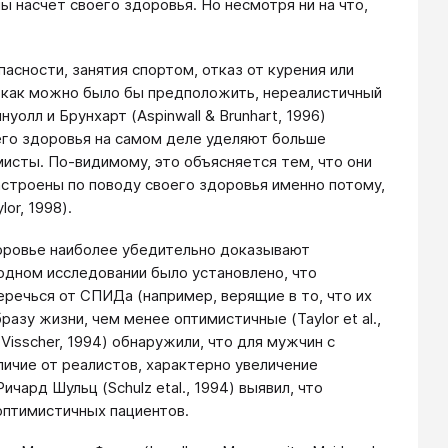
 насчет своего здоровья. Но несмотря ни на что,
асности, занятия спортом, отказ от курения или
, как можно было бы предположить, нереалистичный
олл и Брунхарт (Aspinwall & Brunhart, 1996)
его здоровья на самом деле уделяют больше
исты. По-видимому, это объясняется тем, что они
астроены по поводу своего здоровья именно потому,
or, 1998).
оровье наиболее убедительно доказывают
одном исследовании было установлено, что
речься от СПИДа (например, верящие в то, что их
азу жизни, чем менее оптимистичные (Taylor et al.,
 Visscher, 1994) обнаружили, что для мужчин с
личие от реалистов, характерно увеличение
ард Шульц (Schulz etal., 1994) выявил, что
оптимистичных пациентов.