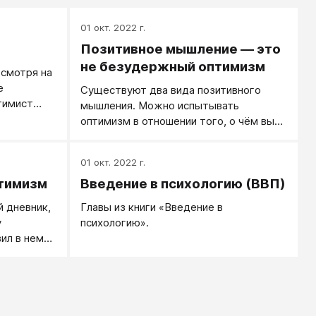
01 окт. 2022 г.
Позитивное мышление — это
не безудержный оптимизм
 смотря на
е
Существуют два вида позитивного
тимист
мышления. Можно испытывать
оптимизм в отношении того, о чём вы
все таки
думаете, или вы можете быть
позитивными в том, как вы думаете.
01 окт. 2022 г.
Одно из них является полезным, другое
тимизм
Введение в психологию (ВВП)
– опасным! И, к сожалению, разница
между ними едва различима. Оптимизм
й дневник,
Главы из книги «Введение в
– опасное позитивное мышление.
у
психологию».
Оптимизм это вера в то, что всё будет
вил в нем
хорошо, даже если доказательства
ие города
утверждают обратное. Проблема с
похоже, я
таким мышлением заключается в том,
овой
что оно уводит вас от истины. Всякий
ованье
раз, когда вы уходите от правды,
еждающий