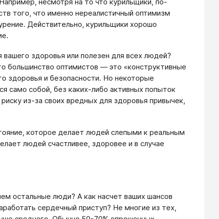
Например, несмотря на то что курильщики, по-
ств того, что именно нереалистичный оптимизм
урение. Действительно, курильщики хорошо
ие.
я вашего здоровья или полезен для всех людей?
 что большинство оптимистов — это «конструктивные
о здоровья и безопасности. Но некоторые
ся само собой, без каких-либо активных попыток
 риску из-за своих вредных для здоровья привычек,
тояние, которое делает людей слепыми к реальным
елает людей счастливее, здоровее и в случае
ем остальные люди? А как насчет ваших шансов
аработать сердечный приступ? Не многие из тех,
выше среднего. Обычно 50-70% опрошенных