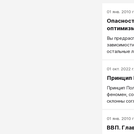
01 янв. 2010 г
Опасност
оптимизм
Вы предрас
зависимости
остальные л
шансов зара
болезнью, 
01 окт. 2022 г
путем, или 
Принцип
приступ? Не
задают подо
Принцип Пол
что имеют п
феномен, со
среднего. 
склонны сог
утверждают,
с положите
ниже средне
которые отн
что имеют с
01 янв. 2010 г
Механизм П
менее 10% п
ВВП. Глав
механизм, б
риска выше 
индивид ни 