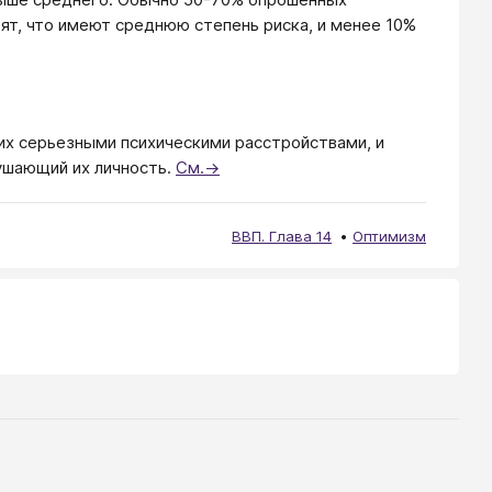
ят, что имеют среднюю степень риска, и менее 10%
х се­рьезными психическими расстройства­ми, и
у­шающий их личность.
См.→
ВВП. Глава 14
Оптимизм