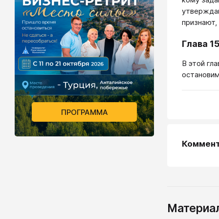
утверждаю
признают,
Глава 1
В этой гл
остановим
ПРОГРАММА
Коммен
Материал