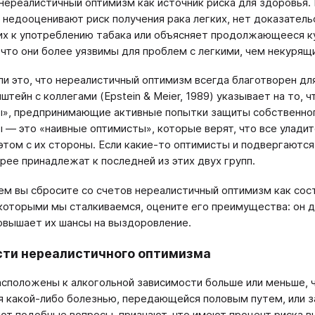
нереалистичный оптимизм как источник риска для здоровья. 
 недооценивают риск получения рака легких, нет доказатель
их к употреблению табака или объясняет продолжающееся к
 что они более уязвимы для проблем с легкими, чем некурящ
ли это, что нереалистичный оптимизм всегда благотворен дл
штейн с коллегами (Epstein & Meier, 1989) указывает на то,
», предпринимающие активные попытки защиты собственног
 — это «наивные оптимисты», которые верят, что все уладит
 этом с их стороны. Если какие-то оптимисты и подвергаются
орее принадлежат к последней из этих двух групп.
м вы сбросите со счетов нереалистичный оптимизм как сос
 которыми мы сталкиваемся, оцените его преимущества: он д
овышает их шансы на выздоровление.
ти нереалистичного оптимизма
сположены к алкогольной зависимости больше или меньше, ч
я какой-либо болезнью, передающейся половым путем, или з
ют подобные вопросы, признают, что имеют процент риска 