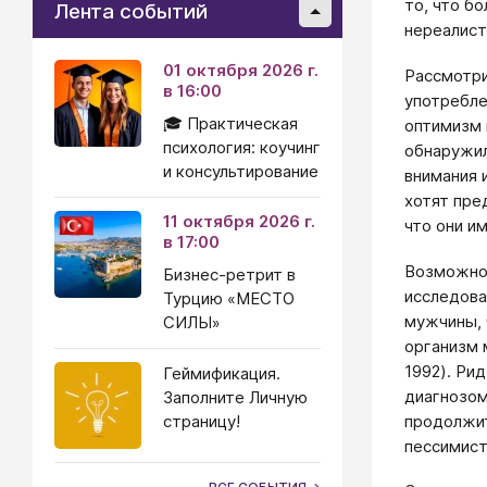
то, что б
Лента событий
нереалист
01 октября 2026 г.
Рассмотри
в 16:00
употребле
🎓 Практическая
оптимизм 
психология: коучинг
обнаружил
и консультирование
внимания 
хотят пре
11 октября 2026 г.
что они и
в 17:00
Возможно,
Бизнес-ретрит в
исследова
Турцию «МЕСТО
мужчины, 
СИЛЫ»
организм 
1992). Рид
Геймификация.
диагнозом
Заполните Личную
продолжит
страницу!
пессимист