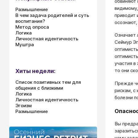
обвиняют 
видимому,
Размышление
приводит 
В чем задача родителей и суть
воспитания?
осознают,
Метод опроса
Логика
Означает 
Личностная идентичность
Сеймур Эп
Муштра
оптимисты
оптимисты
участия в
Хиты недели:
то они ск
Список позитивных тем для
Прежде че
общения с близкими
рискам, с
Логика
болезни п
Личностная идентичность
Эгоизм
Опаснос
Размышление
Вы предра
заразитьс
кому зада