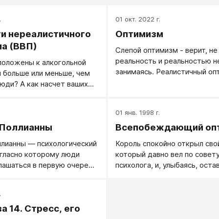
.
01 окт. 2022 г.
и нереалистичного
Оптимизм
а (ВВП)
Слепой оптимизм - верит, не
реальность и реальностью н
положены к алкогольной
занимаясь. Реалистичный оп
 больше или меньше, чем
стоит на почве реальности,
юди? А как насчет ваших
преодолевает трудности - и 
зиться какой-либо
верит в лучшее
передающейся половым
.
01 янв. 1998 г.
заработать сердечный
 Поллианны
Всепобеждающий оп
 многие из тех, кому
бные вопросы, признают,
лианны — психологический
Король спокойно открыл сво
роцент риска выше
гласно которому люди
который давно вел по совет
Обычно 50-70% опрошенных
лашаться в первую очередь
психолога, и, улыбаясь, оста
 что их степень риска
льными утверждениями,
очередную запись: «Населен
й, другие 30-50% говорят,
осятся к ним же самим.
значительно увеличилось, и, 
реднюю степень риска, и
.
оллианны — защитный
решил проблему с набором н
ризнают, что их степень
а 14. Стресс, его
лагодаря которому
армии. Надо бы удвоить жал
средней.
о чем не тревожится и
своему Советнику. Всепоб