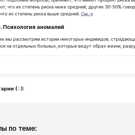
т, что их степень риска ниже средней, другие 30-50% говор
 что их степень риска выше средней.
См.→
5. Психология аномалий
аве мы рассмотрим истории некоторых индивидов, страдающи
ся на отдельных боль­ных, которые ведут образ жизни, разр
тарии
(
0
):
ы по теме: