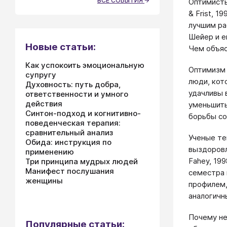
ВСЕ СОБЫТИЯ
Оптимисты
& Frist, 
лучшим ра
Шейер и е
Новые статьи:
Чем объяс
Как успокоить эмоциональную
Оптимизм 
супругу
люди, кот
Духовность: путь добра,
удачливы 
ответственности и умного
действия
уменьшить
Синтон-подход и когнитивно-
борьбы со
поведенческая терапия:
сравнительный анализ
Ученые те
Обида: инструкция по
выздоровл
применению
Fahey, 19
Три принципа мудрых людей
Манифест послушания
семестра 
женщины
профилем,
аналогичны
Почему не
Популярные статьи: