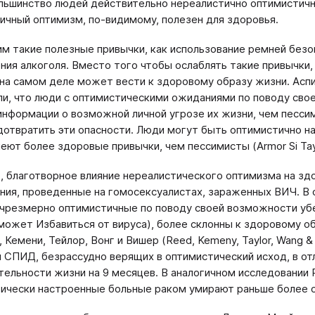
ольшинство людей действительно нереалистично оптимистичны
ичный оптимизм, по-видимому, полезен для здоровья.
м такие полезные привычки, как использование ремней безоп
ния алкоголя. Вместо того чтобы ослаблять такие привычки
на самом деле может вести к здоровому образу жизни. Аспину
и, что люди с оптимистическими ожиданиями по поводу сво
информации о возможной личной угрозе их жизни, чем пессим
дотвратить эти опасности. Люди могут быть оптимистично н
меют более здоровые привычки, чем пессимисты (Armor Si Tayl
 благотворное влияние нереалистического оптимизма на зд
ния, проведенные на гомосексуалистах, зараженных ВИЧ. В 
чрезмерно оптимистичные по поводу своей возможности убе
может Избавиться от вируса), более склонны к здоровому обр
, Кемени, Тейлор, Вонг и Вишер (Reed, Kemeny, Taylor, Wang &
 СПИД, безрассудно верящих в оптимистический исход, в от
ельности жизни на 9 месяцев. В аналогичном исследовании Рич
ически настроенные больные раком умирают раньше более 