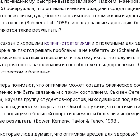
, по-видимому, быстрее выздоравливают. Лидхем, Маейровиц
1995) обнаружили, что оптимистические ожидания среди паци
сположением духа, более высоким качеством жизни и адапт
го коллеги (Scheier et al., 1989), исследовавшие адаптацию 
няются такие результаты?
связан с хорошими
копинг-стратегиями
и с полезными для з
орые пытаются решать проблемы, а не избегать их (Scheier & 
в межличностных отношениях, и поэтому им легче получить
 вероятность заболевания и способствует выздоровлению. 
 стрессом и болезнью.
перь понимают, что оптимизм может создать физическое с
ению или быть связанным с таким состоянием. Сьюзен Сегерс
98) изучала группу студентов-юристов, находившихся под вли
на юридическом факультете. Они обнаружили, что оптимист
 говорящим о большей сопротивляемости болезни и инфекции
е результаты (Bower, Kemeny, Taylor & Fahey, 1998).
которые люди думают, что оптимизм вреден для здоровья?