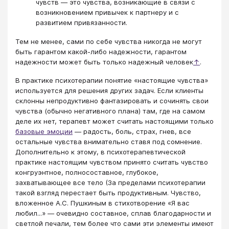
чувств — это чувства, возникающие в связи с
возникновением привычек к партнеру и с
развитием привязанности.
Тем не менее, сами по себе чувства никогда не могут
быть гарантом какой-либо надежности, гарантом
надежности может быть только надежный человек
↑
.
В практике психотерапии понятие «настоящие чувства»
используется для решения других задач. Если клиенты
склонны непродуктивно фантазировать и сочинять свои
чувства (обычно негативного плана) там, где на самом
деле их нет, терапевт может считать настоящими только
базовые эмоции
— радость, боль, страх, гнев, все
остальные чувства внимательно ставя под сомнение.
Дополнительно к этому, в психотерапевтической
практике настоящим чувством принято считать чувство
конгруэнтное, полносоставное, глубокое,
захватывающее все тело (За пределами психотерапии
такой взгляд перестает быть продуктивным. Чувство,
вложенное А.С. Пушкиным в стихотворение «Я вас
любил...» — очевидно составное, сплав благодарности и
светлой печали, тем более что сами эти элементы имеют