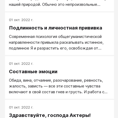
нашей природой. Обычно это непроизвольные
чувства как реакции, в действие которых человек
не может вмешаться, которые воспроизводятся
01 окт. 2022 г.
стабильно в силу природной стабильности.
Подлинность и личностная прививка
Современная психология общегуманистической
направленности привыкла раскапывать истинное,
подлинное Я и разрастить его, освобождая от
наслоения чуждых личности внешних ролей и масок.
Только когда человек воссоединяется с самим
01 окт. 2022 г.
собой, принимает в себе глубоко внутренние и
Составные эмоции
подлинные чувства, к нему приходит гармония,
аутентичность и другая психологическая радость.
Обида, вина, отчаяние, разочарование, ревность,
жалость, зависть — все эти составные чувства
включают в свой состав гнев и грусть. И работа с
ними должна идти через эти элементарные эмоции
(гнев, грусть).
01 окт. 2022 г.
Здравствуйте, господа Актеры!