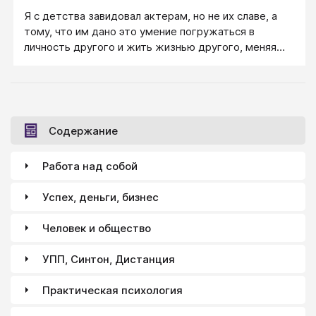
Я с детства завидовал актерам, но не их славе, а
тому, что им дано это умение погружаться в
личность другого и жить жизнью другого, меняя
вдруг и свои ценности, и чувства, и даже
внешность… Я всегда знал, я был убежден, что
именно это является путем быстрейшего
личностного роста и развития.
Содержание
Работа над собой
Успех, деньги, бизнес
Человек и общество
УПП, Синтон, Дистанция
Практическая психология