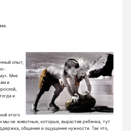
ма.
енный опыт,
по-
му». Мне
там и
зрослой,
тогда и
ной этого
и мы не животные, которые, вырастив ребенка, тут
оддержка, общение и ощущение нужности. Так что,