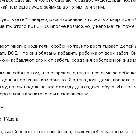
хай, или ещё лучше займись вот этим, или этим.
чувствуете? Наверно, разочарование, что жить в квартире 
мечты этого КОГО-ТО. Вполне возможно, у него мечты тоже 
пают многие родители, особенно те, кто воспитывает детей 
ать ВСЕ. Что они обязаны избавить ребенка от всех забот. О
 они избавляют его и от заботы создания собственной жизни,
ймала себя на том, что стараюсь сделать все сама за ребенк
т день я поступала как обычно. Я одела дочь дома, привела в
ду, потом надела на нее одежду для садика, обула. И в тот 
оровался с воспитателем и сказал сыну:
ка.
!!! Ушел!!
ю, какой безответственный папа, спихнул ребенка воспитател