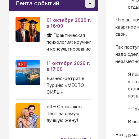
Лента событий
отды
Что вы по
01 октября 2026 г.
в 16:00
квартире 
свои.
🎓 Практическая
психология: коучинг
Так посту
и консультирование
надо сдел
незаметно
11 октября 2026 г.
в 17:00
Я по
Бизнес-ретрит в
в то
Турцию «МЕСТО
одеж
СИЛЫ»
позд
«Я – Солнышко».
- По
Тест на самую
лучшую жену!
И все
Вот, дума