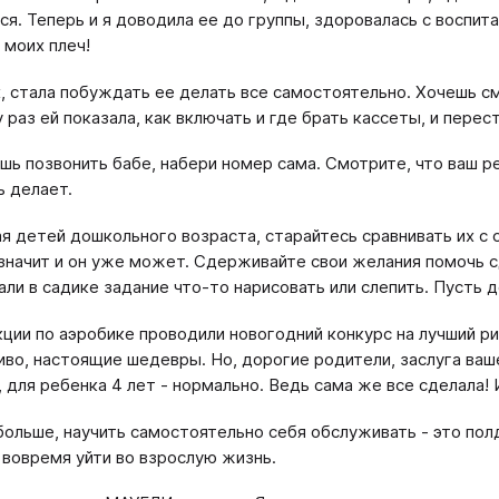
ся. Теперь и я доводила ее до группы, здоровалась с воспита
 моих плеч!
, стала побуждать ее делать все самостоятельно. Хочешь с
 раз ей показала, как включать и где брать кассеты, и перес
шь позвонить бабе, набери номер сама. Смотрите, что ваш р
ь делает.
я детей дошкольного возраста, старайтесь сравнивать их с с
 значит и он уже может. Сдерживайте свои желания помочь 
али в садике задание что-то нарисовать или слепить. Пусть д
кции по аэробике проводили новогодний конкурс на лучший ри
иво, настоящие шедевры. Но, дорогие родители, заслуга ваше
, для ребенка 4 лет - нормально. Ведь сама же все сделала! 
больше, научить самостоятельно себя обслуживать - это пол
 вовремя уйти во взрослую жизнь.