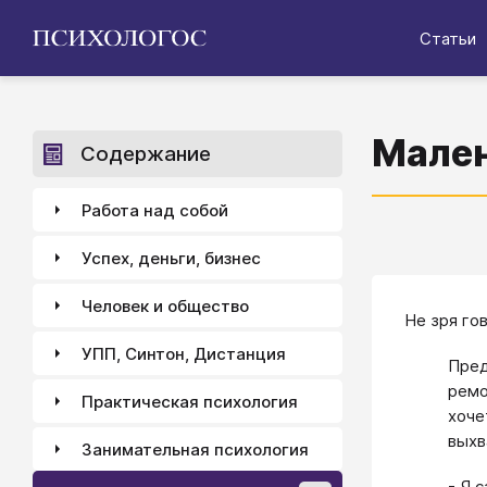
Статьи
Мален
Содержание
Работа над собой
Успех, деньги, бизнес
Человек и общество
Не зря го
УПП, Синтон, Дистанция
Пред
ремо
Практическая психология
хоче
выхв
Занимательная психология
- Я 