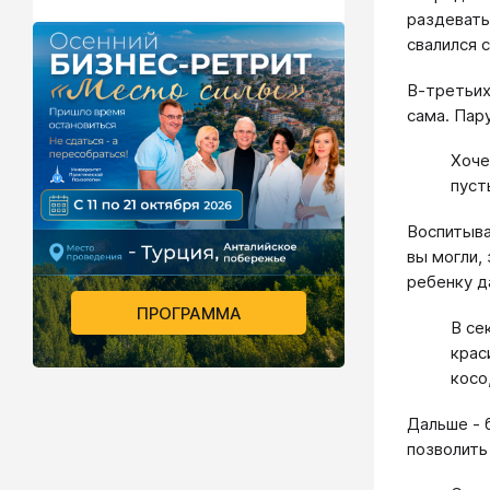
раздевать
свалился с
В-третьих
сама. Пару
Хоче
пуст
Воспитыва
вы могли,
ребенку д
ПРОГРАММА
В се
крас
косо
Дальше - 
позволить