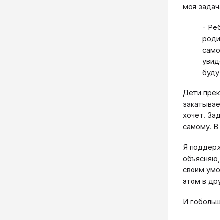
моя задач
- Ре
роди
само
увид
буду
Дети прек
закатывае
хочет. За
самому. В
Я поддерж
объясняю,
своим умо
этом в дру
И побольш