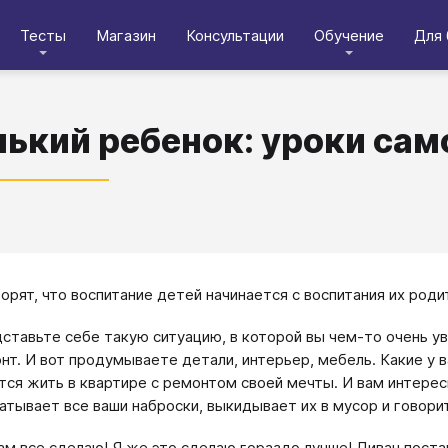
Тесты
Магазин
Консультации
Обучение
Для 
ький ребенок: уроки сам
ворят, что воспитание детей начинается с воспитания их роди
ставьте себе такую ситуацию, в которой вы чем-то очень ув
нт. И вот продумываете детали, интерьер, мебель. Какие у в
тся жить в квартире с ремонтом своей мечты. И вам интерес
атывает все ваши наброски, выкидывает их в мусор и говори
сам все сделаю! Я же это сделаю гораздо лучше! Диван постав