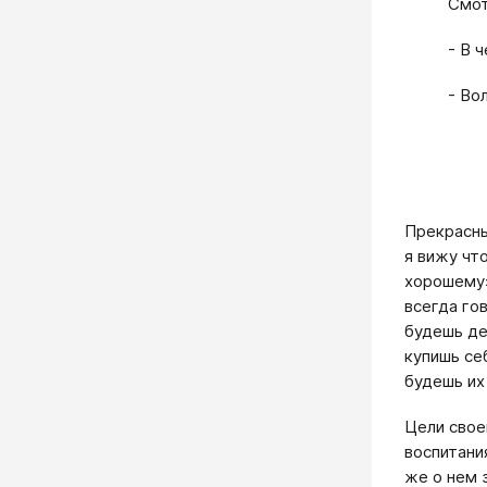
Смот
- В 
- Во
​Прекрасн
я вижу чт
хорошему»
всегда го
будешь де
купишь себ
будешь их
Цели свое
воспитани
же о нем 