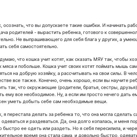
, осознать, что вы допускаете такие ошибки. И начинать раб
дача родителей - вырастить ребенка, готового к совершенн
ельно. Не выпрашивающего для себя блага у других, а уме
ать себя самостоятельно.
 думаю, что кошка учит котят, как сказать МЯУ так, чтобы хо
к мяса и побольше. Кошка учит своих котят поймать мышь сам
яться на добрую хозяйку, а рассчитывать на свои силы. В че
стве все также. Конечно, очень хорошо, если вы научите ре
ить так, что окружающие (родители, братья, сестры, друзья)
ть ему все необходимое. Ну, а если им просто нечего дать е
ен уметь добыть себе сам необходимые вещи.
, я перестала делать за ребенка то, что она могла сделать с
 одеваться и раздеваться. Да, она долго копалась, и меня по
 быстро ее одеть или раздеть. Но я себя пересилила, и чер
ительное время она стала сама, и довольно быстро, одеват