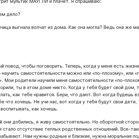
рит мультик МАУГЛИ и плачет. Я спрашиваю:
чем дело?
лчица выгнала волчат из дома. Как она могла? Ведь она же ма
ый повод, чтобы поговорить. Теперь, когда у меня есть жизн
о научить самостоятельности можно или «по-плохому», или «
. Мои родители научили меня самостоятельности «по-плохо
ворили, ты в этом доме никто. Когда у тебя будет свой дом, 
лать, как тебе нравится. Бери, что дают. Вот когда будешь в
е что хочешь. Не учи нас, вот когда у тебя будут свои дети, 
 воспитывать, как хочешь.
й они добились, я живу самостоятельно. Но оборотной сторо
я стало отсутствие теплых родственных отношений. Все-так
забывают. Нам нужны родные и близкие, нужна моральная п