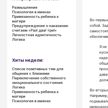
Размышление
Психология в именах
Привязанность ребенка к
Во-первых
матери
собой. За
Предупреждение о наказании:
считаем «Раз! два! три!»
самостоят
Личностная идентичность
обеспечив
Логика
Я не
кусо
наде
Хиты недели:
обще
Список позитивных тем для
прос
общения с близкими
дава
Переключение собственного
долж
эмоционального состояния
Логика
Во-вторых
Привязанность ребенка к
Например,
матери
Психология в именах
подмывало
непродолж