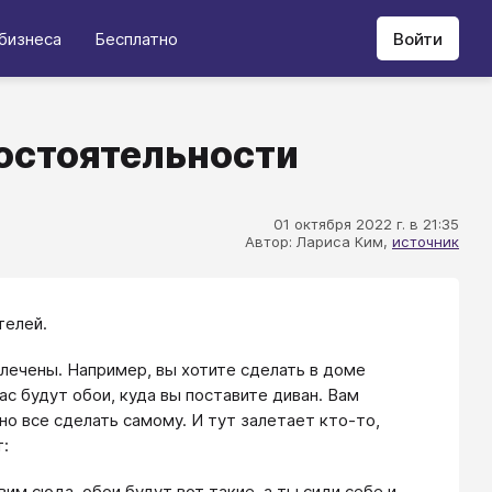
бизнеса
Бесплатно
Войти
остоятельности
01 октября 2022 г. в 21:35
Автор: Лариса Ким,
источник
телей.
лечены. Например, вы хотите сделать в доме
ас будут обои, куда вы поставите диван. Вам
но все сделать самому. И тут залетает кто-то,
т:
им сюда, обои будут вот такие, а ты сиди себе и