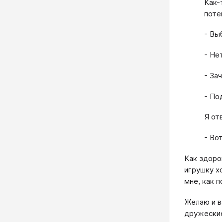
Как-
поте
- Вы
- Не
- За
- По
Я от
- Во
Как здоро
игрушку х
мне, как 
Желаю и в
дружеские