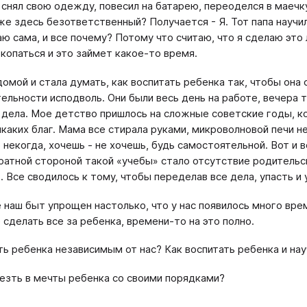
снял свою одежду, повесил на батарею, переоделся в маечку 
 же здесь безответственный? Получается - Я. Тот папа научи
ю сама, и все почему? Потому что считаю, что я сделаю это
 копаться и это займет какое-то время.
домой и стала думать, как воспитать ребенка так, чтобы она
ельности исподволь. Они были весь день на работе, вечера т
дела. Мое детство пришлось на сложные советские годы, ког
икаких благ. Мама все стирала руками, микроволновой печи н
 некогда, хочешь - не хочешь, будь самостоятельной. Вот и 
ратной стороной такой «учебы» стало отсутствие родительск
. Все сводилось к тому, чтобы переделав все дела, упасть и 
 наш быт упрощен настолько, что у нас появилось много врем
 сделать все за ребенка, времени-то на это полно.
ть ребенка независимым от нас? Как воспитать ребенка и на
лезть в мечты ребенка со своими порядками?