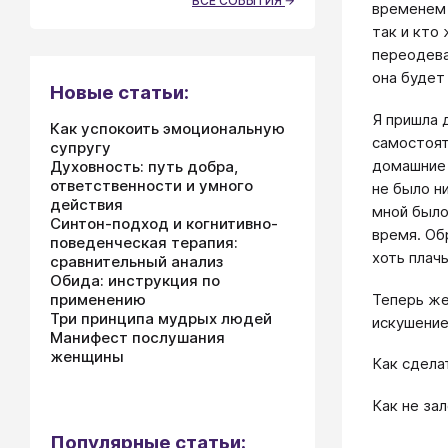
ВСЕ СОБЫТИЯ
временем 
так и кто
переодева
она будет
Новые статьи:
Я пришла 
Как успокоить эмоциональную
самостоят
супругу
домашние 
Духовность: путь добра,
ответственности и умного
не было н
действия
мной было
Синтон-подход и когнитивно-
время. Об
поведенческая терапия:
хоть плачь
сравнительный анализ
Обида: инструкция по
Теперь же
применению
Три принципа мудрых людей
искушение
Манифест послушания
женщины
Как сдела
Как не за
Популярные статьи: