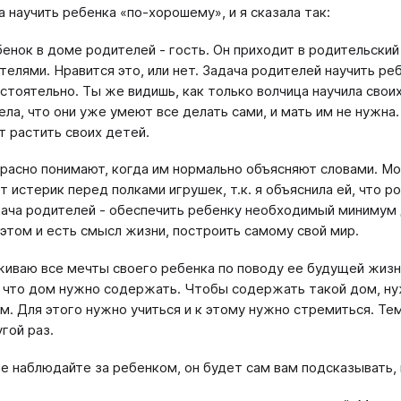
а научить ребенка «по-хорошему», и я сказала так:
бенок в доме родителей - гость. Он приходит в родительски
телями. Нравится это, или нет. Задача родителей научить ре
стоятельно. Ты же видишь, как только волчица научила своих
ела, что они уже умеют все делать сами, и мать им не нужна
т растить своих детей.
расно понимают, когда им нормально объясняют словами. Моя
т истерик перед полками игрушек, т.к. я объяснила ей, что р
дача родителей - обеспечить ребенку необходимый минимум 
 этом и есть смысл жизни, построить самому свой мир.
иваю все мечты своего ребенка по поводу ее будущей жизни.
 что дом нужно содержать. Чтобы содержать такой дом, ну
м. Для этого нужно учиться и к этому нужно стремиться. Те
гой раз.
е наблюдайте за ребенком, он будет сам вам подсказывать,