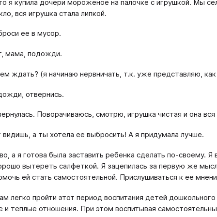
то я купила дочери мороженое на палочке с игрушкой. Мы се
кло, вся игрушка стала липкой.
броси ее в мусор.
т, мама, подожди.
чем ждать? (я начинаю нервничать, т.к. уже представляю, как
дожди, отвернись.
вернулась. Поворачиваюсь, смотрю, игрушка чистая и она вся
т видишь, а ты хотела ее выбросить! А я придумала лучше.
во, а я готова была заставить ребенка сделать по-своему. Я
орошо вытереть салфеткой. Я зацепилась за первую же мысль
помочь ей стать самостоятельной. Прислушиваться к ее мнени
ам легко пройти этот период воспитания детей дошкольного
 и теплые отношения. При этом воспитывая самостоятельных