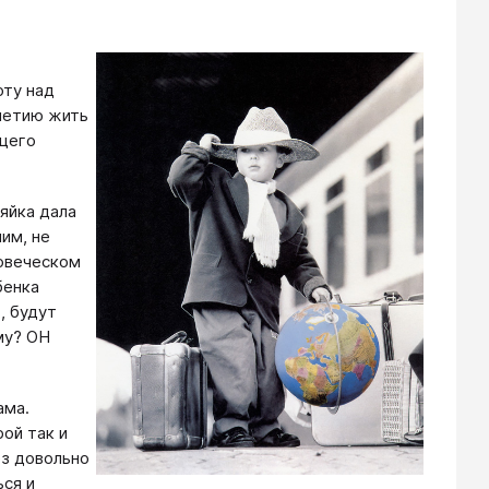
оту над
олетию жить
ющего
зяйка дала
им, не
ловеческом
бенка
, будут
му? ОН
ама.
рой так и
ез довольно
ься и