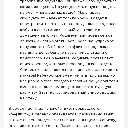
требованию родителей, он должен сам одеваться,
когда идет гулять. На улице зима, и нужно надеть
на себя много разных вещей. Мальчик же
«буксует»: то наденет только носки и сядет в
прострации, не зная, что делать дальше; то, надев
шубу и шапку, готовится выйти на улицу в
домашних тапочках. Родители приписывают все
лености и невнимательности ребенка, упрекают,
понукают его. В общем, конфликты продолжаются
изо дня в день. Однако после консультации с
психологом все меняется. Родители составляют
список вещей, которые ребенок должен надеть.
Список оказался довольно длинным: целых девять
пунктов! Ребенок уже умеет читать по слогам, но
все равно около каждого названия вещи родители
вместе с мальчиком рисуют соответствующую
картинку. Этот иллюстрированный список вешают
на стену.
В семье наступает спокойствие, прекращаются
конфликты, а ребенок оказывается чрезвычайно занят.
Что же он теперь делает? Он водит пальцем по списку,
отыскивает нужную вещь, бежит надевать ее, снова