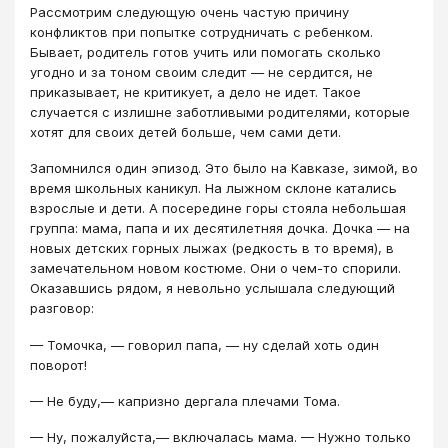
Рассмотрим следующую очень частую причину
конфликтов при попытке сотрудничать с ребенком.
Бывает, родитель готов учить или помогать сколько
угодно и за тоном своим следит — не сердится, не
приказывает, не критикует, а дело не идет. Такое
случается с излишне заботливыми родителями, которые
хотят для своих детей больше, чем сами дети.
Запомнился один эпизод. Это было на Кавказе, зимой, во
время школьных каникул. На лыжном склоне катались
взрослые и дети. А посередине горы стояла небольшая
группа: мама, папа и их десятилетняя дочка. Дочка — на
новых детских горных лыжах (редкость в то время), в
замечательном новом костюме. Они о чем-то спорили.
Оказавшись рядом, я невольно услышала следующий
разговор:
— Томочка, — говорил папа, — ну сделай хоть один
поворот!
— Не буду,— капризно дергала плечами Тома.
— Ну, пожалуйста,— включалась мама. — Нужно только