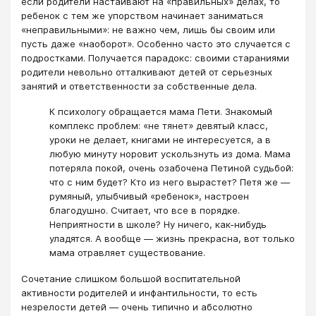
если родители настаивают на «правильных» делах, то
ребенок с тем же упорством начинает заниматься
«неправильными»: не важно чем, лишь бы своим или
пусть даже «наоборот». Особенно часто это случается с
подростками. Получается парадокс: своими стараниями
родители невольно отталкивают детей от серьезных
занятий и ответственности за собственные дела.
К психологу обращается мама Пети. Знакомый
комплекс проблем: «не тянет» девятый класс,
уроки не делает, книгами не интересуется, а в
любую минуту норовит ускользнуть из дома. Мама
потеряла покой, очень озабочена Петиной судьбой:
что с ним будет? Кто из него вырастет? Петя же —
румяный, улыбчивый «ребенок», настроен
благодушно. Считает, что все в порядке.
Неприятности в школе? Ну ничего, как-нибудь
уладятся. А вообще — жизнь прекрасна, вот только
мама отравляет существование.
Сочетание слишком большой воспитательной
активности родителей и инфантильности, то есть
незрелости детей — очень типично и абсолютно