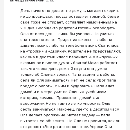
Дочь ничего не делает по дому; в магазин сходить
не допросишься, посуду оставляет грязной, белье
свое тоже не стирает, оставляет намоченным на
2-З дня. Вообще-то родители готовы освободить
Олю от всех дел — лишь бы училась! Но учиться
она тоже не хочет. Придет из школы — либо на
диване лежит, либо на телефоне висит. Скатилась
на «тройки» и «двойки». Родители не представляют,
как она в десятый класс перейдет. А о выпускных
экзаменах и вовсе думать боятся! Мама работает
так, что через день дома. Эти дни она думает
только об Олиных уроках. Папа звонит с работы:
села ли Оля заниматься? Нет, не села: «Вот папа
придет с работы, с ним и буду учить». Папа едет
домой и в метро учит по Олиным учебникам
историю, химию… Приезжает домой «во
всеоружии». Но не так-то легко упросить Олю
сесть заниматься. Наконец, где-то в десятом часу
Оля делает одолжение. Читает задачу — папа
пытается ее объяснить. Но Оле не нравится, как он
это делает «Все равно непонятно». Упреки Оли