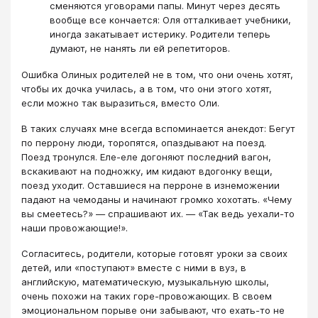
сменяются уговорами папы. Минут через десять
вообще все кончается: Оля отталкивает учебники,
иногда закатывает истерику. Родители теперь
думают, не нанять ли ей репетиторов.
Ошибка Олиных родителей не в том, что они очень хотят,
чтобы их дочка училась, а в том, что они этого хотят,
если можно так выразиться, вместо Оли.
В таких случаях мне всегда вспоминается анекдот: Бегут
по перрону люди, торопятся, опаздывают на поезд.
Поезд тронулся. Еле-еле догоняют последний вагон,
вскакивают на подножку, им кидают вдогонку вещи,
поезд уходит. Оставшиеся на перроне в изнеможении
падают на чемоданы и начинают громко хохотать. «Чему
вы смеетесь?» — спрашивают их. — «Так ведь уехали-то
наши провожающие!».
Согласитесь, родители, которые готовят уроки за своих
детей, или «поступают» вместе с ними в вуз, в
английскую, математическую, музыкальную школы,
очень похожи на таких горе-провожающих. В своем
эмоциональном порыве они забывают, что ехать-то не