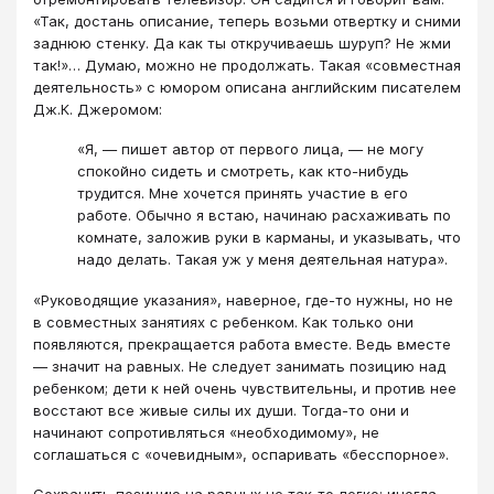
«Так, достань описание, теперь возьми отвертку и сними
заднюю стенку. Да как ты откручиваешь шуруп? Не жми
так!»… Думаю, можно не продолжать. Такая «совместная
деятельность» с юмором описана английским писателем
Дж.К. Джеромом:
«Я, — пишет автор от первого лица, — не могу
спокойно сидеть и смотреть, как кто-нибудь
трудится. Мне хочется принять участие в его
работе. Обычно я встаю, начинаю расхаживать по
комнате, заложив руки в карманы, и указывать, что
надо делать. Такая уж у меня деятельная натура».
«Руководящие указания», наверное, где-то нужны, но не
в совместных занятиях с ребенком. Как только они
появляются, прекращается работа вместе. Ведь вместе
— значит на равных. Не следует занимать позицию над
ребенком; дети к ней очень чувствительны, и против нее
восстают все живые силы их души. Тогда-то они и
начинают сопротивляться «необходимому», не
соглашаться с «очевидным», оспаривать «бесспорное».