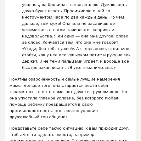
училась, да бросила, теперь жалею. Думаю, хоть
дочка будет играть. Просиживаю с ней за
инструментом часа по два каждый день. Но чем
дальше, тем хуже! Сначала не засадишь ее
заниматься, а потом начинаются капризы и
недовольства. Я ей одно — она мне другое, слово
за слово. Кончается тем, что она мне говорит:
«Уходи, без тебя лучше!». А я ведь знаю, стоит мне
отойти, как у нее все кувырком летит: и руку не так
держит, и не теми пальцами играет, и вообще все
быстро заканчивает: «Я уже позанималась».
Понятны озабоченность и самые лучшие намерения
мамы. Больше того, она старается вести себя
«грамотно», то есть помогает дочке в трудном деле. Но
она упустила главное условие, без которого любая
помощь ребенку превращается в свою
противоположность: это главное условие —
дружелюбный тон общения.
Представьте себе такую ситуацию: к вам приходит друг,
чтобы что-то сделать вместе, например,
отремонтировать телевизор. Он садится и говорит вам: