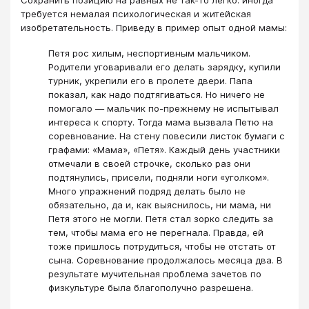
Сохранить позицию на равных не так-то легко: иногда
требуется немалая психологическая и житейская
изобретательность. Приведу в пример опыт одной мамы:
Петя рос хилым, неспортивным мальчиком.
Родители уговаривали его делать зарядку, купили
турник, укрепили его в пролете двери. Папа
показал, как надо подтягиваться. Но ничего не
помогало — мальчик по-прежнему не испытывал
интереса к спорту. Тогда мама вызвала Петю на
соревнование. На стену повесили листок бумаги с
графами: «Мама», «Петя». Каждый день участники
отмечали в своей строчке, сколько раз они
подтянулись, присели, подняли ноги «уголком».
Много упражнений подряд делать было не
обязательно, да и, как выяснилось, ни мама, ни
Петя этого не могли. Петя стал зорко следить за
тем, чтобы мама его не перегнала. Правда, ей
тоже пришлось потрудиться, чтобы не отстать от
сына. Соревнование продолжалось месяца два. В
результате мучительная проблема зачетов по
физкультуре была благополучно разрешена.