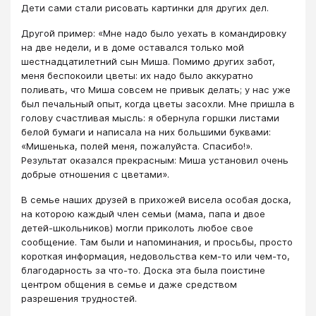
Дети сами стали рисовать картинки для других дел.
Другой пример: «Мне надо было уехать в командировку
на две недели, и в доме оставался только мой
шестнадцатилетний сын Миша. Помимо других забот,
меня беспокоили цветы: их надо было аккуратно
поливать, что Миша совсем не привык делать; у нас уже
был печальный опыт, когда цветы засохли. Мне пришла в
голову счастливая мысль: я обернула горшки листами
белой бумаги и написала на них большими буквами:
«Мишенька, полей меня, пожалуйста. Спасибо!».
Результат оказался прекрасным: Миша установил очень
добрые отношения с цветами».
В семье наших друзей в прихожей висела особая доска,
на которою каждый член семьи (мама, папа и двое
детей-школьников) могли приколоть любое свое
сообщение. Там были и напоминания, и просьбы, просто
короткая информация, недовольства кем-то или чем-то,
благодарность за что-то. Доска эта была поистине
центром общения в семье и даже средством
разрешения трудностей.