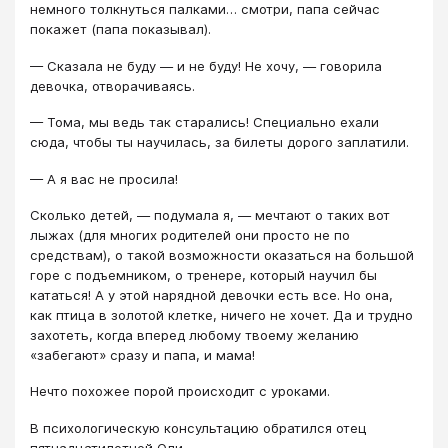
немного толкнуться палками… смотри, папа сейчас
покажет (папа показывал).
— Сказала не буду — и не буду! Не хочу, — говорила
девочка, отворачиваясь.
— Тома, мы ведь так старались! Специально ехали
сюда, чтобы ты научилась, за билеты дорого заплатили.
— А я вас не просила!
Сколько детей, — подумала я, — мечтают о таких вот
лыжах (для многих родителей они просто не по
средствам), о такой возможности оказаться на большой
горе с подъемником, о тренере, который научил бы
кататься! А у этой нарядной девочки есть все. Но она,
как птица в золотой клетке, ничего не хочет. Да и трудно
захотеть, когда вперед любому твоему желанию
«забегают» сразу и папа, и мама!
Нечто похожее порой происходит с уроками.
В психологическую консультацию обратился отец
пятнадцатилетней Оли.