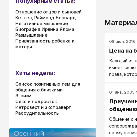
Популярные статьи:
Отношение отцов и сыновей
Кеттел, Рэймонд Бернард
Материал
Негативное мышление
Биография Ирвина Ялома
Размышление
Привязанность ребенка к
08 июн. 2016 
матери
Цена на 
Каждый из н
имеет свою 
Хиты недели:
права, кото
рыночной ц
Список позитивных тем для
общения с близкими
01 янв. 2005 г
Эгоизм
Приучени
Секс и подросток
Интроверт и экстраверт
общени
Рассудительность
Общение с 
сопровожда
возмущениям