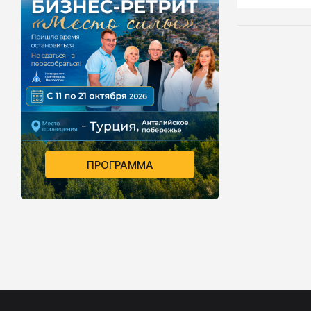
эмоциональн
ведет себя 
общение ме
бы потому, ч
три возмож
между вами
формат, обс
приучать к 
общения.
ПРОГРАММА