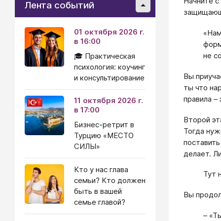
Начните с
Лента событий
защищающи
01 октября 2026 г.
«Нам
в 16:00
форм
не с
🎓 Практическая
психология: коучинг
Вы приуча
и консультирование
ты что на
правила –
11 октября 2026 г.
в 17:00
Второй эт
Бизнес-ретрит в
Тогда нуж
Турцию «МЕСТО
поставить
СИЛЫ»
делает. Л
Кто у нас глава
Тут 
семьи? Кто должен
быть в вашей
Вы продо
семье главой?
– «Т