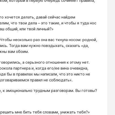
ом, который в первую очередь сочиняет правила,
то хочется делать, давай сейчас найдем
им, что твои дела – это такие, и чтобы я туда нос
аш общий, или твой личный?»
Чтобы несколько раз она вас ткнула носом: родной,
ись. Тогда вам нужно повздыхать, сказать «да,
ужны вам обоим.
оворились, а серьзного отношения к этому нет.
кола партнера и, когда его/ее вина очевидна,
де бы в правилах мы написали, что это никто не
договариваемся правил не соблюдать».
, к эмоционально трудным разговорам. Вы готовы?
зрешить мне бить тебя словами, унижать тебя?»