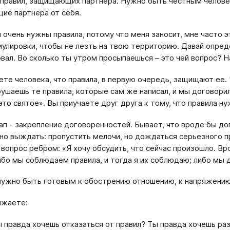
 правил, защищающих партнера. Нужно быть честным человек
е партнера от себя.
 очень нужны правила, потому что меня заносит, мне часто э
улировки, чтобы не лезть на твою территорию. Давай определ
овал. Во сколько ты утром просыпаешься – это чей вопрос? Н
ете человека, что правила, в первую очередь, защищают ее. 
рушаешь те правила, которые сам же написал, и мы договорил
 это святое». Вы приучаете друг друга к тому, что правила н
ап - закрепление договоренностей. Бывает, что вроде бы дог
но выждать: пропустить мелочи, но дождаться серьезного про
 вопрос ребром: «Я хочу обсудить, что сейчас произошло. Вро
ибо мы соблюдаем правила, и тогда я их соблюдаю; либо мы 
нужно быть готовым к обострению отношению, к напряжению
лжаете:
ы правда хочешь отказаться от правил? Ты правда хочешь ра