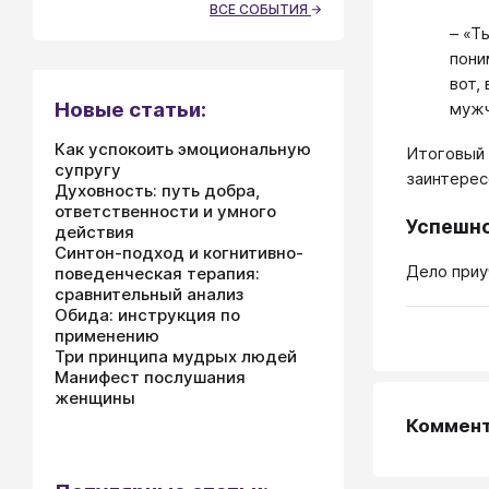
ВСЕ СОБЫТИЯ
– «Т
пони
вот,
Новые статьи:
мужч
Как успокоить эмоциональную
Итоговый 
супругу
заинтересова
Духовность: путь добра,
ответственности и умного
Успешно
действия
Синтон-подход и когнитивно-
Дело приу
поведенческая терапия:
сравнительный анализ
Обида: инструкция по
применению
Три принципа мудрых людей
Манифест послушания
женщины
Коммен