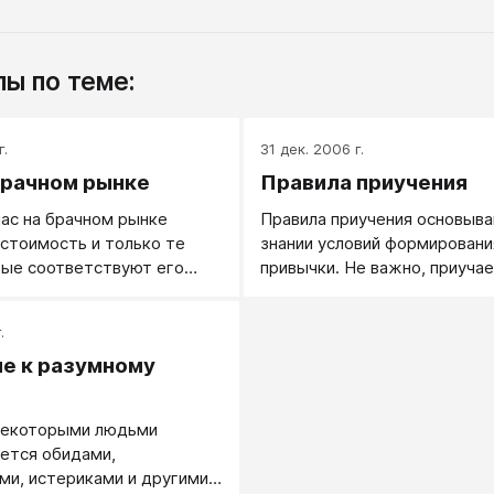
ы по теме:
г.
31 дек. 2006 г.
брачном рынке
Правила приучения
ас на брачном рынке
Правила приучения основыва
стоимость и только те
знании условий формировани
рые соответствуют его
привычки. Не важно, приуча
ене.
или кого-то другого, не важ
приучаете к дисциплине или 
.
основные правила успешного
е к разумному
следующие...
ю
некоторыми людьми
ется обидами,
и, истериками и другими