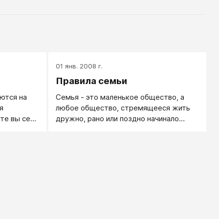
01 янв. 2008 г.
Правила семьи
ются на
Семья - это маленькое общество, а
я
любое общество, стремящееся жить
ете вы себя
дружно, рано или поздно начинало
но, вы
жить по правилам.
улыбаться,
 приучения