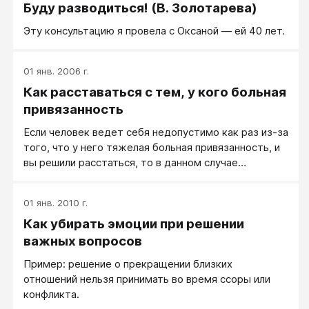
Буду разводиться! (В. Золотарева)
Эту консультацию я провела с Оксаной — ей 40 лет.
01 янв. 2006 г.
Как расставаться с тем, у кого больная
привязанность
Если человек ведет себя недопустимо как раз из-за
того, что у него тяжелая больная привязанность, и
вы решили расстаться, то в данном случае
правильно расставаться без душевных разговоров,
объяснений и попыток договориться на будущее.
01 янв. 2010 г.
Категорически. Человек в таком состоянии в таком
Как убирать эмоции при решении
же статусе, что и человек в сильном алкогольном
опьянении.
важных вопросов
Пример: решение о прекращении близких
отношений нельзя принимать во время ссоры или
конфликта.