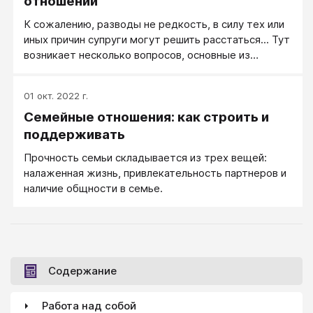
отношений
обязательно. Задумайтесь над следующими
К сожалению, разводы не редкость, в силу тех или
причинами ваших проблем, из которых вы можете
иных причин супруги могут решить расстаться... Тут
найти перспективы восстановления ваших
возникает несколько вопросов, основные из
отношений.
которых: Разводиться или нет? Как расходиться с
наименьшими потерями для обеих сторон? Как
01 окт. 2022 г.
пережить разрыв и настроить себя на новые
Семейные отношения: как строить и
отношения? Ответим на эти вопросы подробнее.
поддерживать
Прочность семьи складывается из трех вещей:
налаженная жизнь, привлекательность партнеров и
наличие общности в семье.
Содержание
Работа над собой