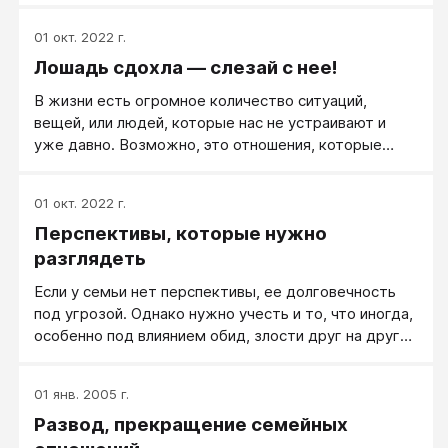
01 окт. 2022 г.
Лошадь сдохла — слезай с нее!
В жизни есть огромное количество ситуаций,
вещей, или людей, которые нас не устраивают и
уже давно. Возможно, это отношения, которые
давно в тягость. Это работа, которая давно
надоела. Это люди, которые постоянно подводят,
01 окт. 2022 г.
бездумно и безнадежно... Но по каким-то
Перспективы, которые нужно
неизвестным причинам мы нередко цепляемся за
борт тонущего корабля в надежде, что он может
разглядеть
быть, поплывет когда-нибудь, тратя на это
Если у семьи нет перспективы, ее долговечность
оставшиеся нервы, время, деньги.
под угрозой. Однако нужно учесть и то, что иногда,
особенно под влиянием обид, злости друг на друга
и упадка сил мы не видим перспективы отношений
даже тогда, когда они объективно есть, когда все
01 янв. 2005 г.
еще можно поправить. Какое вы примете решение -
Развод, прекращение семейных
вопрос отдельный, но уметь разглядеть
перспективы ваших отношений - важно. Просто