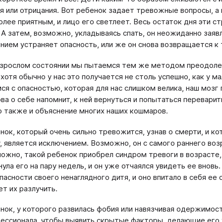
я или отрицания. Вот ребенок задает тревожные вопросы, а 
олее приятным, и лицо его светлеет. Весь остаток дня эти с
А затем, возможно, укладываясь спать, он неожиданно заявляе
нием устраняет опасность, или же он снова возвращается 
зрослом состоянии мы пытаемся тем же методом преодоле
 хотя обычно у нас это получается не столь успешно, как у м
ся с опасностью, которая для нас слишком велика, наш мозг 
ова о себе напомнит, к ней вернуться и попытаться перевари
то также и объяснение многих наших кошмаров.
нок, который очень сильно тревожится, узнав о смерти, и к
, является исключением. Возможно, он с самого раннего воз
ожно, такой ребенок приобрел синдром тревоги в возрасте, 
нула его на пару недель, и он уже отчаялся увидеть ее внов
пасности своего ненаглядного дитя, и оно впитало в себя ее 
т их разлучить.
нок, у которого развилась фобия или навязчивая одержимос
ессионала, чтобы выявить скрытые факторы, делающие его 