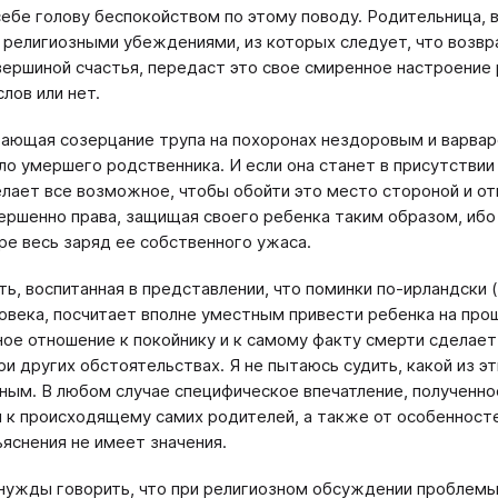
себе голову беспокойством по этому поводу. Родительница, 
религиозными убеждениями, из которых следует, что возвра
вершиной счастья, передаст это свое смиренное настроение р
лов или нет.
тающая созерцание трупа на похоронах нездоровым и варвар
ло умершего родственника. И если она станет в присутстви
елает все возможное, чтобы обойти это место стороной и отв
ершенно права, защищая своего ребенка таким образом, ибо 
ре весь заряд ее собственного ужаса.
ть, воспитанная в представлении, что поминки по-ирландски
овека, посчитает вполне уместным привести ребенка на про
ое отношение к покойнику и к самому факту смерти сделает
ри других обстоятельствах. Я не пытаюсь судить, какой из 
ным. В любом случае специфическое впечатление, полученно
 к происходящему самих родителей, а также от особенностей
яснения не имеет значения.
нужды говорить, что при религиозном обсуждении проблемы