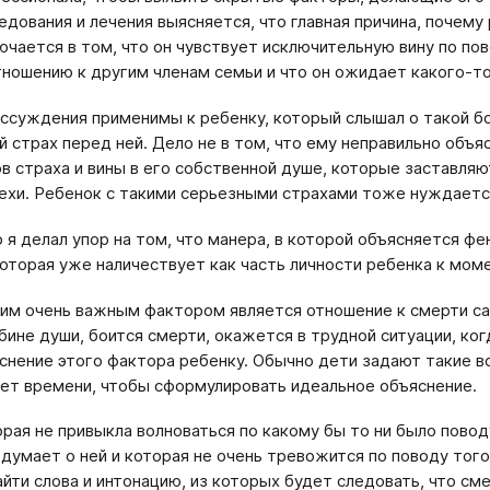
едования и лечения выясняется, что главная причина, почему
ючается в том, что он чувствует исключительную вину по по
тношению к другим членам семьи и что он ожидает какого-то
ассуждения применимы к ребенку, который слышал о такой бо
й страх перед ней. Дело не в том, что ему неправильно объя
в страха и вины в его собственной душе, которые заставляют
рехи. Ребенок с такими серьезными страхами тоже нуждаетс
р я делал упор на том, что манера, в которой объясняется 
которая уже наличествует как часть личности ребенка к моме
им очень важным фактором является отношение к смерти сам
убине души, боится смерти, окажется в трудной ситуации, к
снение этого фактора ребенку. Обычно дети задают такие в
ет времени, чтобы сформулировать идеальное объяснение.
орая не привыкла волноваться по какому бы то ни было повод
 думает о ней и которая не очень тревожится по поводу того
йти слова и интонацию, из которых будет следовать, что смер