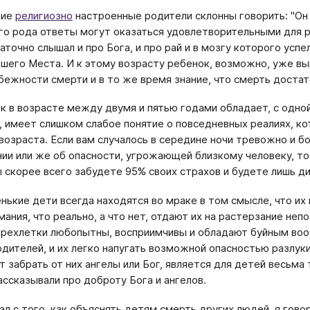
гие
религиозно
настроенные родители склонны говорить: "Он у
го рода ответы могут оказаться удовлетворительными для 
аточно слышал и про Бога, и про рай и в мозгу которого ус
шего Места. И к этому возрасту ребенок, возможно, уже в
бежности смерти и в то же время знание, что смерть достат
к в возрасте между двумя и пятью годами обладает, с одной
й, имеет слишком слабое понятие о повседневных реалиях, 
возраста. Если вам случалось в середине ночи тревожно и 
ии или же об опасности, угрожающей близкому человеку, то в
ы скорее всего забудете 95% своих страхов и будете лишь див
нькие дети всегда находятся во мраке в том смысле, что их
мания, что реально, а что нет, отдают их на растерзание не
рехлетки любопытны, восприимчивы и обладают буйным во
одителей, и их легко напугать возможной опасностью разлуки
т забрать от них ангелы или Бог, является для детей весьма
ассказывали про доброту Бога и ангелов.
чал с того, как объяснять детям смерть других людей, я гово