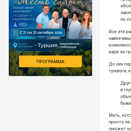
обсл
закл
по о
Все эти р
навязчивы
комплексо
каре за г
ПРОГРАММА
До сих по
тревоги, 
Друг
в гл
объя
быва
Мать, кот
просто не
сможет на