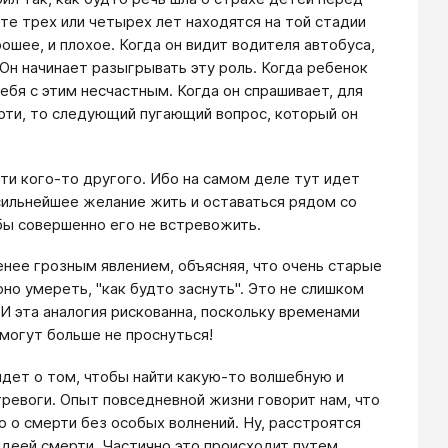
те трех или четырех лет находятся на той стадии
ошее, и плохое. Когда он видит водителя автобуса,
 Он начинает разыгрывать эту роль. Когда ребенок
ебя с этим несчастным. Когда он спрашивает, для
рти, то следующий пугающий вопрос, который он
ти кого-то другого. Ибо на самом деле тут идет
сильнейшее желание жить и оставаться рядом со
бы совершенно его не встревожить.
енее грозным явлением, объясняя, что очень старые
рно умереть, "как будто заснуть". Это не слишком
И эта аналогия рискованна, поскольку временами
 могут больше не проснуться!
идет о том, чтобы найти какую-то волшебную и
тревоги. Опыт повседневной жизни говорит нам, что
 о смерти без особых волнений. Ну, расстроятся
идеей смерти. Частично это происходит путем