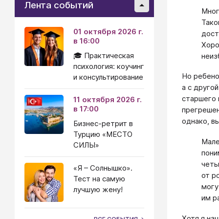
Лента событий
Мно
Тако
01 октября 2026 г.
дост
в 16:00
Хоро
🎓 Практическая
неиз
психология: коучинг
Но ребено
и консультирование
а с друго
старшего 
11 октября 2026 г.
в 17:00
прегрешен
однако, в
Бизнес-ретрит в
Турцию «МЕСТО
Мале
СИЛЫ»
пони
четы
«Я – Солнышко».
от р
Тест на самую
могу
лучшую жену!
им р
Хотя я на