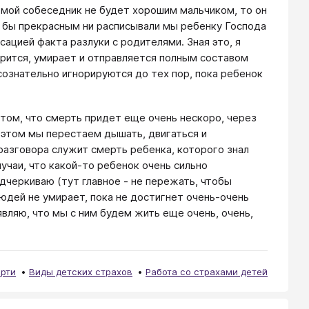
 мой собеседник не будет хорошим мальчиком, то он
им бы прекрасным ни расписывали мы ребенку Господа
сацией факта разлуки с родителями. Зная это, я
арится, умирает и отправляется полным составом
 сознательно игнорируются до тех пор, пока ребенок
 том, что смерть придет еще очень нескоро, через
и этом мы перестаем дышать, двигаться и
 разговора служит смерть ребенка, которого знал
учаи, что какой-то ребенок очень сильно
дчеркиваю (тут главное - не пережать, чтобы
дей не умирает, пока не достигнет очень-очень
являю, что мы с ним будем жить еще очень, очень,
рти
Виды детских страхов
Работа со страхами детей