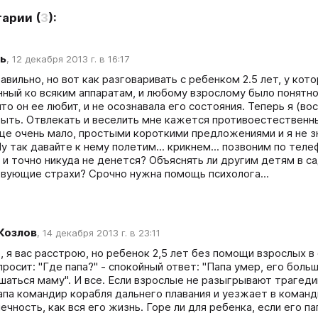
тарии
(
3
):
ь
,
12 декабря 2013 г. в 16:17
авильно, но вот как разговаривать с ребенком 2.5 лет, у кото
ный ко всяким аппаратам, и любому взрослому было понятно, 
то он ее любит, и не осознавала его состояния. Теперь я (вос
быть. Отвлекать и веселить мне кажется противоестественны
ще очень мало, простыми короткими предложениями и я не знаю
у так давайте к нему полетим... крикнем... позвоним по телефо
 и точно никуда не денется? Объяснять ли другим детям в сад
вующие страхи? Срочно нужна помощь психолога...
 Козлов
,
14 декабря 2013 г. в 23:11
 я вас расстрою, но ребенок 2,5 лет без помощи взрослых в 
просит: "Где папа?" - спокойный ответ: "Папа умер, его боль
шаться маму". И все. Если взрослые не разыгрывают трагедию,
апа командир корабля дальнего плавания и уезжает в команди
чность, как вся его жизнь. Горе ли для ребенка, если его па