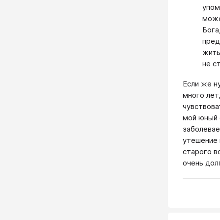
упом
може
Бога
пред
жить
не с
Если же н
много лет
чувствова
мой юный 
заболевае
утешение 
старого в
очень дол