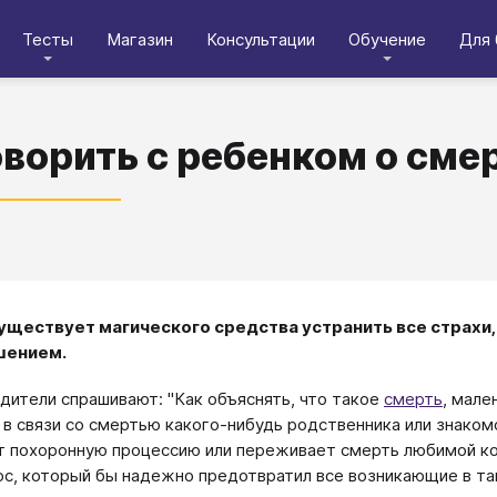
Тесты
Магазин
Консультации
Обучение
Для 
оворить с ребенком о сме
уществует магического средства устранить все страхи
шением.
дители спрашивают: "Как объяснять, что такое
смерть
, мале
 в связи со смертью какого-нибудь родственника или знаком
 похоронную процессию или переживает смерть любимой кошк
ос, который бы надежно предотвратил все возникающие в так