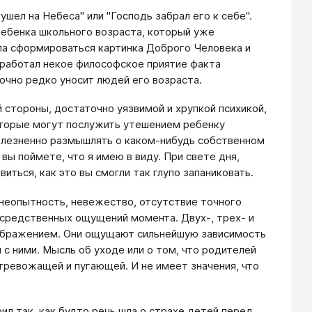
шел на Небеса" или "Господь забрал его к себе".
ребенка школьного возраста, который уже
пела сформироваться картинка Доброго Человека и
ыработал некое философское приятие факта
очно редко уносит людей его возраста.
 стороны, достаточно уязвимой и хрупкой психикой,
которые могут послужить утешением ребенку
болезненно размышлять о каком-нибудь собственном
ы поймете, что я имею в виду. При свете дня,
иться, как это вы смогли так глупо запаниковать.
 неопытность, невежество, отсутствие точного
посредственных ощущений момента. Двух-, трех- и
ображением. Они ощущают сильнейшую зависимость
 с ними. Мысль об уходе или о том, что родителей
 тревожащей и пугающей. И не имеет значения, что
рил так, как будто речь шла о страхе детей перед