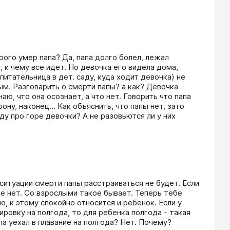
рого умер папа? Да, папа долго болел, лежал 
к чему все идет. Но девочка его видела дома, 
питательница в дет. саду, куда ходит девочка) не 
м. Разговарить о смерти папы? а как? Девочка 
, что она осознает, а что нет. Говорить что папа 
ну, наконец... Как объяснить, что папы нет, зато 
у про горе девочки? А не разовьются ли у них 
ситуации смерти папы расстраиваться не будет. Если 
ше нет. Со взрослыми такое бывает. Теперь тебе 
 к этому спокойно относится и ребенок. Если у 
ровку на полгода, то для ребенка полгода - такая 
па уехал в плавание на полгода? Нет. Почему? 