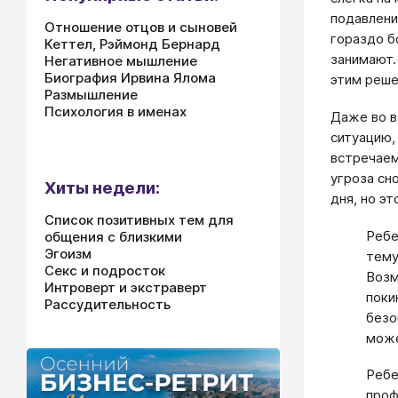
подавлени
Отношение отцов и сыновей
гораздо б
Кеттел, Рэймонд Бернард
занимают. 
Негативное мышление
Биография Ирвина Ялома
этим реше
Размышление
Психология в именах
Даже во в
ситуацию,
встречаем
угроза сн
Хиты недели:
дня, но э
Список позитивных тем для
Ребе
общения с близкими
Эгоизм
тему
Секс и подросток
Возм
Интроверт и экстраверт
поки
Рассудительность
безо
може
Ребе
проф