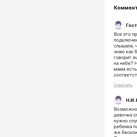
Коммен
Гост
Все это пр
подключен
слышала, ч
знаю как 
говорит е
на небе? Н
мама есть
соответст
Ответить
Н.И.
Возможно,
девочка с
нужно слу
ребенка п
же бесконе