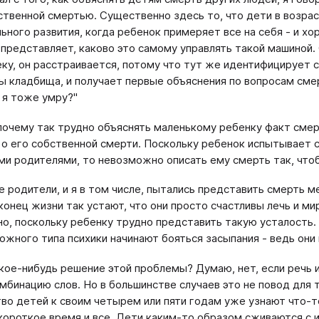
ственной смертью. Существенно здесь то, что дети в возрас
ьного развития, когда ребенок примеряет все на себя - и хор
 представляет, каково это самому управлять такой машиной.
еку, он расстраивается, потому что тут же идентифицирует с
ы кладбища, и получает первые объяснения по вопросам сме
А я тоже умру?"
почему так трудно объяснять маленькому ребенку факт смер
 о его собственной смерти. Поскольку ребенок испытывает 
ми родителями, то невозможно описать ему смерть так, что
 родители, и я в том числе, пытались представить смерть м
конец жизни так устают, что они просто счастливы лечь и ми
о, поскольку ребенку трудно представить такую усталость. 
ожного типа психики начинают бояться засыпания - ведь они
акое-нибудь решение этой проблемы? Думаю, нет, если речь 
мбинацию слов. Но в большинстве случаев это не повод для 
во детей к своим четырем или пяти годам уже узнают что-то
 короткое время и все. Дети каким-то образом сживаются с 