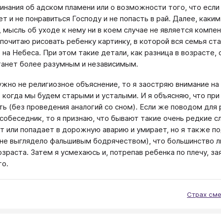
инания об адском пламени или о возможности того, что если
т и не понравиться Господу и не попасть в рай. Далее, как
, мысль об уходе к нему ни в коем случае не является компен
почитаю рисовать ребенку картинку, в которой вся семья ст
 на Небеса. При этом такие детали, как разница в возрасте,
танет более разумным и независимым.
ужно не религиозное объяснение, то я заостряю внимание на
, когда мы будем старыми и усталыми. И я объясняю, что пр
ть (без проведения аналогий со сном). Если же поводом для
собеседник, то я признаю, что бывают такие очень редкие сл
т или попадает в дорожную аварию и умирает, но я также по
не выглядело фальшивым бодрячеством), что большинство лю
озраста. Затем я усмехаюсь и, потрепав ребенка по плечу, за
го.
Страх сме