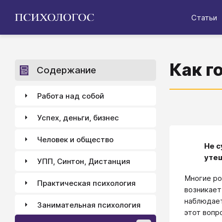
Статьи
Как г
Содержание
Работа над собой
Успех, деньги, бизнес
Человек и общество
Не с
уте
УПП, Синтон, Дистанция
Многие ро
Практическая психология
возникает
наблюдает
Занимательная психология
этот вопр