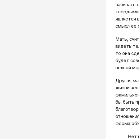
забивать 
твердыми 
является 
смысл ее с
Мать, счи
видеть те
то она сд
будет сов
полной ме
Другая ма
жизни чел
фамильярн
бы быть п
благотвор
отношения
форма объ
Нет 