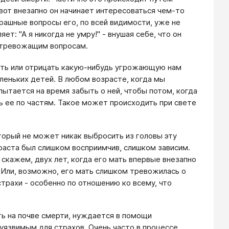
вот внезапно он начинает интересоваться чем-то
трашные вопросы его, по всей видимости, уже не
т: "А я никогда не умру!" - внушая себе, что он
к тревожащим вопросам.
ть или отрицать какую-нибудь угрожающую нам
аленьких детей. В любом возрасте, когда мы
пытается на время забыть о ней, чтобы потом, когда
ть ее по частям. Такое может происходить при свете
оторый не может никак выбросить из головы эту
раста был слишком восприимчив, слишком зависим.
скажем, двух лет, когда его мать впервые внезапно
ь. Или, возможно, его мать слишком тревожилась о
страхи - особенно по отношению ко всему, что
ть на почве смерти, нуждается в помощи
уязвимым для страхов. Очень часто в процессе