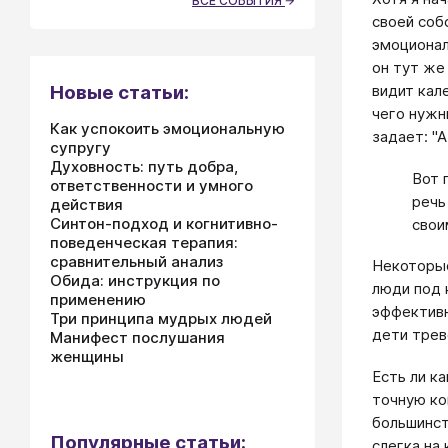
ВСЕ СОБЫТИЯ
своей соб
эмоционал
он тут же
видит кал
Новые статьи:
чего нужн
Как успокоить эмоциональную
задает: "
супругу
Духовность: путь добра,
Вот 
ответственности и умного
речь
действия
Синтон-подход и когнитивно-
свои
поведенческая терапия:
сравнительный анализ
Некоторые
Обида: инструкция по
люди под 
применению
эффективн
Три принципа мудрых людей
дети трев
Манифест послушания
женщины
Есть ли к
точную ко
большинст
Популярные статьи:
слегка на