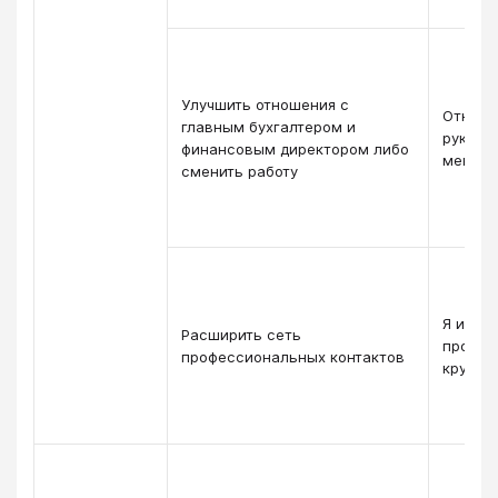
Улучшить отношения с
Отноше
главным бухгалтером и
руково
финансовым директором либо
меня в
сменить работу
Я изве
Расширить сеть
профес
профессиональных контактов
кругах