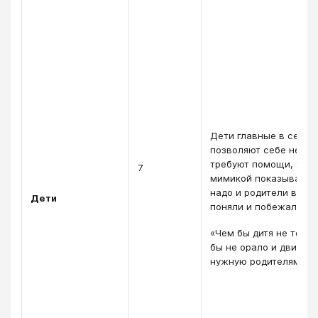
Дети главные в семье
позволяют себе не сл
требуют помощи, жес
7
мимикой показывают, 
надо и родители всё с
Дети
поняли и побежали ис
«Чем бы дитя не теши
бы не орало и двигало
нужную родителям ст