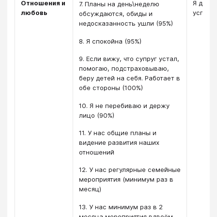
Отношения и
Я дост
7. Планы на день\неделю
любовь
успешн
обсуждаются, обиды и
недосказанность ушли (95%)
8. Я спокойна (95%)
9. Если вижу, что супруг устал,
помогаю, подстраховываю,
беру детей на себя. Работает в
обе стороны (100%)
10. Я не перебиваю и держу
лицо (90%)
11. У нас общие планы и
видение развития наших
отношений
12. У нас регулярные семейные
мероприятия (минимум раз в
месяц)
13. У нас минимум раз в 2
месяца мероприятия вдвоём