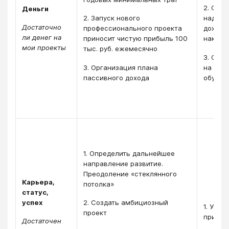
2. Сфо
Деньги
2. Запуск нового
надёжн
Достаточно
профессионального проекта
доход 
ли денег на
приносит чистую прибыль 100
накопл
мои проекты
тыс. руб. ежемесячно
3. Сфо
3. Организация плана
на фин
пассивного дохода
обучен
1. Определить дальнейшее
направление развитие.
Преодоление «стеклянного
Карьера,
потолка»
статус,
успех
2. Создать амбициозный
1. У су
проект
прибыл
Достаточен