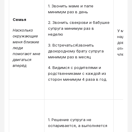
1. Звонить маме и папе
минимум раз в день
Семья
2. Звонить свекрови и бабушке
супруга минимум раз в
Насколько
У меня 
неделю
окружающие
надёжн
меня близкие
довери
3. Встречаться\звонить
люди
отноше
двоюродному брату супруга
помогают мне
членам
минимум раз в месяц
двигаться
вперёд
4. Видимся с родителями и
родственниками с каждой из
сторон минимум 4 раза в год.
1. Решение супруга не
оспаривается, а выполняется