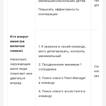
прияте
маленьких\нескольких детей.
для де
Повысить эффективность
кооперации
Кто вокруг
меня (не
включая
1. Я уверена в своей команде,
семью)
могу делегировать, контроль
минимальный.
Насколько
окружающие
2. Продвижение минимум 1
Сильна
меня люди
сотрудника
команда
помогают мне
уверен
3. Поиск нового Fleet Manager
двигаться
в команду
вперёд
4. Поиск нового ассистента в
команду