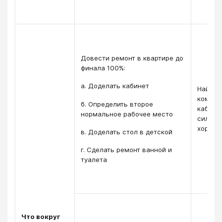
Довести ремонт в квартире до
финала 100%:
а. Доделать кабинет
Найти к
комнат
б. Определить второе
кабине
нормальное рабочее место
сильно
хороше
в. Доделать стол в детской
г. Сделать ремонт ванной и
туалета
Что вокруг