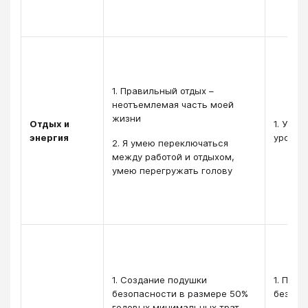
1. Правильный отдых –
неотъемлемая часть моей
жизни
Отдых и
1. У ме
энергия
уровен
2. Я умею переключаться
между работой и отдыхом,
умею перегружать голову
1. Создание подушки
1. Поду
безопасности в размере 50%
безопас
годовых минимальных трат