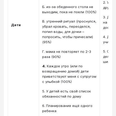
2. Уваж
Б. из-за обеденного стола не
другу
выходим, пока не поели (100%)
3. Дет
В. утренний ритуал (проснулся,
на раз
Дети
убрал кровать, переоделся,
достиж
попил воды, для дочки –
4. Дет
попросить, чтобы причесали)
учитьс
(95%)
5. Спи
Г. мама не повторяет по 2-3
дел ма
раза (90%)
широки
4.
Каждое утро (или по
возвращению домой) дети
приветствуют меня с супругом
с улыбкой (100%)
5. У детей есть свой список
обязанностей по дому
6. Планирование ещё одного
ребенка