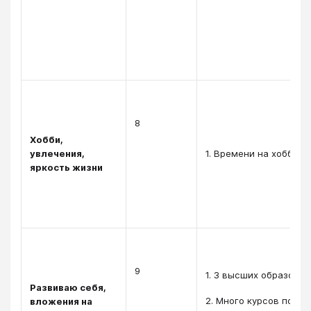
8
Хобби,
увлечения,
1. Времени на хобби н
яркость жизни
9
1. 3 высших образован
Развиваю себя,
2. Много курсов повы
вложения на