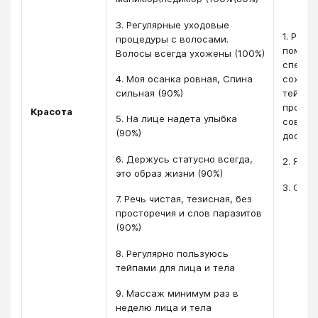
3. Регулярные уходовые
1. Регу
процедуры с волосами.
помощ
Волосы всегда ухожены (100%)
специа
сохран
4. Моя осанка ровная, Спина
тейпам
сильная (90%)
прочим
Красота
5. На лице надета улыбка
совре
(90%)
достиж
6. Держусь статусно всегда,
2. Я ух
это образ жизни (90%)
3. Оса
7. Речь чистая, тезисная, без
просторечия и слов паразитов
(90%)
8. Регулярно пользуюсь
тейпами для лица и тела
9. Массаж минимум раз в
неделю лица и тела