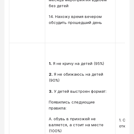
без детей
14. Нахожу время вечером
обсудить прошедший день
1.
Я не кричу на детей (95%)
2.
Я не обижаюсь на детей
(90%)
3.
У детей выстроен формат:
Появились следующие
правила:
А. обувь в прихожей не
1. Отн
валяется, а стоит на месте
открыт
(100%)