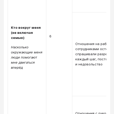
Кто вокруг меня
(не включая
6
семью)
Отношения на работе 
Насколько
сотрудниками осторо
окружающие меня
спрашивали разрешен
люди помогают
каждый шаг, постоян
мне двигаться
и недовольство
вперёд
Отношения с руковод