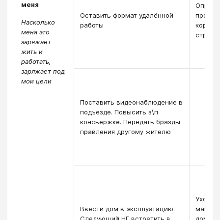
меня
Опреде
Оставить формат удалённой
продол
Насколько
работы
корпор
меня это
структ
заряжает
жить и
работать,
заряжает под
мои цели
Поставить видеонаблюдение в
подъезде. Повысить з\п
консьержке. Передать бразды
правления другому жителю
Ухожен
Ввести дом в эксплуатацию.
мангал
Следующий НГ встретить в
домом 