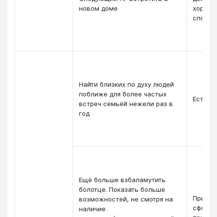
новом доме
хороше
спортп
Найти близких по духу людей
поближе для более частых
Есть б
встреч семьёй нежели раз в
год
Ещё больше взбаламутить
болотце. Показать больше
При не
возможностей, не смотря на
сформи
наличие