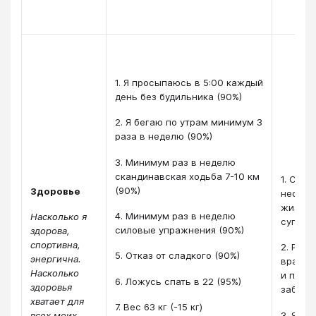
1. Я просыпаюсь в 5:00 каждый
день без будильника (90%)
2. Я бегаю по утрам минимум 3
раза в неделю (90%)
3. Минимум раз в неделю
скандинавская ходьба 7-10 км
1. Спор
(90%)
Здоровье
неотъе
жизни,
4. Минимум раз в неделю
Насколько я
супруга
силовые упражнения (90%)
здорова,
спортивна,
2. Рег
5. Отказ от сладкого (90%)
энергична.
врачам
Насколько
и проф
6. Ложусь спать в 22 (95%)
здоровья
заболе
хватает для
7. Вес 63 кг (-15 кг)
3. Я зд
всех моих