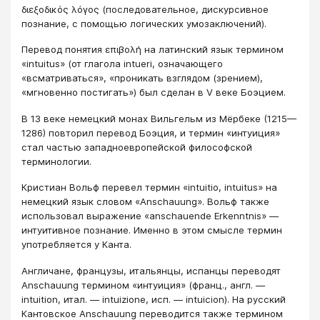
διεξοδικός λόγος (последовательное, диску­рсивное
познание, с помощью логических умозаключений).
Перевод понятия επιβολή на латинский язык термином
«intuitus» (от глагола intueri, означающего
«всматриваться», «проникать взгля­дом (зрением),
«мгновенно постигать») был сделан в V веке Боэцием.
В 13 веке немецкий монах Виль­гельм из Мёрбеке (1215—
1286) повторил перевод Боэция, и термин «интуиция»
стал частью западноевропейской философской
терминологии.
Кристиан Вольф перевел термин «intuitio, intuitus» на
немецкий язык словом «Anschauung». Вольф также
использовал выражение «anschauende Erkenntnis» —
интуитивное познание. Именно в этом смысле термин
употребляется у Канта.
Англичане, французы, итальянцы, испанцы переводят
Anschauung термином «интуиция» (франц., англ. —
intuition, итал. — intuizione, исп. — intuicion). На русский
Кантовское Anschauung переводится также термином