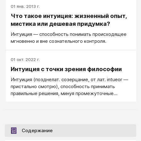
01 янв. 2013 г.
Что такое интуиция: жизненный опыт,
мистика или дешевая придумка?
Интуиция — способность понимать происходящее
мгновенно и вне сознательного контроля.
01 окт. 2022 г.
Интуиция с точки зрения философии
Интуиция (позднелат. созерцание, от лат. intueor —
пристально смотрю), способность принимать
правильные решения, минуя промежуточные
результаты. Интуитивное решение может
возникнуть как в результате напряженного
раздумывания над решением вопроса, так и без
него.
Содержание