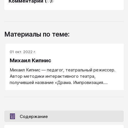
Комментарии
(
0
):
Материалы по теме:
01 окт. 2022 г.
Михаил Кипнис
Михаил Кипнис ― педагог, театральный режиссер.
Автор методики интерактивного театра,
получившей название «Драма. Импровизация.
Дилемма» и художественный руководитель
одноименной израильской программы (1993-1998).
образования, культуры в Израиле и за рубежом.
Содержание