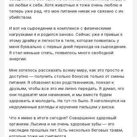
из любви к себе. Хотя животных я тоже очень люблю и
теперь уже рад, что мое питание никак не связано с их
убийством.
И вот на сыроедении в комплексе с физическими
нагрузками я и родился заново. Сейчас уже я привык к
этому драйву и легкости в теле, которая появилась у
меня буквально с первых дней перехода на сыроедение.
Я стал меньше спать, появилось много свободной
энергии.
Мне хотелось рассказать всему миру, как это просто и
доступно — получить столько бонусов только от смены
питания. Я обзвонил всех родственников, поехал к
друзьям, чтобы все это им лично передать. Я думал, что
они подхватят мои начинания, и мы вместе будем
здороветь и молодеть. Не тут-то было. Я натолкнулся на
недоуменные взгляды и кручение пальцем у виска.
Что я имею в итоге сегодня? Совершенно здоровый
организм. Лысина и не очень здоровые зубы — это
наследие прошлых лет. Есть несколько беговых травм,
которые тоже не считаются.