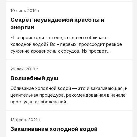
10 сент. 2016 г.
Секрет неувядаемой красоты и
энергии
Что происходит в теле, когда его обливают
холодной водой? Во - первых, происходит резкое
сужение кровеносных сосудов. Их просвет
сужается и кровь вынуждена двигаться с большей
скоростью. Однозначно улучшается
29 дек. 2018 г.
кровообращение во всем организме. Укрепляются
Волшебный душ
стенки артерий и вен, нормализуется работа
системы кровоснабжения в целом, повышается
Обливание холодной водой — это и закаливающая, и
работоспособность всей сердечно – сосудистой
целительная процедура, рекомендованная в начале
системы.
простудных заболеваний.
13 февр. 2021 г.
Закаливание холодной водой