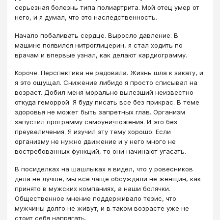
серьезная болезнь типа полиартрита. Мой отец умер от
него, и я думал, что это наследственность.
Начало побаливать сердце. Выросло давление. В
машине появился нитроглицерин, я стал ходить по
врачам и впервые узнал, как делают кардиограмму.
Короче. Перспектива не радовала. Жизнь шла к закату, и
я это ощущал. Снижение либидо я просто списывал на
возраст. Добил меня морально вылезший неизвестно
откуда геморрой. Я буду писать все без прикрас. В теме
здоровья не может быть запретных глав. Организм
запустил программу самоуничтожения. И это без
преувеличения. Я изучил эту тему хорошо. Если
организму не нужно движение и у него много не
востребованных функций, то они начинают угасать.
В посиделках на шашлыках я видел, что у ровесников
дела не лучше, мы все чаще обсуждали не женщин, как
принято в мужских компаниях, а наши болячки.
Общественное мнение поддерживало тезис, что
мужчины долго не живут, и в таком возрасте уже не
стоит себя напрягать.