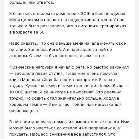
больше, чем ответов.
К счастью, в своем стремлении к ЗОЖ я был не одинок.
Меня целиком и полностью поддерживала жена. У нас
только и было разговоров, что о питании и тренировках
в возрасте за 50.
Надо сказать, что она раньше меня начала менять свое
питание. Занялась йогой. А я наблюдал за ней со
стороны. С чем-то был согласен, с чем-то нет.
Физические нагрузки я начал с бега, но быстро закончил
— заболела левая ступня. Тогда мне очень помогла
книга Миллера «Ходьба против лекарств». Я начал
ходить. Купил шагомер и наматывал шаги. Норма была —
10 000 шагов. Я ее никогда не выполнял. Это реально
трудно. Но ходить стал значительно больше. Ходил в
хорошем темпе — 6 км в час. Приличная нагрузка для
начинающего.
В питании мне очень помогли замороженные овощи. Ими
можно было наесться до отвала и не поправиться, а
похудеть. Процесс снижения веса запустился. Это