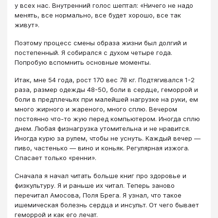
у всех нас. Внутренний голос шептал: «Ничего не надо
менять, все нормально, все будет хорошо, все так
живут».
Поэтому процесс смены образа жизни был долгий и
постепенный. Я собирался с духом четыре года.
Попробую вспомнить основные моменты.
Итак, мне 54 года, рост 170 вес 78 кг. Подтягивался 1-2
раза, размер одежды 48-50, боли в сердце, геморрой и
боли в предплечьях при малейшей нагрузке на руки, ем
много жирного и жареного, много сплю. Вечером
постоянно что-то жую перед компьютером. Иногда сплю
днем. Любая физнагрузка утомительна и не нравится.
Иногда курю за рулем, чтобы не уснуть. Каждый вечер —
пиво, частенько — вино и коньяк. Регулярная изжога.
Спасает только «ренни».
Сначала я начал читать больше книг про здоровье и
физкультуру. Я и раньше их читал. Теперь заново
перечитал Амосова, Поля Брега. Я узнал, что такое
ишемическая болезнь сердца и инсульт. От чего бывает
геморрой и как его лечат.