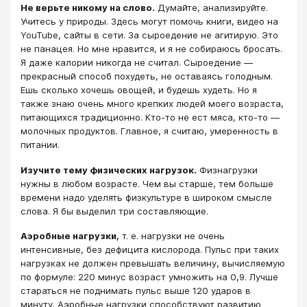
Не верьте никому на слово.
Думайте, анализируйте.
Учитесь у природы. Здесь могут помочь книги, видео на
YouTube, сайты в сети. За сыроедение не агитирую. Это
не панацея. Но мне нравится, и я не собираюсь бросать.
Я даже калории никогда не считал. Сыроедение —
прекрасный способ похудеть, не оставаясь голодным.
Ешь сколько хочешь овощей, и будешь худеть. Но я
также знаю очень много крепких людей моего возраста,
питающихся традиционно. Кто-то не ест мяса, кто-то —
молочных продуктов. Главное, я считаю, умеренность в
питании.
Изучите тему физических нагрузок.
Физнагрузки
нужны в любом возрасте. Чем вы старше, тем больше
времени надо уделять физкультуре в широком смысле
слова. Я бы выделил три составляющие.
Аэробные нагрузки,
т. е. нагрузки не очень
интенсивные, без дефицита кислорода. Пульс при таких
нагрузках не должен превышать величину, вычисляемую
по формуле: 220 минус возраст умножить на 0,9. Лучше
стараться не поднимать пульс выше 120 ударов в
минуту. Аэробные нагрузки способствуют развитию