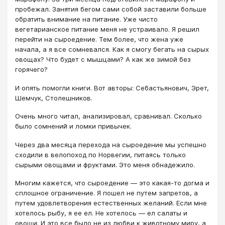
пробежал. Занятия бегом сами собой заставили больше
обратить внимание на питание. Уже чисто
вегетарианское питание меня не устраивало. Я решил
перейти на сыроедение. Тем более, что жена уже
начала, а я все сомневался. Как я смогу бегать на сырых
овощах? Что будет с мышцами? А как же зимой без
горячего?
И опять помогли книги. Вот авторы: Себастьянович, Эрет,
Шемчук, Столешников.
Очень много читал, анализировал, сравнивал. Сколько
было сомнений и ломки привычек.
Через два месяца перехода на сыроедение мы успешно
сходили в велопоход по Норвегии, питаясь только
сырыми овощами и фруктами. Это меня обнадежило.
Многим кажется, что сыроедение — это какая-то догма и
сплошное ограничение. Я пошел не путем запретов, а
путем удовлетворения естественных желаний. Если мне
хотелось рыбу, я ее ел. Не хотелось — ел салаты и
овощи. И это все было не из любви к животному миру, а