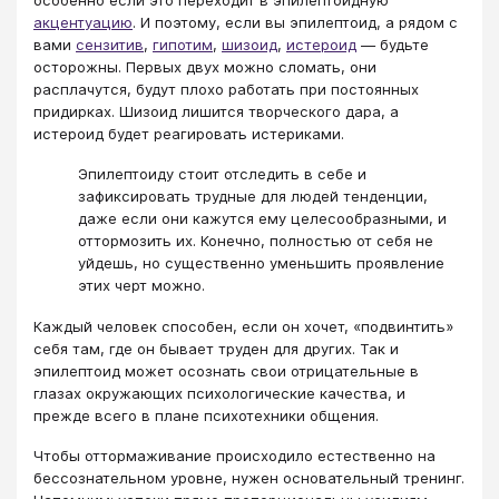
особенно если это переходит в эпилептоидную
акцентуацию
. И поэтому, если вы эпилептоид, а рядом с
вами
сензитив
,
гипотим
,
шизоид
,
истероид
— будьте
осторожны. Первых двух можно сломать, они
расплачутся, будут плохо работать при постоянных
придирках. Шизоид лишится творческого дара, а
истероид будет реагировать истериками.
Эпилептоиду стоит отследить в себе и
зафиксировать трудные для людей тенденции,
даже если они кажутся ему целесообразными, и
оттормозить их. Конечно, полностью от себя не
уйдешь, но существенно уменьшить проявление
этих черт можно.
Каждый человек способен, если он хочет, «подвинтить»
себя там, где он бывает труден для других. Так и
эпилептоид может осознать свои отрицательные в
глазах окружающих психологические качества, и
прежде всего в плане психотехники общения.
Чтобы оттормаживание происходило естественно на
бессознательном уровне, нужен основательный тренинг.