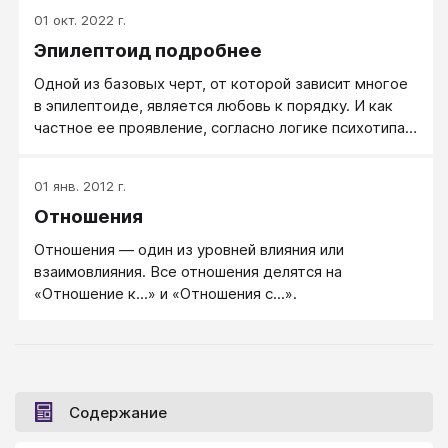
01 окт. 2022 г.
Эпилептоид подробнее
Одной из базовых черт, от которой зависит многое
в эпилептоиде, является любовь к порядку. И как
частное ее проявление, согласно логике психотипа,
— любовь к порядку в вещах. А это проявляется, в
свою очередь, в том, что эпилептоид любит, чтобы
01 янв. 2012 г.
стулья стояли ровно, в линию, чтобы ключи не
Отношения
валялись в ящике, а висели на специально
устроенной витринке, каждый на своем месте,
Отношения — один из уровней влияния или
чтобы все нужные инструменты были под рукой.
взаимовлияния. Все отношения делятся на
«Отношение к...» и «Отношения с...».
Содержание