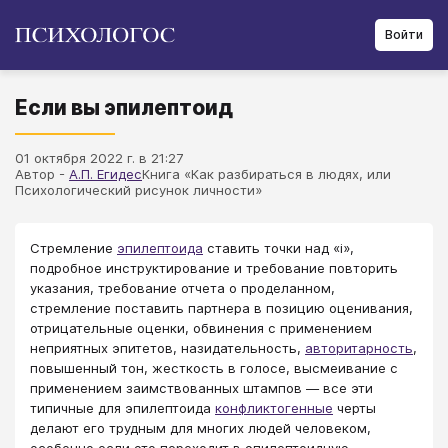
Войти
Если вы эпилептоид
01 октября 2022 г. в 21:27
Автор -
А.П. Егидес
Книга «Как разбираться в людях, или
Психологический рисунок личности»
Стремление
эпилептоида
ставить точки над «i»,
подробное инструктирование и требование повторить
указания, требование отчета о проделанном,
стремление поставить партнера в позицию оценивания,
отрицательные оценки, обвинения с применением
неприятных эпитетов, назидательность,
авторитарность
,
повышенный тон, жесткость в голосе, высмеивание с
применением заимствованных штампов — все эти
типичные для эпилептоида
конфликтогенные
черты
делают его трудным для многих людей человеком,