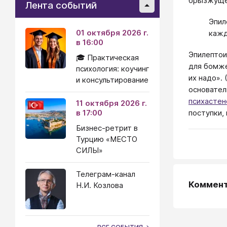
брызжущ
Лента событий
Эпил
01 октября 2026 г.
кажд
в 16:00
Эпилептои
🎓 Практическая
для бомже
психология: коучинг
их надо».
и консультирование
основател
психастен
11 октября 2026 г.
поступки,
в 17:00
Бизнес-ретрит в
Турцию «МЕСТО
СИЛЫ»
Телеграм-канал
Коммен
Н.И. Козлова