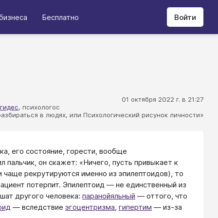
бизнеса
Бесплатно
Войти
01 октября 2022 г. в 21:27
Егидес
, психологос
разбираться в людях, или Психологический рисунок личности»
ка, его состояние, горести, вообще
 пальчик, он скажет: «Ничего, пусть привыкает к
ги чаще рекрутируются именно из эпилептоидов), то
пациент потерпит. Эпилептоид — не единственный из
ышат другого человека:
паранойяльный
— оттого, что
оид
— вследствие
эгоцентризма
,
гипертим
— из-за