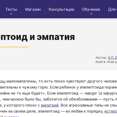
Тесты
Магазин
Консультации
Обучение
Для 
птоид и эмпатия
Автор:
А.П. 
Книга «Как 
иды
малоэмпатичны, то есть плохо чувствуют другого челове
вительны к чужому горю. Если ребенок у эпилептоида поранил
 войне не то еще будет». Если эпилептоид — хирург (а хирур
, чем можно было бы, заботится об обезболивании — пусть 
в, у которого плохо с
эмпатией
. Все агрессивные типы не сл
чен на своем деле, эпилептоид — из любви к порядку,
истер