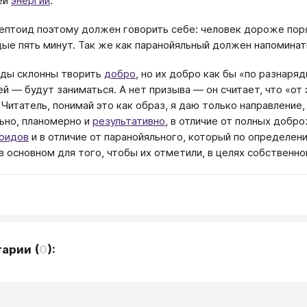
ей
энергии
.
ептоид поэтому должен говорить себе: человек дороже поряд
ые пять минут. Так же как паранойяльный должен напоминат
ды склонны творить
добро
, но их добро как бы «по разнаря
й — будут заниматься. А нет призыва — он считает, что «от
 (Читатель, понимай это как образ, я даю только направление
ьно, планомерно и
результативно
, в отличие от полных доб
оидов
и в отличие от паранойяльного, который по определе
 в основном для того, чтобы их отметили, в целях собственно
тарии
(
0
):