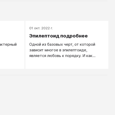
01 окт. 2022 г.
Эпилептоид подробнее
актерный
Одной из базовых черт, от которой
зависит многое в эпилептоиде,
является любовь к порядку. И как
частное ее проявление, согласно
логике психотипа, — любовь к порядку
в вещах. А это проявляется, в свою
очередь, в том, что эпилептоид любит,
чтобы стулья стояли ровно, в линию,
чтобы ключи не валялись в ящике, а
висели на специально устроенной
витринке, каждый на своем месте,
чтобы все нужные инструменты были
под рукой.