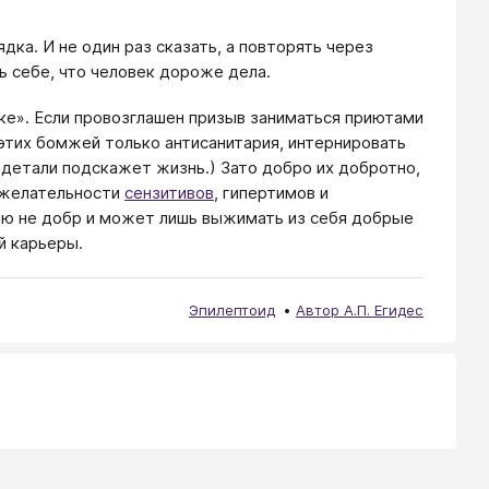
ка. И не один раз сказать, а повторять через
ь себе, что человек дороже дела.
дке». Если провозглашен призыв заниматься приютами
 этих бомжей только антисанитария, интернировать
, детали подскажет жизнь.) Зато добро их добротно,
рожелательности
сензитивов
, гипертимов и
нию не добр и может лишь выжимать из себя добрые
й карьеры.
Эпилептоид
Автор А.П. Егидес