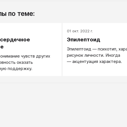
ы по теме:
.
01 окт. 2022 г.
 сердечное
Эпилептоид
ие
Эпилептоид — психотип, хар
рисунок личности. Иногда
онимание чувств других
— акцентуация характера.
овность оказать
ную поддержку.