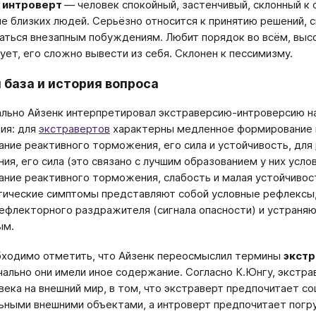
 интроверт
— человек спокойный, застенчивый, склонный к
ме близких людей. Серьёзно относится к принятию решений, 
ваться внезапным побуждениям. Любит порядок во всём, выс
ует, его сложно вывести из себя. Склонен к пессимизму.
 база и история вопроса
льно Айзенк интерпретировал экстраверсию-интроверсию н
ия: для
экстравертов
характерны медленное формирование в
ние реактивного торможения, его сила и устойчивость, для
ия, его сила (это связано с лучшим образованием у них усл
ние реактивного торможения, слабость и малая устойчивост
тические симптомы представляют собой условные рефлексы,
ефлекторного раздражителя (сигнала опасности) и устран
ым.
ходимо отметить, что Айзенк переосмыслил термины
экст
чально они имели иное содержание. Согласно К.Юнгу, экстр
века на внешний мир, в том, что экстраверт предпочитает с
ьными внешними объектами, а интроверт предпочитает погр