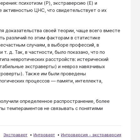
рения: психотизм (P), экстраверсию (E) и
е активностью ЦНС, что свидетельствует о их
ля доказательства своей теории, чаще всего вместе
ть различий по этим факторам в статистике
есчастным случаям, в выборе профессий, в
т. д. Так, в частности, было показано, что по
ипа невротических расстройств: истерический
табильные экстраверты) и невроз навязчивых
троверты). Также им были проведены
огических процессов — памяти, интеллекта,
 получили определенное распространение, более
пы темпераментов не связывать с понятиями
Экстраверт
Интроверт
Интроверсия - экстраверсия