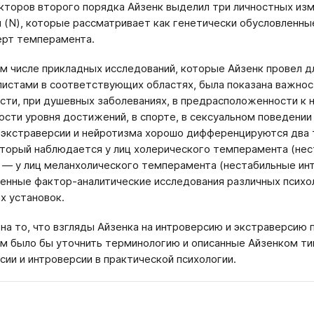
кторов второго порядка Айзенк выделил три личностных изме
 (N), которые рассматривает как генетически обусловленны
ерт темперамента.
м числе прикладных исследований, которые Айзенк провел д
листами в соответствующих областях, была показана важнос
сти, при душевных заболеваниях, в предрасположенности к н
сти уровня достижений, в спорте, в сексуальном поведении и 
экстраверсии и нейротизма хорошо дифференцируются два т
оторый наблюдается у лиц холерического темперамента (нес
 — у лиц меланхолического темперамента (нестабильные ин
енные фактор-аналитические исследования различных психол
х установок.
на то, что взгляды Айзенка на интроверсию и экстраверсию
м было бы уточнить терминологию и описанные Айзенком ти
сии и интроверсии в практической психологии.