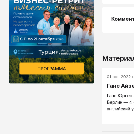
Коммен
Материал
ПРОГРАММА
01 окт. 2022 г
Ганс Айз
Ганс Юрген 
Берлин — 4 
английский 
лидеров био
психологии,
теории личн