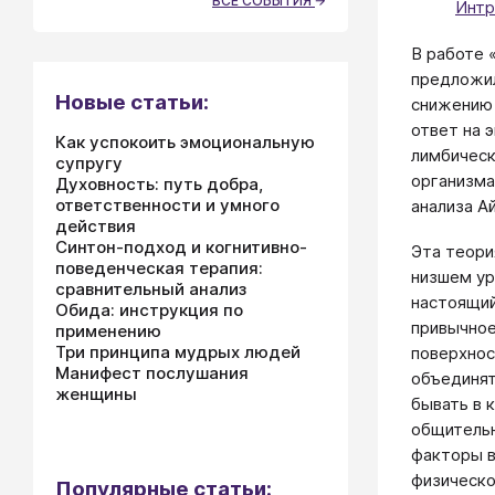
ВСЕ СОБЫТИЯ
Интр
В работе «
предложил
Новые статьи:
снижению 
ответ на 
Как успокоить эмоциональную
лимбическ
супругу
организма
Духовность: путь добра,
ответственности и умного
анализа А
действия
Синтон-подход и когнитивно-
Эта теори
поведенческая терапия:
низшем ур
сравнительный анализ
настоящий
Обида: инструкция по
привычное
применению
Три принципа мудрых людей
поверхнос
Манифест послушания
объединят
женщины
бывать в 
общительн
факторы в
физическо
Популярные статьи: