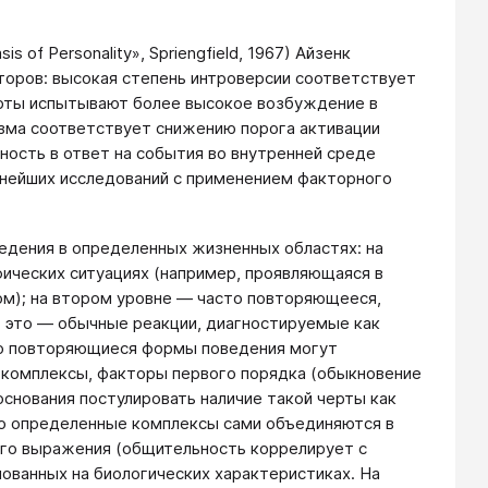
 of Personality», Spriengfield, 1967) Айзенк
оров: высокая степень интроверсии соответствует
ерты испытывают более высокое возбуждение в
изма соответствует снижению порога активации
ность в ответ на события во внутренней среде
льнейших исследований с применением факторного
ведения в определенных жизненных областях: на
ических ситуациях (например, проявляющаяся в
ом); на втором уровне — часто повторяющееся,
 это — обычные реакции, диагностируемые как
то повторяющиеся формы поведения могут
комплексы, факторы первого порядка (обыкновение
 основания постулировать наличие такой черты как
но определенные комплексы сами объединяются в
ого выражения (общительность коррелирует с
нованных на биологических характеристиках. На