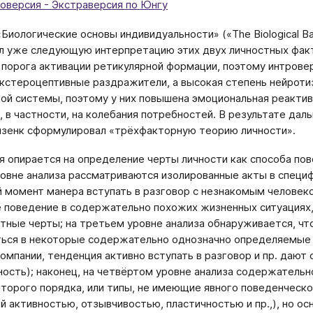
оверсия - Экстраверсия по Юнгу
Биологические основы индивидуальности» («The Biological Basis
 уже следующую интерпретацию этих двух личностных факт
порога активации ретикулярной формации, поэтому интров
экстероцептивные раздражители, а высокая степень нейрот
ой системы, поэтому у них повышена эмоциональная реактив
, в частности, на колебания потребностей. В результате да
йзенк сформулировал «трёхфакторную теорию личности».
я опирается на определение черты личности как способа по
овне анализа рассматриваются изолированные акты в специф
 момент манера вступать в разговор с незнакомым человек
 поведение в содержательно похожих жизненных ситуациях,
тные черты; на третьем уровне анализа обнаруживается, ч
ься в некоторые содержательно однозначно определяемые 
компании, тенденция активно вступать в разговор и пр. дают
ость); наконец, на четвёртом уровне анализа содержатель
торого порядка, или типы, не имеющие явного поведенческ
й активностью, отзывчивостью, пластичностью и пр.,), но ос