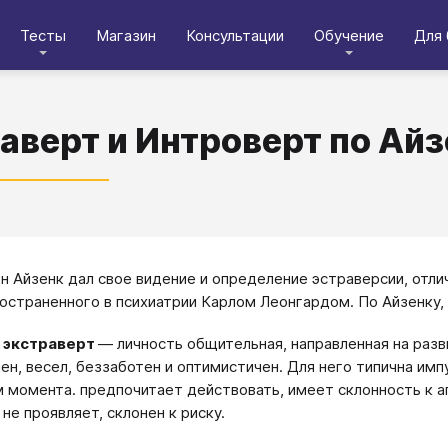
Тесты
Магазин
Консультации
Обучение
Для 
аверт и Интроверт по Ай
н Айзенк дал свое видение и определение эстраверсии, отли
ространенного в психиатрии Карлом Леонгардом. По Айзенку,
 экстраверт
— личность общительная, направленная на разв
н, весел, беззаботен и оптимистичен. Для него типична имп
 момента. предпочитает действовать, имеет склонность к а
не проявляет, склонен к риску.