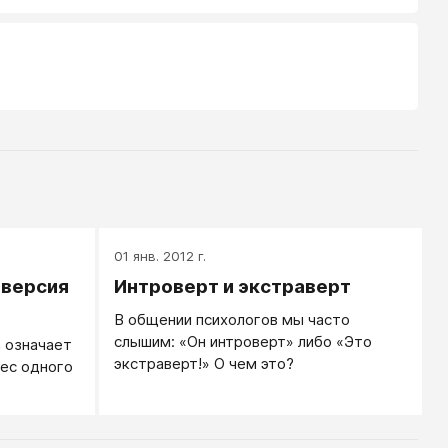
01 янв. 2012 г.
аверсия
Интроверт и экстраверт
В общении психологов мы часто
слышим: «Он интроверт» либо «Это
а означает
экстраверт!» О чем это?
ес одного