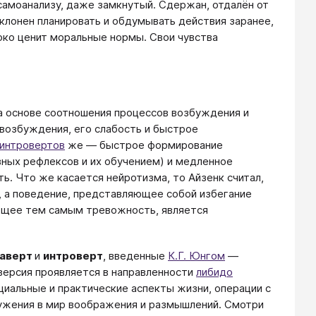
 самоанализу, даже замкнутый. Сдержан, отдалён от
склонен планировать и обдумывать действия заранее,
око ценит моральные нормы. Свои чувства
а основе соотношения процессов возбуждения и
озбуждения, его слабость и быстрое
интровертов
же — быстрое формирование
овных рефлексов и их обучением) и медленное
ь. Что же касается нейротизма, то Айзенк считал,
 а поведение, представляющее собой избегание
яющее тем самым тревожность, является
раверт
и
интроверт
, введенные
К.Г. Юнгом
—
аверсия проявляется в направленности
либидо
оциальные и практические аспекты жизни, операции с
ужения в мир воображения и размышлений. Смотри