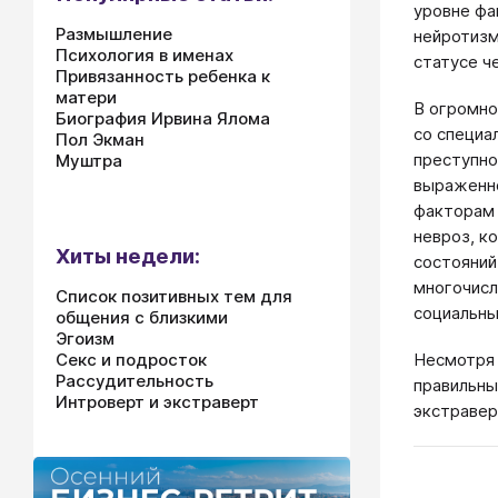
уровне фа
Размышление
нейротизм
Психология в именах
статусе ч
Привязанность ребенка к
матери
В огромно
Биография Ирвина Ялома
со специа
Пол Экман
преступно
Муштра
выраженно
факторам 
невроз, к
Хиты недели:
состояний
многочисл
Список позитивных тем для
социальны
общения с близкими
Эгоизм
Несмотря 
Секс и подросток
Рассудительность
правильны
Интроверт и экстраверт
экстравер