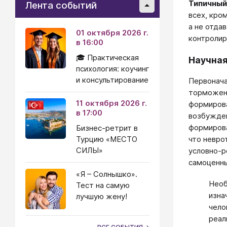
Типичный
Лента событий
всех, кро
а не отда
01 октября 2026 г.
контролир
в 16:00
🎓 Практическая
Научная
психология: коучинг
и консультирование
Первонача
торможен
11 октября 2026 г.
формирова
в 17:00
возбужден
формирова
Бизнес-ретрит в
Турцию «МЕСТО
что невро
СИЛЫ»
условно-р
самоценн
«Я – Солнышко».
Необ
Тест на самую
изна
лучшую жену!
чело
реал