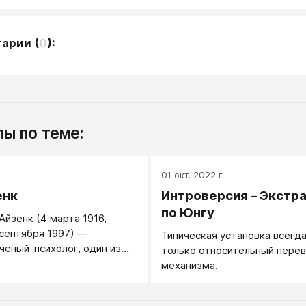
тарии
(
0
):
ы по теме:
.
01 окт. 2022 г.
енк
Интроверсия – Экстр
по Юнгу
Айзенк (4 марта 1916,
сентября 1997) —
Типическая установка все­гд
учёный-психолог, один из
только относительный перев
логического направления в
механизма.
 создатель факторной
ости, автор популярного