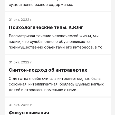
существенно разное содержание.
01 окт. 2022 г.
Психологические типы. К.Юнг
Рассматривая течение человеческой жизни, мы
видим, что судьбы одного обусловливаются
преимущественно объектами его интересов, в то
время как судьбы другого — прежде всего его
собственной внутренней жизнью, его субъек­том.
01 окт. 2022 г.
Но так как все мы в известной степени отклоняемся
Синтон-подход об интравертах
в ту или иную сторону, то мы естественным
образом расположены понимать всё в смысле
С детства я себя считала интровертом, т.к. была
только наше­го собственного типа.
скромная, интеллигентная, боялась шумных наглых
детей и старалась поменьше с ними
контактировать. С другой стороны, люди отмечали,
что я экстраверт, т.к. пела песни, выступала на
01 окт. 2022 г.
сцене, отвечала у доски. И вопрос: «Кто же я,
Фокус внимания
интроверт или экстраверт?», с подросткового