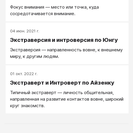
возраста приводил меня в ступор. Типа все могут
Фокус внимания ― место или точка, куда
сказать, кто они, а я не могу, значит, неправильная.
сосредотачивается внимание.
04 июн. 2021 г.
Экстраверсия и интроверсия по Юнгу
Экстраверсия ― направленность вовне, к внешнему
миру, к другим людям.
01 окт. 2022 г.
Экстраверт и Интроверт по Айзенку
Типичный экстраверт — личность общительная,
направленная на развитие контактов вовне, широкий
круг знакомств.