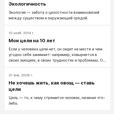
Экологичность
Экология ― забота о целостности взаимосвязей
между существом и окружающей средой.
10 нояб. 2014 г.
Мои цели на 10 лет
Если у человека цели нет, он сидит на месте и чем
угодно себя занимает: например, ковыряется в
своих эмоциях, в своих трудностях и проблемах. Он
занимается психотерапией, как это делал я все это
время. Даже когда он занимается делом, он все
01 янв. 2006 г.
равно делает это от скуки, потому что идти-то
Не хочешь жить, как овощ — ставь
некуда! А когда у человека появляется цель, когда у
него появляется дело его жизни, Максимум его
цели
жизни, когда у него есть куда стремиться — он
Цель — то, к чему стремится человек, начиная что-
идет!! Его мозг и тело работают только на одно –
либо.
на достижение цели, и он идет, сметая и
преодолевая все трудности на своем пути!!!