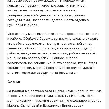
как само собой разумеющееся. И передо мной
появились новые интересные задачи: научиться
находить черту между деловым и личным,
доверительным общением теперь уже с моими
сотрудниками, направлять деятельность отдела в
нужное мне русло.
Уже давно у меня выработалось интересное отношение
к работе. Обойдусь без лукавства, мне сложно сказать,
что работа вдохновляет меня, я черпаю в ней силы,
очень её люблю. Но при этом, мне не нужен отдых от
работы, не нужен отпуск, я не устаю, работа не гнетёт
меня, не ввергает в сплин. Ровное, скорее
положительное отношение. И это здорово, пусть будет
больше людей, могущих сказать тоже самое. Желаю
многим такую же звёздочку на фюзеляже.
Семья
За последние полтора года многое изменилось в лучшую
сторону. Одно из самых удивительных и значимых для
меня открытий ― языки любви, за что отдельное спасибо
Марине Смирновой и Владимиру Виноградову.