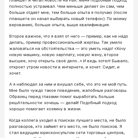
планшет и читал новости на РБК. Меня подобный подход
полностью устраивал. Чем меньше делает он сам, чем
больше отдаёт мне, тем больше опыта я получаю (после
планшета он начал выбирать новый телефон:). По моему
верованию, больше опыта, выше квалификация.
Второе важное, что я взял от него ― пример, как не надо
делать, пример профессиональной жертвы. Так умело
жаловаться на обстоятельства ― это уметь надо! «Хочу
новую машину, новую зарплату, новую жену, второе
высшее, хочу открыть своё дело...» И ведь хотел! Бывало,
откроет утром новости в интернете, и хочет. Сидит, и
хочет.
А я наблюдал за ним и внушал себе, что это не мой путь.
Мне было чуждо такое поведение, жалобные разговоры.
Образец перед глазами помог выработать больше
решАтельности: хочешь ― делай! Подобный подход
хорошо помогает хозяину в жизни.
Когда коллега уходил в поисках лучшего места, не было
разговоров, кто займёт его место, не было поисков. Я
стал ведущим юрисконсультом сети торговых центров,