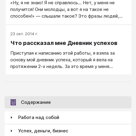
«Ну, я не знаю! Я не справлюсь... Нет, у меня не
получится! Они молодцы, а вот я на такое не
способен!» — слышали такое? Это фразы людей,
который не верят в себя и в свои возможности.
Чтобы вы верили в свои возможности и себя,
23 окт. 2014 г.
начинайте вести свой Дневник успехов.
Что рассказал мне Дневник успехов
Приступая к написанию этой работы, я взяла за
основу мой дневник успеха, который я вела на
протяжении 2-х недель. За это время у меня
накопилось 122 достоинства и столько же успехов.
Содержание
Работа над собой
Успех, деньги, бизнес