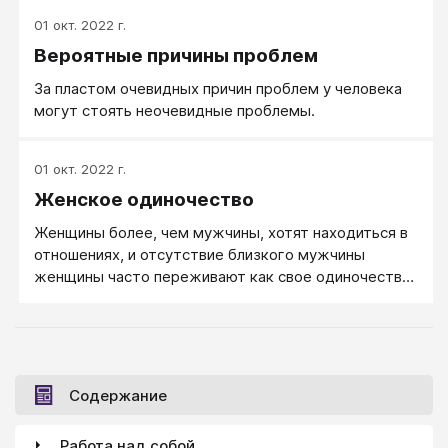
жизни — не самое благоприятное для человека
01 окт. 2022 г.
состояние, особенно проблемное для людей
Вероятные причины проблем
пожилого возраста и мужчин. Мужчины на
одиночество жалуются реже, чем женщины, но
За пластом очевидных причин проблем у человека
именно на мужчин одиночество влияет наиболее
могут стоять неочевидные проблемы.
пагубно.
01 окт. 2022 г.
Женское одиночество
Женщины более, чем мужчины, хотят находиться в
отношениях, и отсутствие близкого мужчины
женщины часто переживают как свое одиночество
и неполноценность. Женское одиночество —
скорее чувство, чем реальность, поскольку в
реальности образ жизни «одиноких женщин» по
факту может мало чем отличается от образа жизни
женщин, имеющих семью.
Содержание
Работа над собой