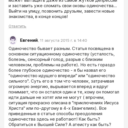
может вытащить даже из самой жуткой депрессии 
и заставить уже сломать свои оковы одиночества... 
Выйти на улицу, позвонить друзьям, завести новые 
знакомства, в конце концов!
Ответить
Евгений
,
11 августа 2015 г. в 14:40
Одиночество бывает разным. Статья посвящена в 
основном ситуационному одиночеству (усталость, 
болезнь, сенсорный голод, разрыв с близким 
человеком, проблемы на работе). Но есть гораздо 
более глубокое одиночество - я бы назвал его 
"одиночество идущего впереди" или "одиночество 
сильного". Суть его в том что человек, затрачивая 
огромную энергию, вырывается вперед и вдруг 
понимает, что он остался один и те, кому он помогал 
идти дальше не хотят или не могут ( впрочем, 
ситуация прекрасно описана в "приключениях Иисуса 
Христа" или по-другому в 4-х Евангелиях). Все 
приведенные в статье способы преодоления 
одиночества здесь не работают! Как быть? 
Обратиться к Высшей Силе? А атеисту как быть?