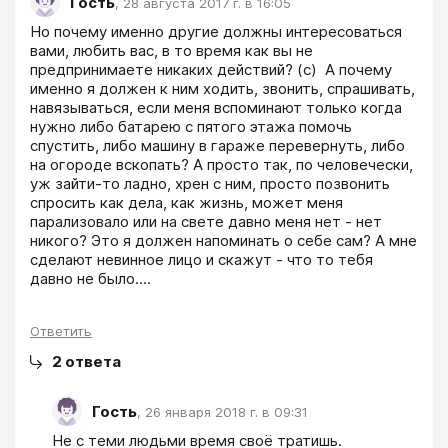
Гость
,
28 августа 2017 г. в 16:05
Но почему именно другие должны интересоваться 
вами, любить вас, в то время как вы не 
предпринимаете никаких действий? (с)  А почему 
именно я должен к ним ходить, звонить, спрашивать, 
навязываться, если меня вспоминают только когда 
нужно либо батарею с пятого этажа помочь 
спустить, либо машину в гараже перевернуть, либо 
на огороде вскопать? А просто так, по человечески, 
уж зайти-то ладно, хрен с ним, просто позвонить 
спросить как дела, как жизнь, может меня 
парализовало или на свете давно меня нет - нет 
никого? Это я должен напоминать о себе сам? А мне 
сделают невинное лицо и скажут - что то тебя 
давно не было....
Ответить
2
ответа
Гость
,
26 января 2018 г. в 09:31
Не с теми людьми время своё тратишь. 