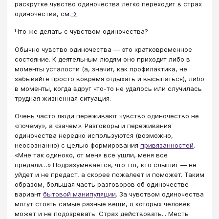
раскрутке чувство одиночества легко переходит в страх
одиночества, см.
→
Что же делать с чувством одиночества?
Обычно чувство одиночества — это кратковременное
состояние. К деятельным людям оно приходит либо в
моменты усталости (а, значит, как профилактика, не
забывайте просто вовремя отдыхать и высыпаться), либо
в моменты, когда вдруг что-то не удалось или случилась
трудная жизненная ситуация.
Очень часто люди переживают чувство одиночество не
«почему», а «зачем». Разговоры и переживания
одиночества нередко используются (возможно,
неосознанно) с целью формирования
привязанностей
.
«Мне так одиноко, от меня все ушли, меня все
предали…» Подразумевается, что тот, кто слышит — не
уйдет и не предаст, а скорее пожалеет и поможет. Таким
образом, большая часть разговоров об одиночестве —
вариант
бытовой манипуляции
. За чувством одиночества
могут стоять самые разные вещи, о которых человек
может и не подозревать. Страх действовать... Месть