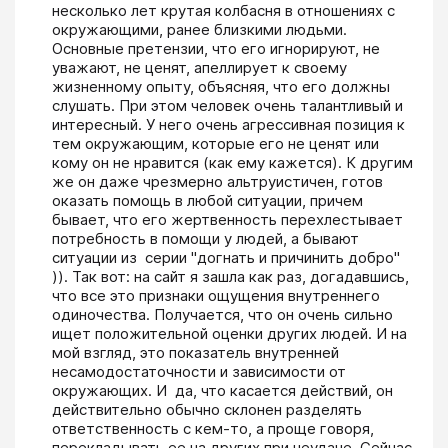
несколько лет крутая колбасня в отношениях с 
окружающими, ранее близкими людьми. 
Основные претензии, что его игнорируют, не 
уважают, не ценят, апеллирует к своему 
жизненному опыту, объясняя, что его должны 
слушать. При этом человек очень талантливый и 
интересный. У него очень агрессивная позиция к 
тем окружающим, которые его не ценят или 
кому он не нравится (как ему кажется). К другим 
же он даже чрезмерно альтруистичен, готов 
оказать помощь в любой ситуации, причем 
бывает, что его жертвенность перехлестывает 
потребность в помощи у людей, а бывают 
ситуации из  серии "догнать и причинить добро" 
)). Так вот: на сайт я зашла как раз, догадавшись, 
что все это признаки ощущения внутреннего 
одиночества. Получается, что он очень сильно 
ищет положительной оценки других людей. И на 
мой взгляд, это показатель внутренней 
несамодостаточности и зависимости от 
окружающих. И  да, что касается действий, он 
действительно обычно склонен разделять 
ответственность с кем-то, а проще говоря, 
перекладывать ее на других при неудаче. Сейчас 