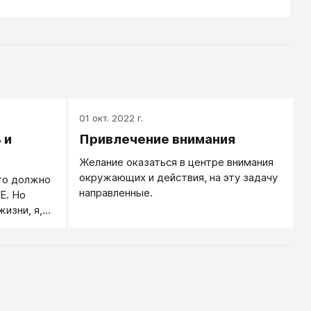
01 окт. 2022 г.
 и
Привлечение внимания
Желание оказаться в центре внимания
окружающих и действия, на эту задачу
что должно
направленные.
Е. Но
изни, я,
ю вывод,
 возможно,
кое? Меня