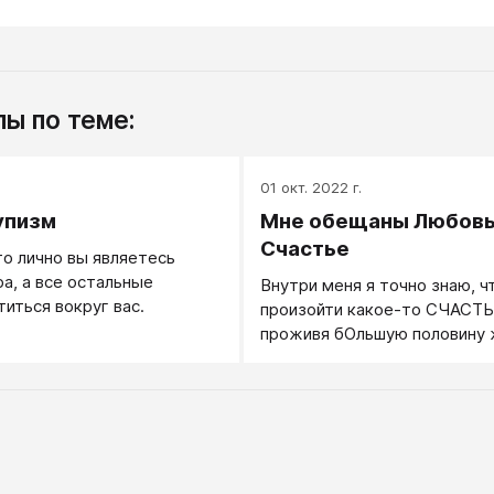
ы по теме:
.
01 окт. 2022 г.
упизм
Мне обещаны Любовь
Счастье
то лично вы являетесь
а, а все остальные
Внутри меня я точно знаю, 
иться вокруг вас.
произойти какое-то СЧАСТЬ
проживя бОльшую половину ж
как человек разумный, дела
что счастье в этой жизни не
не бывает, глюк. Что же та
обманули?