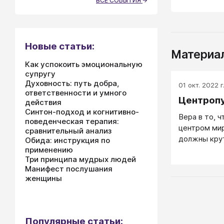
ВСЕ СОБЫТИЯ
Новые статьи:
Материал
Как успокоить эмоциональную
супругу
Духовность: путь добра,
01 окт. 2022 г
ответственности и умного
Центроп
действия
Синтон-подход и когнитивно-
Вера в то, ч
поведенческая терапия:
центром мир
сравнительный анализ
должны крут
Обида: инструкция по
применению
Три принципа мудрых людей
Манифест послушания
женщины
Популярные статьи: