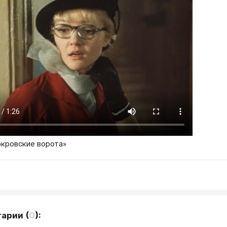
кровские ворота»
тарии
(
0
):