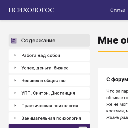
Статьи
Мне о
Содержание
Работа над собой
Успех, деньги, бизнес
С форум
Человек и общество
Что за па
УПП, Синтон, Дистанция
обливаетс
же не мог
Практическая психология
костями, 
жизнь разв
Занимательная психология