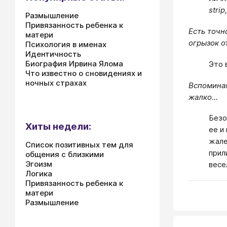
strip
Размышление
Привязанность ребенка к
Есть точн
матери
огрызок о
Психология в именах
Идентичность
Биография Ирвина Ялома
Это 
Что известно о сновидениях и
ночных страхах
Вспоминая
жалко...
Безо
Хиты недели:
ее и
жале
Список позитивных тем для
прил
общения с близкими
Эгоизм
весе
Логика
Привязанность ребенка к
матери
Размышление