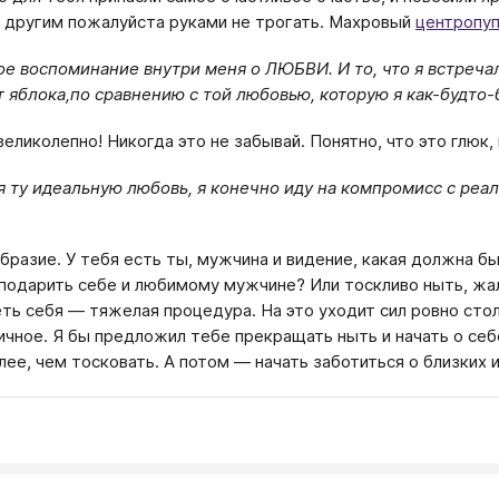
,
другим пожалуйста руками не трогать. Махровый
центропу
ое воспоминание внутри меня о ЛЮБВИ. И то, что я встреча
т яблока,по сравнению с той любовью, которую я как-будто
великолепно! Никогда это не забывай. Понятно, что это глюк,
 ту идеальную любовь, я конечно иду на компромисс с реа
бразие. У тебя есть ты, мужчина и видение, какая должна б
 подарить себе и любимому мужчине? Или тоскливо ныть, жалет
ть себя — тяжелая процедура. На это уходит сил ровно столь
ичное. Я бы предложил тебе прекращать ныть и начать о себ
лее, чем тосковать. А потом — начать заботиться о близких 