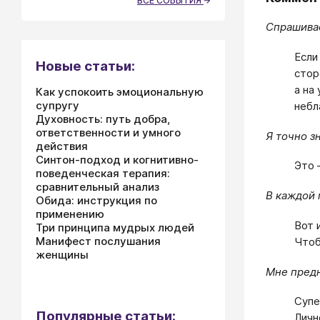
ВСЕ СОБЫТИЯ
Спрашивае
Если
Новые статьи:
стор
а на
Как успокоить эмоциональную
супругу
небл
Духовность: путь добра,
ответственности и умного
Я точно з
действия
Синтон-подход и когнитивно-
Это 
поведенческая терапия:
сравнительный анализ
В каждой 
Обида: инструкция по
применению
Вот 
Три принципа мудрых людей
Манифест послушания
Чтоб
женщины
Мне пред
Супе
Популярные статьи:
Личн