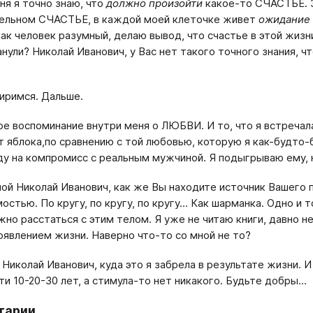
ня я точно знаю, что
должно произойти
какое-то СЧАСТЬЕ. З
ельном СЧАСТЬЕ, в каждой моей клеточке живет
ожидание
 как человек разумный, делаю вывод, что счастье в этой жиз
нули? Николай Иванович, у Вас нет такого точного знания, 
иримся. Дальше.
ое воспоминание внутри меня о ЛЮБВИ. И то, что я встречал
т яблока,по сравнению с той любовью, которую я как-будто-
ду на компромисс с реальным мужчиной. Я подыгрываю ему, н
ой Николай Иванович, как же Вы находите источник Вашего п
стью. По кругу, по кругу, по кругу... Как шарманка. Одно и 
жно расстаться с этим телом. Я уже не читаю книги, давно н
явлением жизни. Наверно что-то со мной не то?
 Николай Иванович, куда это я забрела в результате жизни. 
и 10-20-30 лет, а стимула-то нет никакого. Будьте добры...
тарии