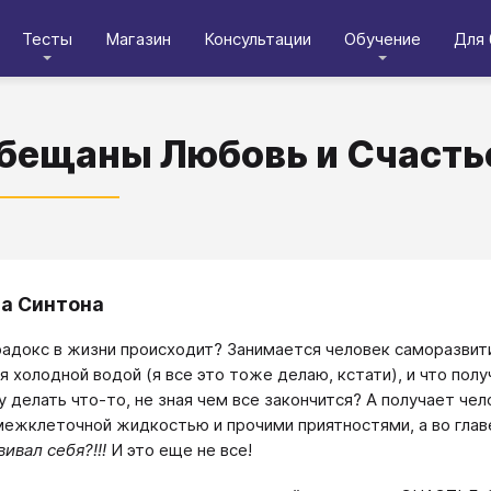
Тесты
Магазин
Консультации
Обучение
Для 
бещаны Любовь и Счасть
а Синтона
радокс в жизни происходит? Занимается человек саморазви
я холодной водой (я все это тоже делаю, кстати), и что полу
у делать что-то, не зная чем все закончится? А получает ч
межклеточной жидкостью и прочими приятностями, а во гла
ивал себя?!!!
И это еще не все!