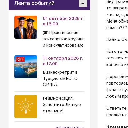
Внутри ме
Лента событий
то запред
жизни, я,
01 октября 2026 г.
Меня обма
в 16:00
помню???
🎓 Практическая
психология: коучинг
Ладно. См
и консультирование
Есть точн
огрызок о
11 октября 2026 г.
в 17:00
конечно и
Бизнес-ретрит в
Дорогой м
Турцию «МЕСТО
повторяемо
СИЛЫ»
финале ну
любым про
Геймификация.
Заполните Личную
Ответьте,
страницу!
прожить эт
Коммен