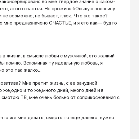
аконсервировано во мне твердое знание о каком-
его, этого счастья. Но проживя бОльшую половину
ни не возможно, не бывает, глюк. Что же такое?
что мне предназначено СЧАСТЬЕ, и я его как— будто
а в жизни, в смысле любви с мужчиной, это жалкий
бы помню. Вспоминая ту идеальную любовь, я
о это так жалко...
озитива? Мне претит жизнь, с ее занудной
то же,одно и то же,много дней, много дней и в
е смотрю ТВ, мне очень больно от соприкосновения с
И что же мне делать, смерть то еще далеко, нужно