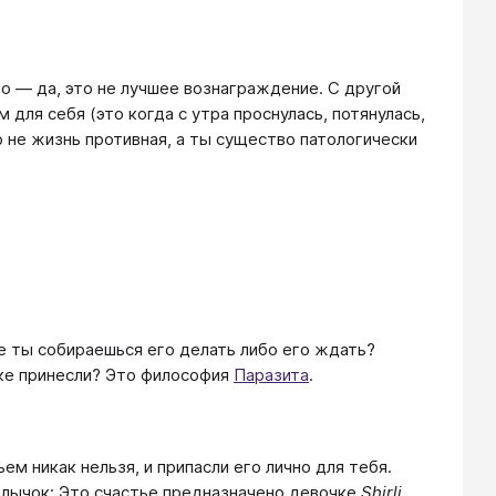
то — да, это не лучшее вознаграждение. С другой
для себя (это когда с утра проснулась, потянулась,
о не жизнь противная, а ты существо патологически
ше ты собираешься его делать либо его ждать?
чке принесли? Это философия
Паразита
.
ем никак нельзя, и припасли его лично для тебя.
ярлычок: Это счастье предназначено девочке
Shirli