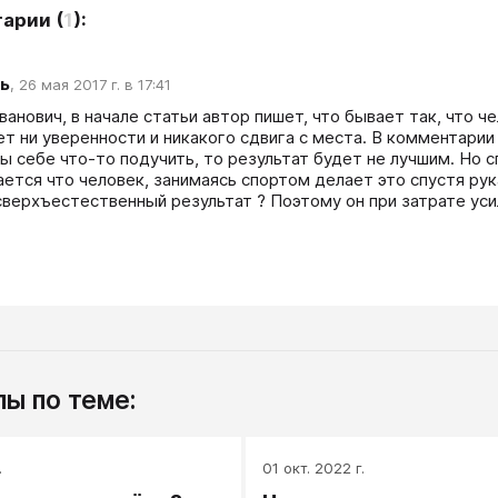
тарии
(
1
):
ь
,
26 мая 2017 г. в 17:41
анович, в начале статьи автор пишет, что бывает так, что че
т ни уверенности и никакого сдвига с места. В комментарии 
бы себе что-то подучить, то результат будет не лучшим. Но 
ется что человек, занимаясь спортом делает это спустя рукав
верхъестественный результат ? Поэтому он при затрате усил
ы по теме:
.
01 окт. 2022 г.