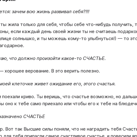
тся: зачем всю жизнь развивал себя?!!!
 ты жила только для себя, чтобы себе что-нибудь получить, 
оны, если каждый день своей жизни ты не считаешь подарком 
 улице солнышко, и ты можешь кому-то улыбнуться!) — то эт
агодарное.
наю, что должно произойти какое-то СЧАСТЬЕ.
— хорошее верование. В это верить полезно.
моей клеточке живет ожидание его, этого счастья.
и поехали криво. Ты веришь, что счастье возможно, но даль
ы оно к тебе само приехало или чтобы его к тебе на блюде
назначено СЧАСТЬЕ
р. Вот так Высшие силы поняли, что не наградить тебя Счасть
о для тебя припасли самое счастливое счастье, и повесили 