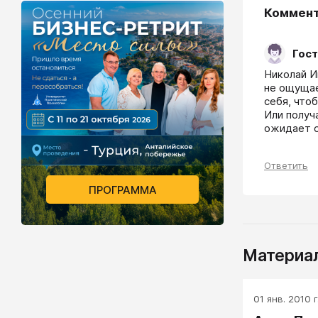
Коммен
Гост
Николай Ив
не ощущае
себя, что
Или получа
ожидает с
Ответить
ПРОГРАММА
Материал
01 янв. 2010 г