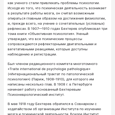
как ученого стали привлекать проблемы психологии.
Исходя из того, что психическая деятельность возникает
в результате работы мозга, он считал возможным
опираться главным образом на достижения физиологии,
и, прежде всего, на учение о сочетательных (условных)
рефлексах. В 1907—1910 годах Бехтерев опубликовал три
тома книги «Объективная психология». Ученый
утверждал, что все психические процессы
сопровождаются рефлекторными двигательными и
вегетативными реакциями, которые доступны
наблюдению и регистрации.
Был членом редакционного комитета многотомного
«Traite international de psychologie pathologique»
(«Интернациональный трактат по патологической
психологии») (Париж, 1908–1910), для которого им
написаны несколько глав. В 1908 г. в Петербурге
начинает работу основанный Бехтеревым
Психоневрологический институт.
В мае 1918 году Бехтерев обратился в Совнарком с
ходатайством об организации Института по изучению
мозга и психической деятельности. Вскоре Институт