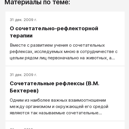
Материалы по теме:
31 дек. 2009 г.
О сочетательно-рефлекторной
терапии
Вместе с развитием учения о сочетательных
рефлексах, исследуемых мною в сотрудничестве с
целым рядом лиц первоначально на животных, а
затем с начала текущего столетия на людях, стала
выясняться особая роль искусственного воспитания
31 дек. 2009 г.
сочетательных рефлексов в смысле
Сочетательные рефлексы (В.М.
восстановления нарушенных функций нервной
системы при неврозах.
Бехтерев)
Одним из наиболее важных взаимоотношении
между организмом и окружающей его средой
являются так называемые сочетательные
рефлексы, с которыми частью мы уже встречались
в предыдущем изложении.