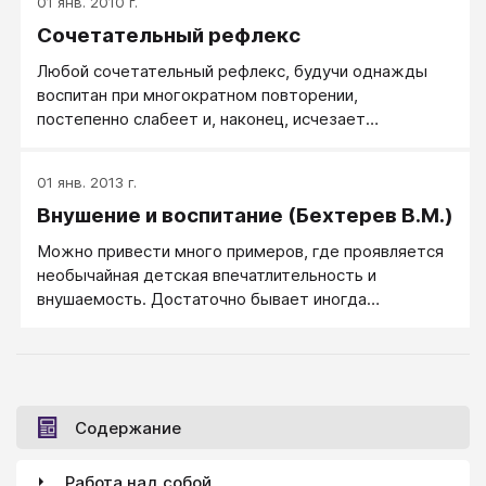
01 янв. 2010 г.
Сочетательный рефлекс
Любой сочетательный рефлекс, будучи од­нажды
воспитан при многократном повторении,
постепенно слабеет и, наконец, исчезает
совершенно, но может быть вновь оживлен при во­
зобновлении сочетания с основным раздражением.
01 янв. 2013 г.
При более частом повторении сочетаний со­
Внушение и воспитание (Бехтерев В.М.)
четательный рефлекс становится все более и более
прочным, и в конце кон­цов может обнаруживаться
Можно привести много примеров, где проявляется
значительное число раз без поддержки основного
необычайная детская впечатлительность и
стимула.
внушаемость. Достаточно бывает иногда
неосторожно произнесенного при ребенке слова о
совершенном убийстве или каком-либо другом
тяжелом происшествии, и ребенок будет уже
тревожно спать ночью или даже подвергнется
ночному испугу или кошмару.
Содержание
Работа над собой