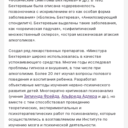
«Фобические симптомы Бехтерева» и др.). В 1892
Бехтеревым была описана «одеревенелость
позвоночника с искривлением его как особая форма
заболевания» («Болезнь Бехтерева», «Анкилозирующий
спондилит»). Бехтеревым выделены такие заболевания,
как «хореическая падучая», «сифилитический
множественный склероз», «острая мозжечковая атаксия
алкоголиков».
Создал ряд лекарственных препаратов. «Микстура
Бехтерева» широко использовалась в качестве
успокаивающего средства. Многие годы исследовал
проблемы гипноза и внушения, в том числе при
алкоголизме. Более 20 лет изучал вопросы полового
поведения и воспитания ребенка. Разработал
объективные методы изучения нервно-психического
развития детей. Многократно критиковал психоанализ
Зигмунда Фрейда
Альфреда Адлера
(учения
,
и др.), но
вместе с тем способствовал проведению
теоретических, экспериментальных и
психотерапевтических работ по психоанализу, которые
осуществлялись в возглавляемом им Институте по
изучению мозга и психической деятельности.