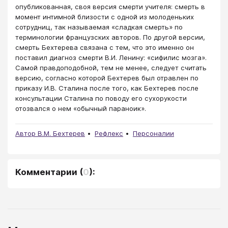
опубликованная, своя версия смерти учителя: смерть в
момент интимной близости с одной из молоденьких
сотрудниц, так называемая «сладкая смерть» по
терминологии французских авторов. По другой версии,
смерть Бехтерева связана с тем, что это именно он
поставил диагноз смерти В.И. Ленину: «сифилис мозга».
Самой правдоподобной, тем не менее, следует считать
версию, согласно которой Бехтерев был отравлен по
приказу И.В. Сталина после того, как Бехтерев после
консультации Сталина по поводу его сухорукости
отозвался о нем «обычный параноик».
Автор В.М. Бехтерев
Рефлекс
Персоналии
Комментарии
(
0
):