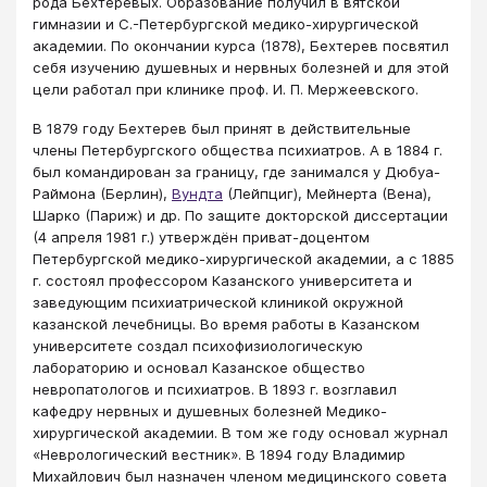
рода Бехтеревых. Образование получил в вятской
гимназии и С.-Петербургской медико-хирургической
академии. По окончании курса (1878), Бехтерев посвятил
себя изучению душевных и нервных болезней и для этой
цели работал при клинике проф. И. П. Мержеевского.
В 1879 году Бехтерев был принят в действительные
члены Петербургского общества психиатров. А в 1884 г.
был командирован за границу, где занимался у Дюбуа-
Раймона (Берлин),
Вундта
(Лейпциг), Мейнерта (Вена),
Шарко (Париж) и др. По защите докторской диссертации
(4 апреля 1981 г.) утверждён приват-доцентом
Петербургской медико-хирургической академии, а с 1885
г. состоял профессором Казанского университета и
заведующим психиатрической клиникой окружной
казанской лечебницы. Во время работы в Казанском
университете создал психофизиологическую
лабораторию и основал Казанское общество
невропатологов и психиатров. В 1893 г. возглавил
кафедру нервных и душевных болезней Медико-
хирургической академии. В том же году основал журнал
«Неврологический вестник». В 1894 году Владимир
Михайлович был назначен членом медицинского совета