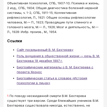
Объективная психология, СПБ, 1907-10; Психика и жизнь,
2 изд., СПБ, 1904; Общая диагностика болезней нервной
системы, ч. 1-2, СПБ, 1911-15; Коллективная
рефлексология, П., 1921: Общие основы рефлексологии
человека, М.— П., 1923; Проводящие пути спинного и
головного мозга, М.— Л., 1926; Мозг и деятельность, М.—
Л., 1928: Избр. произв., М., 1954.
Ссылки
Сайт посвященный В. М. Бехтереву
Роль внушения в общественной жизни — речь В. М.
Бехтерева 18 декабря 1897 г.
Биографические материалы о В. М. Бехтереве с
проекта Хронос
Биографическая статья в словаре «История
психологии в лицах»
1
По поводу неожиданной смерти В.М. Бехтерева
существует три версии. Среди ближайших учеников В.М.
Бехтерева существовала никогда, естественно, не