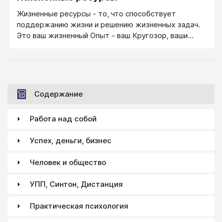
Жизненные ресурсы - то, что способствует
поддержанию жизни и решению жизненных задач.
Это ваш жизненный Опыт - ваш Кругозор, ваши
знания и умения, то, что вам удалось увидеть и
пережить (при условии позитивного осмысления).
Это ваше умение держать себя уверенно, ваша
сообразительность и Чувство юмора, ваша
Мудрость и умение позитивно смотреть на жизнь.
Содержание
Работа над собой
Успех, деньги, бизнес
Человек и общество
УПП, Синтон, Дистанция
Практическая психология