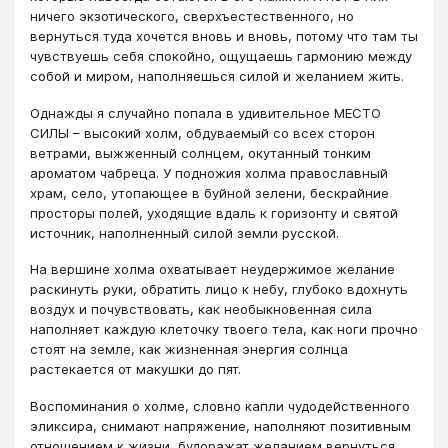
ничего экзотического, сверхъестественного, но
вернуться туда хочется вновь и вновь, потому что там ты
чувствуешь себя спокойно, ощущаешь гармонию между
собой и миром, наполняешься силой и желанием жить.
Однажды я случайно попала в удивительное МЕСТО
СИЛЫ – высокий холм, обдуваемый со всех сторон
ветрами, выжженный солнцем, окутанный тонким
ароматом чабреца. У подножия холма православный
храм, село, утопающее в буйной зелени, бескрайние
просторы полей, уходящие вдаль к горизонту и святой
источник, наполненный силой земли русской.
На вершине холма охватывает неудержимое желание
раскинуть руки, обратить лицо к небу, глубоко вдохнуть
воздух и почувствовать, как необыкновенная сила
наполняет каждую клеточку твоего тела, как ноги прочно
стоят на земле, как жизненная энергия солнца
растекается от макушки до пят.
Воспоминания о холме, словно капли чудодейственного
эликсира, снимают напряжение, наполняют позитивным
отношением к жизни, будоражат желанием вернуться