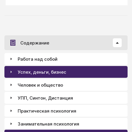
важно), а в неуважении, пренебрежении – именно
так воспринимается отсутствие его реакции на
озвученные просьбы.
Содержание
Работа над собой
Успех, деньги, бизнес
Человек и общество
УПП, Синтон, Дистанция
Практическая психология
Занимательная психология