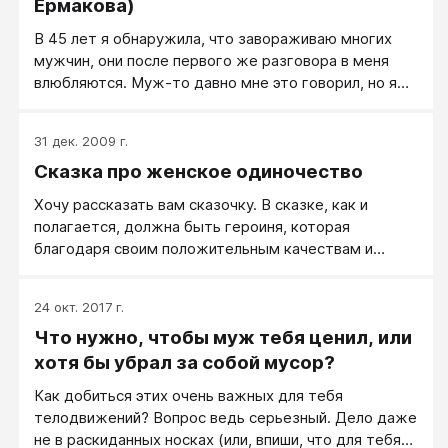
Ермакова)
В 45 лет я обнаружила, что завораживаю многих
мужчин, они после первого же разговора в меня
влюбляются. Муж-то давно мне это говорил, но я
всё не верила. События заставили поверить…
Попробую понять, что же завораживает мужчин —
31 дек. 2009 г.
не с целью похвастаться (у меня есть другие
Сказка про женское одиночество
достижения, более мне важные), а с целью помочь
читательницам. Оговорюсь только, что ничего
Хочу рассказать вам сказочку. В сказке, как и
ослепительного в моей внешности нет; всё
полагается, должна быть героиня, которая
обыкновенное. И еще одна оговорка: я анализирую
благодаря своим положительным качествам и
реакцию мужчин моего возраста и старше. И тех,
талантам в финале получает вожделенный приз в
кто моложе лет на десять. Может быть, нравлюсь
виде любви добра молодца и, непременно,
и тем, кто еще моложе, но об этом думать не хочу.
24 окт. 2017 г.
счастливого замужества с ним. А как же иначе?
Что нужно, чтобы муж тебя ценил, или
Народ веками свято верил, если женщина красива,
умна и добра, то счастливая семейная жизнь ей
хотя бы убрал за собой мусор?
обязательно обеспечена! ;;
Как добиться этих очень важных для тебя
телодвижений? Вопрос ведь серьезный. Дело даже
не в раскиданных носках (или, впиши, что для тебя