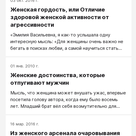
03 окт. 2016 г.
Женская гордость, или Отличие
здоровой женской активности от
агрессивности
«Эмилия Васильевна, я как-то услышала одну
интересную мысль: «Для женщины очень важно не
бегать в поисках любви, а самой научиться стать
источником, излучающим любовь. Если тебе нужна
любовь, стань самым любящим человеком на свете
01 янв. 2010 г.
и покажи окружающим тебя, каким нужно быть.
Женские достоинства, которые
Стань активной». Меня эта мысль очень вдохновила
и мне очень захотелось научиться проявлять
отпугивают мужчин
активность в любви. Теперь, в книжке «Очарование
Мысль, что женщина может внушать ужас, впервые
женственности» я познакомилась с понятием
посетила голову автора, когда ему было восемь
«женская агрессивность», где, четко и ясно
лет. Младший брат вёл себя возмутительно для
говорится, что мужчина должен быть ведущим, он
солидного трёхлетнего мужчины. С целью
должен проявлять активность. Как, в таком случае,
выплеснуть эмоции я надула красный воздушный
самой быть источником?» Катя.
16 мар. 2016 г.
шар, прижала к лицу: нос расплющен, глаза
Из женского арсенала очаровывания
вытаращены, рот распахнут. И тронула за плечо