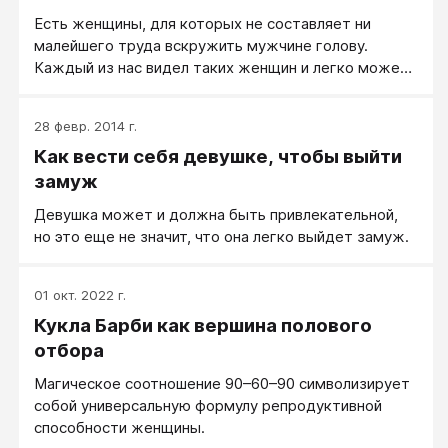
брата, доламывающего куклу…
Есть женщины, для которых не составляет ни
малейшего труда вскружить мужчине голову.
Каждый из нас видел таких женщин и легко может
выделить их в любой компании. Их талант
воздействия на сильный пол виден невооруженным
28 февр. 2014 г.
глазом. А если он виден, то вполне может быть
Как вести себя девушке, чтобы выйти
подробно описан. Что я сейчас и сделаю. И у
заинтересованных в подобном эффекте лиц есть
замуж
хороший шанс повторить все описанное. Готовы?
Девушка может и должна быть привлекательной,
Тогда запоминайте!
но это еще не значит, что она легко выйдет замуж.
01 окт. 2022 г.
Кукла Барби как вершина полового
отбора
Магическое соотношение 90–60–90 символизирует
собой универсальную формулу репродуктивной
способности женщины.