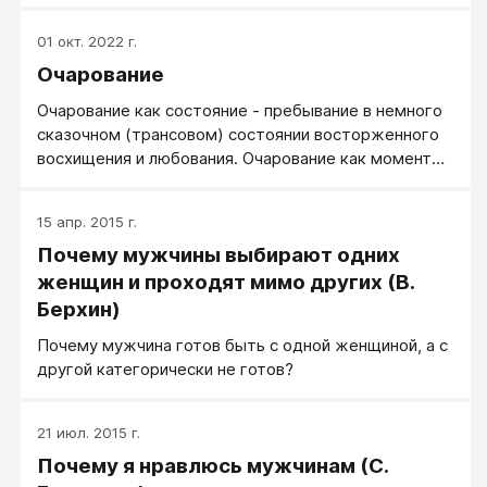
01 окт. 2022 г.
Очарование
Очарование как состояние - пребывание в немного
сказочном (трансовом) состоянии восторженного
восхищения и любования. Очарование как момент
облика - черты лица или способ поведения,
вводящий окружающих в состояние очарования.
15 апр. 2015 г.
Как правило, очарование предполагает красоту
Почему мужчины выбирают одних
лица, тела и манер. При этом отмечаются
исключения, когда очарование исходит от человека,
женщин и проходят мимо других (В.
не отличающегося красотой. Мастер очарования
Берхин)
делает это особым тембром голоса, плавностью
Почему мужчина готов быть с одной женщиной, а с
движений, управлением внимания...
другой категорически не готов?
21 июл. 2015 г.
Почему я нравлюсь мужчинам (С.