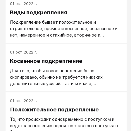
01 окт. 2022 г.
Виды подкрепления
Подкрепление бывает положительное и
отрицательное, прямое и косвенное, осознанное и
нет, намеренное и стихийное, вторичное и
частичное.
01 окт. 2022 г.
Косвенное подкрепление
Для того, чтобы новое поведение было
скопировано, обычно не требуется никаких
дополнительных усилий. Так или иначе,
наблюдаемое поведение откладывается в памяти и
создает некоторый внутренний шаблон, который
01 окт. 2022 г.
затем воспроизводится.
Положительное подкрепление
То, что происходит одновременно с поступком и
ведет к повышению вероятности этого поступка в