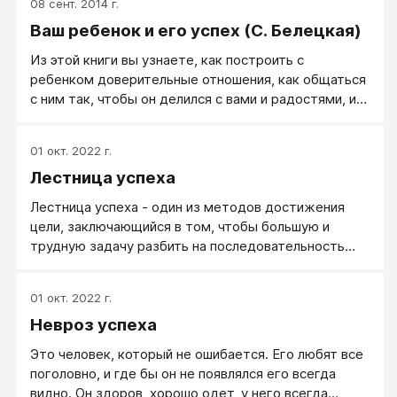
08 сент. 2014 г.
Ваш ребенок и его успех (С. Белецкая)
Из этой книги вы узнаете, как построить с
ребенком доверительные отношения, как общаться
с ним так, чтобы он делился с вами и радостями, и
трудностями. Вы получите пенные советы и
рекомендации, которые помогут вам воспитать
01 окт. 2022 г.
человека с высокой самооценкой, активной
Лестница успеха
жизненной позицией, мотивированного на успех,
способного строить отношения с людьми и решать
Лестница успеха - один из методов достижения
любые жизненные проблемы.
цели, заключающийся в том, чтобы большую и
трудную задачу разбить на последовательность
несложных, реалистичных для выполнения задач.
Цель вы поставили. Вы понимаете, что достижение
01 окт. 2022 г.
этой цели зависит от вас, вы чувствуете, что она
Невроз успеха
достижима, но… стоите на месте. Что нужно,
чтобы стронуться с этапа «проектирования жизни»
Это человек, который не ошибается. Его любят все
и перейти в режим собственно реализации?
поголовно, и где бы он не появлялся его всегда
видно. Он здоров, хорошо одет, у него всегда