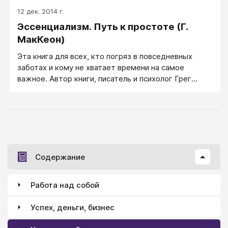
12 дек. 2014 г.
Эссенциализм. Путь к простоте (Г.
МакКеон)
Эта книга для всех, кто погряз в повседневных
заботах и кому не хватает времени на самое
важное. Автор книги, писатель и психолог Грег
МакКеон, напоминает: ваши время и энергия
бесценны, их нельзя тратить на те вещи и тех
людей, которые на самом деле не важны для вас.
Содержание
Работа над собой
Успех, деньги, бизнес