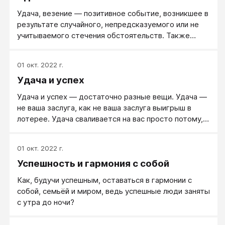
такое было.
Удача, везение — позитивное событие, возникшее в
результате случайного, непредсказуемого или не
учитываемого стечения обстоятельств. Также
может обозначать желательный исход какого-либо
события или действия, особенно в ситуациях, когда
01 окт. 2022 г.
он не (полностью) зависит от действий или решений
Удача и успех
затронутой личности. Примерами удачи могут быть
выигрыш в лотерею, рулетку или другую азартную
Удача и успех — достаточно разные вещи. Удача —
игру.
не ваша заслуга, как не ваша заслуга выигрыш в
лотерее. Удача сваливается на вас просто потому,
что вам повезло. Хотя чаще везет тем, кто знает,
где и в какое время надо находиться, — то есть
01 окт. 2022 г.
людям успешным. Успех приходит к тем, кто его
Успешность и гармония с собой
заработал. Вы знали, что вы хотели; вы сделали то,
что нужно для этого; вы получили то, к чему
Как, будучи успешным, оставаться в гармонии с
стремились: это ваш успех, и он всегда с вами.
собой, семьёй и миром, ведь успешные люди заняты
с утра до ночи?