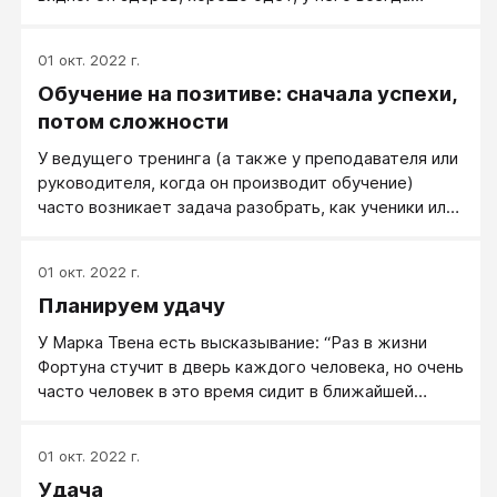
отличное настроение, ему все рады (а кто не рад,
те злобные и завистливое неудачники). У него
01 окт. 2022 г.
отлично складывается карьера. Если он работает по
Обучение на позитиве: сначала успехи,
найму, то начальство его боготворит и предлагает
партнёрство.
потом сложности
У ведущего тренинга (а также у преподавателя или
руководителя, когда он производит обучение)
часто возникает задача разобрать, как ученики или
сотрудники поработали за некоторый промежуток
времени. Например, что было сделано по проекту
01 окт. 2022 г.
за неделю, или как удалось использовать в жизни
Планируем удачу
знания, полученные на прошлом занятии тренинга.
У Марка Твена есть высказывание: “Раз в жизни
Фортуна стучит в дверь каждого человека, но очень
часто человек в это время сидит в ближайшей
пивной и не слышит ее стука”. Вспомните, были в
жизни ситуации, когда удача была рядом, но не
01 окт. 2022 г.
хватило опыта, ресурсов или чего-то еще, чтобы
Удача
этой удачей воспользоваться на 100%? Наверняка,