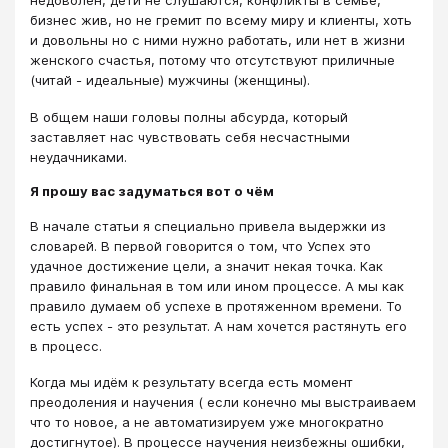
недоволен, дети не слушаются, конфликты в семье,
бизнес жив, но не гремит по всему миру и клиенты, хоть
и довольны но с ними нужно работать, или нет в жизни
женского счастья, потому что отсутствуют приличные
(читай - идеальные) мужчины (женщины).
В общем наши головы полны абсурда, который
заставляет нас чувствовать себя несчастными
неудачниками.
Я прошу вас задуматься вот о чём
В начале статьи я специально привела выдержки из
словарей. В первой говорится о том, что Успех это
удачное достижение цели, а значит некая точка. Как
правило финальная в том или ином процессе. А мы как
правило думаем об успехе в протяженном времени. То
есть успех - это результат. А нам хочется растянуть его
в процесс.
Когда мы идём к результату всегда есть момент
преодоления и научения ( если конечно мы выстраиваем
что то новое, а не автоматизируем уже многократно
достигнутое). В процессе научения неизбежны ошибки,