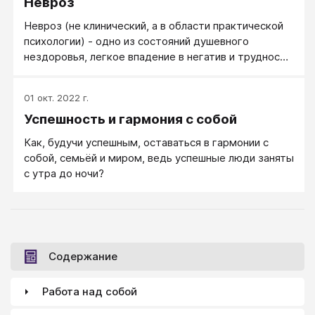
Невроз
Невроз (не клинический, а в области практической
психологии) - одно из состояний душевного
нездоровья, легкое впадение в негатив и трудность
выхода из негатива. Невроз обычно
сопровождается недовольством собой и
01 окт. 2022 г.
понижением самооценки, раздражительностью,
Успешность и гармония с собой
зависимостью от окружающих, нерешительностью
и одновременно склонностью к импульсивным
Как, будучи успешным, оставаться в гармонии с
реакциям.
собой, семьёй и миром, ведь успешные люди заняты
с утра до ночи?
Содержание
Работа над собой