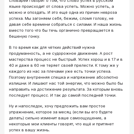
словарей говорит о том, что слово успех в русском
языке происходит от слова успеть. Можно успеть, а
можно и опоздать. И это ещё одна из причин невроза
успеха. Мы загоняем себя, бежим, сломя голову, не
давая себе времени собраться с силами. И наша жизнь
вместо того что бы течь органично превращается в
бешеную гонку.
В то время как для чётких действий нужна
продуманность, а не судорожное движение. А рост
мастерства процесс не быстрый. Успех хорош и в 17 и в
40 и даже в 60 не теряет своей прелести. К тому же у
каждого из нас за плечами уже есть точки успеха.
Поэтому внутренняя спешка и напряжение абсолютно
излишни. И лишают нас той энергии, что можно было бы
направить на достижение результата. За которым вновь
последует процесс. И так до самой последней точки.
Ну и напоследок, хочу предложить вам простое
упражнение, которое за месяц (если вы его будете
делать) сильно изменит ваше самоощущение, а
некоторые мои клиенты говорят, что ещё и притянет
успех в вашу жизнь.