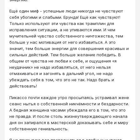
Ещё один миф - успешные люди никогда не чувствуют
себя убогими и слабыми. Ерунда! Ещё как чувствуют!
Только используют эти чувства как трамплин для
исправления ситуации, а не упиваются ими. И чем
мучительней чувство собственного ничтожества, тем
больше у нас мотивация от него избавиться. А это
значит, тем больше энергии для совершения красивых и
сильных действий. Тем больше желание победить. В
общем от чувства не любви к себе, и ощущения «я
неудачник» не надо избавляться, от него нельзя
отмахиваться и загонять в дальний угол, не надо
убеждать себя в том, что это не так. Надо брать и
действовать!
Пикассо почти каждое утро просыпаясь устраивал жене
сеанс нытья о собственной никчёмности и бездарности.
А бедная женщина часами убеждала его в том, что это
не правда. И после столь жизнеутверждающего начала
дня он запирался в мастерской доказывать себе и миру
собственную гениальность.
Я не призываю вас превращаться в злобных нытиков,