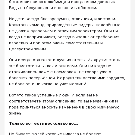
боготворит своего любимца и всегда всем довольна.
Ведь он безупречен и в сексе и в общении.
Их дети всегда благоразумны, отличники, и чистюли.
Капитаны команд, прирождённые лидеры, наделённые
не дюжим здоровьем и отличным характером. Они ни
когда не капризничают, всегда выполняют требования
взрослых и при этом очень самостоятельны и
целеустремленны.
Они всегда отдыхают в лучших отелях. Их друзья столь
же блистательны, как и они сами. Они ни когда не
сталкивались даже с насморком, не говоря уже о
болезнях посерьёзней. Их родители всегда ими гордятся,
не болеют, и ни когда не учат их жить!
Вот что такое успешные люди. И если вы не
соответствуете этому описанию, то вы неудачники! И
пора приняться вносить изменения в свою никчёмную
жизнь!
Только вот есть несколько но….
Не бывает людей которые никогда не болеют.